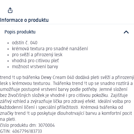
Informace o produktu
Popis produktu
odstín č. 040
krémová textura pro snadné nanášení
pro svěží a přirozený lesk
vhodná pro citlivou pleť
možnost vrstvení barvy
trend !t up tvářenka Dewy Cream 040 dodává pleti svěží a přirozený
lesk s krémovou texturou. Tvářenka trend !t up se snadno roztírá a
umožňuje postupné vrstvení barvy podle potřeby. Jemné složení
bez živočišných složek je vhodné i pro citlivou pokožku. Zajišťuje
zářivý vzhled a zvýrazňuje líčka pro zdravý efekt. Ideální volba pro
každodenní líčení i speciální příležitosti. Krémová tvářenka od
značky trend !t up poskytuje dlouhotrvající barvu a komfortní pocit
na pleti.
číslo produktu dm: 3070004
GTIN: 4067796183733