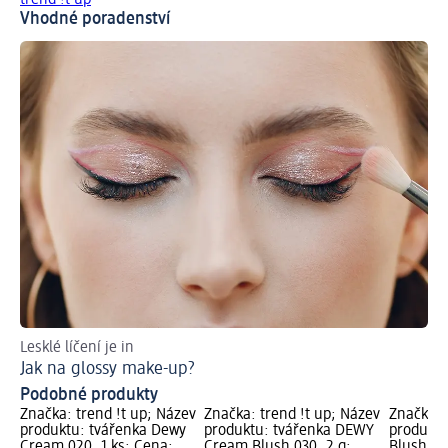
trend !t up
Vhodné poradenství
Lesklé líčení je in
Ob
Jak na glossy make-up?
Ja
Podobné produkty
Značka: trend !t up; Název
Značka: trend !t up; Název
Značka: 
produktu: tvářenka Dewy
produktu: tvářenka DEWY
produktu
Cream 020, 1 ks; Cena:
Cream Blush 030, 2 g;
Blush 04