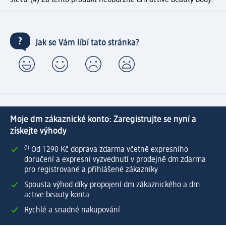
slevu.
(#) Za tento produkt neobdržíte dm active beauty body.
Jak se Vám líbí tato stránka?
Moje dm zákaznické konto: Zaregistrujte se nyní a
získejte výhody
⁽¹⁾ Od 1 290 Kč doprava zdarma včetně expresního
doručení a expresní vyzvednutí v prodejně dm zdarma
pro registrované a přihlášené zákazníky
Spousta výhod díky propojení dm zákaznického a dm
active beauty konta
Rychlé a snadné nakupování