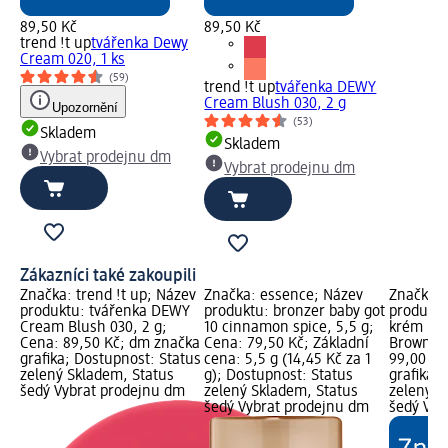
89,50 Kč
89,50 Kč
trend !t up
tvářenka Dewy
Cream 020, 1 ks
(59)
trend !t up
tvářenka DEWY
Cream Blush 030, 2 g
Upozornění
(53)
Skladem
Skladem
Vybrat prodejnu dm
Vybrat prodejnu dm
Zákazníci také zakoupili
Značka: trend !t up; Název
Značka: essence; Název
Značka: 
produktu: tvářenka DEWY
produktu: bronzer baby got
produktu
Cream Blush 030, 2 g;
10 cinnamon spice, 5,5 g;
krém Mat
Cena: 89,50 Kč; dm značka
Cena: 79,50 Kč; Základní
Brown, 1
grafika; Dostupnost: Status
cena: 5,5 g (14,45 Kč za 1
99,00 Kč
zelený Skladem, Status
g); Dostupnost: Status
grafika;
šedý Vybrat prodejnu dm
zelený Skladem, Status
zelený S
šedý Vybrat prodejnu dm
šedý Vyb