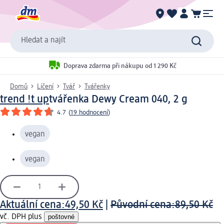
Hledat a najít
Doprava zdarma při nákupu od 1 290 Kč
Domů
Líčení
Tvář
Tvářenky
trend !t up
tvářenka Dewy Cream 040, 2 g
4.7
(
19 hodnocení
)
vegan
vegan
Aktuální cena:
49,50 Kč
|
Původní cena:
89,50 Kč
vč. DPH plus
poštovné