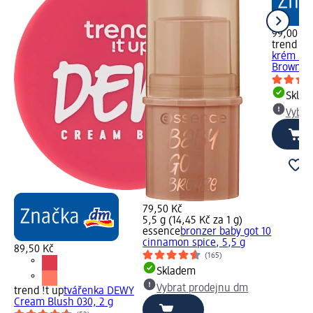
99,00 Kč
trend !t 
krém Mat
Brown, 1
Skla
Vybra
79,50 Kč
5,5 g (14,45 Kč za 1 g)
essence
bronzer baby got 10
cinnamon spice, 5,5 g
89,50 Kč
(165)
Skladem
Vybrat prodejnu dm
trend !t up
tvářenka DEWY
Cream Blush 030, 2 g