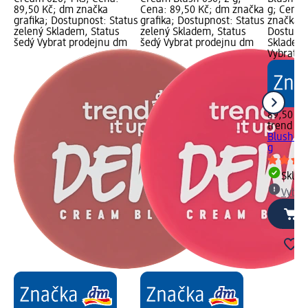
89,50 Kč; dm značka
Cena: 89,50 Kč; dm značka
g; Cena:
grafika; Dostupnost: Status
grafika; Dostupnost: Status
značka g
zelený Skladem, Status
zelený Skladem, Status
Dostupno
šedý Vybrat prodejnu dm
šedý Vybrat prodejnu dm
Skladem,
Vybrat p
89,50 Kč
trend !t 
Blush 04
g
Skla
Vybra