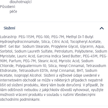
dlouhotrvající
Působení:
péče
Složení
Lubrastrip: PEG-115M; PEG-100; PEG-7M; Methyl Di-T-Butyl
Hydroxyhydrocinnamate; Silica; Citric Acid; Tocopheryl Acetate;
BHT. Gel Bar: Sodium Stearate; Propylene Glycol; Glycerin; Aqua;
Sorbitol; Sodium Laureth Sulfate; Petrolatum; Polybutene; Sodium
Myristate; Lauric Acid; Garcinia Indica Seed Butter; PEG-45M; PEG-
90M; Parfum; PEG-7M; Stearic Acid; Myristic Acid; Sodium
Chloride; Polyquaternium-10; Silica; Hexyl Cinnamal; Tetrasodium
Etidronate; Tetrasodium EDTA; Amyl Cinnamal; BHT; Sodium
Acetate; Isopropyl Alcohol. Složení a výživové údaje uvedené v
internetovém obchodě se může v některých případech nepatrně
lišit od složení produktu, který Vám bude doručený. V případě, že
Vám odlišnosti nebudou z jakýchkoliv důvodů vyhovovat, využijte
možnosti vrácení produktu v souladu s našimi Všeobecnými
obchodními podmínkami.