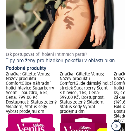
Jak postupovat při holení intimních partií?
Je
Tipy pro ženy pro hladkou pokožku v oblasti bikin
Zb
Podobné produkty
Značka: Gillette Venus;
Značka: Gillette Venus;
Značka: 
Název produktu:
Název produktu:
Název pr
ComfortGlide náhradní
ComfortGlide dámský holicí
ComfortG
holicí hlavice Sugarberry
strojek Sugarberry Scent +
holicí hl
Scent + pouzdro, 6 ks;
3 hlavice, 1 ks; Cena:
ks; Cena
Cena: 799,00 Kč;
599,00 Kč; Dostupnost:
Základní
Dostupnost: Status zelený
Status zelený Skladem,
(149,67 K
Skladem, Status šedý
Status šedý Vybrat
Exkluziv
Vybrat prodejnu dm
prodejnu dm
Dostupno
Skladem,
Vybrat p