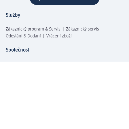
Služby
Zákaznický program & Servis
Zákaznický servis
Odeslání & Dodání
Vrácení zboží
Společnost
O společnosti
Společenská odpovědnost
Kariéra
Press centrum
Svět dm
Platební možnosti