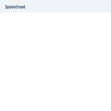
Společnost
O společnosti
Společenská odpovědnost
Kariéra
Press centrum
Svět dm
Platební možnosti
Spojte se s dm