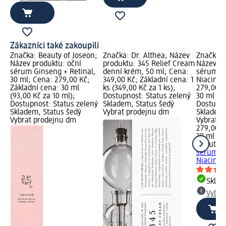
Zákazníci také zakoupili
Značka: Beauty of Joseon;
Značka: Dr. Althea; Název
Značka: 
Název produktu: oční
produktu: 345 Relief Cream
Název pr
sérum Ginseng + Retinal,
denní krém, 50 ml; Cena:
sérum Gl
30 ml; Cena: 279,00 Kč;
349,00 Kč; Základní cena: 1
Niacinam
Základní cena: 30 ml
ks (349,00 Kč za 1 ks);
279,00 K
(93,00 Kč za 10 ml);
Dostupnost: Status zelený
30 ml (93
Dostupnost: Status zelený
Skladem, Status šedý
Dostupno
Skladem, Status šedý
Vybrat prodejnu dm
Skladem,
Vybrat prodejnu dm
Vybrat p
279,00 K
30 ml (93
Beauty o
sérum Gl
Niacinam
Skla
Vybra