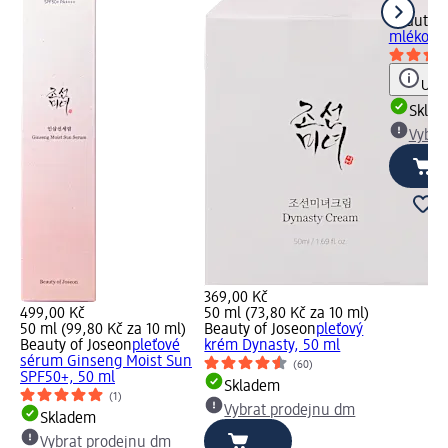
ml)
Beauty o
mléko Gl
Upoz
Skla
Vybra
369,00 Kč
499,00 Kč
50 ml (73,80 Kč za 10 ml)
50 ml (99,80 Kč za 10 ml)
Beauty of Joseon
pleťový
Beauty of Joseon
pleťové
krém Dynasty, 50 ml
sérum Ginseng Moist Sun
(60)
SPF50+, 50 ml
Skladem
(1)
Vybrat prodejnu dm
Skladem
Vybrat prodejnu dm