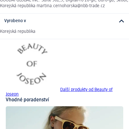
GOODAI GLOBAL INC. Suite 502,5, Digital-ro 26-gil, Guro-gu, Seoul,
Korejská republika martina.cernohorska@nbb-trade.cz
Vyrobeno v
Korejská republika
Další produkty od Beauty of
Joseon
Vhodné poradenství