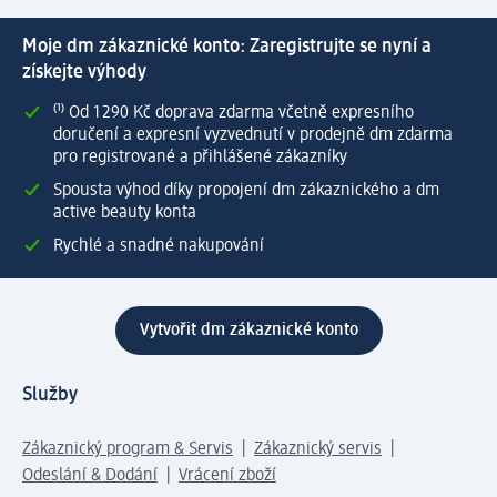
Moje dm zákaznické konto: Zaregistrujte se nyní a
získejte výhody
⁽¹⁾ Od 1 290 Kč doprava zdarma včetně expresního
doručení a expresní vyzvednutí v prodejně dm zdarma
pro registrované a přihlášené zákazníky
Spousta výhod díky propojení dm zákaznického a dm
active beauty konta
Rychlé a snadné nakupování
Vytvořit dm zákaznické konto
Služby
Zákaznický program & Servis
Zákaznický servis
Odeslání & Dodání
Vrácení zboží