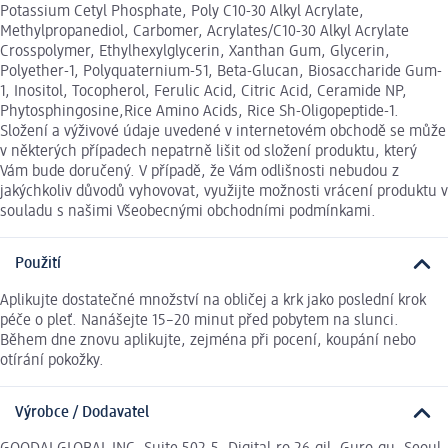
Potassium Cetyl Phosphate, Poly C10-30 Alkyl Acrylate,
Methylpropanediol, Carbomer, Acrylates/C10-30 Alkyl Acrylate
Crosspolymer, Ethylhexylglycerin, Xanthan Gum, Glycerin,
Polyether-1, Polyquaternium-51, Beta-Glucan, Biosaccharide Gum-
1, Inositol, Tocopherol, Ferulic Acid, Citric Acid, Ceramide NP,
Phytosphingosine,Rice Amino Acids, Rice Sh-Oligopeptide-1.
Složení a výživové údaje uvedené v internetovém obchodě se může
v některých případech nepatrně lišit od složení produktu, který
Vám bude doručený. V případě, že Vám odlišnosti nebudou z
jakýchkoliv důvodů vyhovovat, využijte možnosti vrácení produktu v
souladu s našimi Všeobecnými obchodními podmínkami.
Použití
Aplikujte dostatečné množství na obličej a krk jako poslední krok
péče o pleť. Nanášejte 15–20 minut před pobytem na slunci.
Během dne znovu aplikujte, zejména při pocení, koupání nebo
otírání pokožky.
Výrobce / Dodavatel