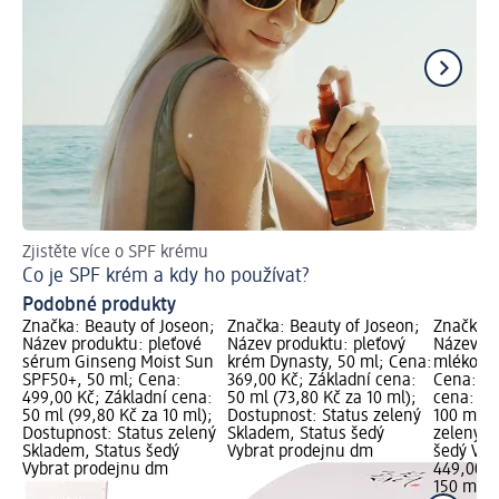
Zjistěte více o SPF krému
Ja
Co je SPF krém a kdy ho používat?
Ty
Podobné produkty
Značka: Beauty of Joseon;
Značka: Beauty of Joseon;
Značka: 
Název produktu: pleťové
Název produktu: pleťový
Název pr
sérum Ginseng Moist Sun
krém Dynasty, 50 ml; Cena:
mléko Gl
SPF50+, 50 ml; Cena:
369,00 Kč; Základní cena:
Cena: 44
499,00 Kč; Základní cena:
50 ml (73,80 Kč za 10 ml);
cena: 15
50 ml (99,80 Kč za 10 ml);
Dostupnost: Status zelený
100 ml);
Dostupnost: Status zelený
Skladem, Status šedý
zelený S
Skladem, Status šedý
Vybrat prodejnu dm
šedý Vyb
Vybrat prodejnu dm
449,00 K
150 ml (