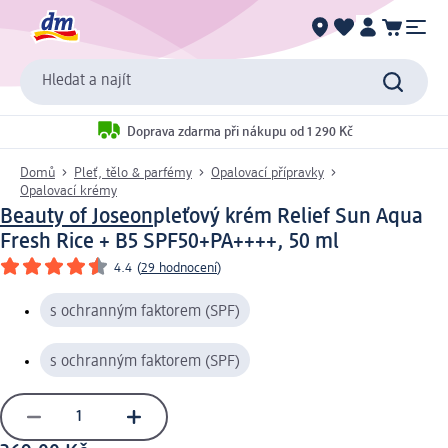
Hledat a najít
Doprava zdarma při nákupu od 1 290 Kč
Domů
Pleť, tělo & parfémy
Opalovací přípravky
Opalovací krémy
Beauty of Joseon
pleťový krém Relief Sun Aqua
Fresh Rice + B5 SPF50+PA++++, 50 ml
4.4
(
29 hodnocení
)
s ochranným faktorem (SPF)
s ochranným faktorem (SPF)