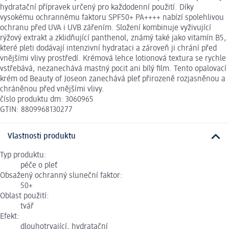
hydratační přípravek určený pro každodenní použití. Díky
vysokému ochrannému faktoru SPF50+ PA++++ nabízí spolehlivou
ochranu před UVA i UVB zářením. Složení kombinuje vyživující
rýžový extrakt a zklidňující panthenol, známý také jako vitamín B5,
které pleti dodávají intenzivní hydrataci a zároveň ji chrání před
vnějšími vlivy prostředí. Krémová lehce lotionová textura se rychle
vstřebává, nezanechává mastný pocit ani bílý film. Tento opalovací
krém od Beauty of Joseon zanechává pleť přirozeně rozjasněnou a
chráněnou před vnějšími vlivy.
číslo produktu dm: 3060965
GTIN: 8809968130277
Vlastnosti produktu
Typ produktu:
péče o pleť
Obsažený ochranný sluneční faktor:
50+
Oblast použití:
tvář
Efekt:
dlouhotrvající, hydratační