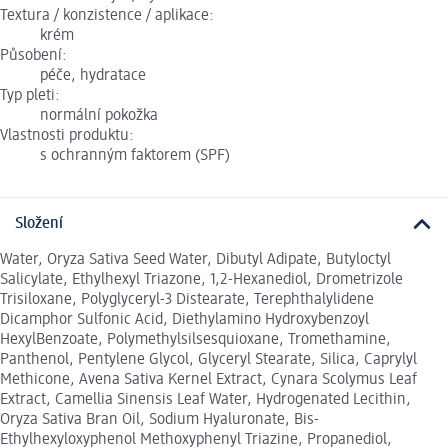
Textura / konzistence / aplikace:
krém
Působení:
péče, hydratace
Typ pleti:
normální pokožka
Vlastnosti produktu:
s ochranným faktorem (SPF)
Složení
Water, Oryza Sativa Seed Water, Dibutyl Adipate, Butyloctyl
Salicylate, Ethylhexyl Triazone, 1,2-Hexanediol, Drometrizole
Trisiloxane, Polyglyceryl-3 Distearate, Terephthalylidene
Dicamphor Sulfonic Acid, Diethylamino Hydroxybenzoyl
HexylBenzoate, Polymethylsilsesquioxane, Tromethamine,
Panthenol, Pentylene Glycol, Glyceryl Stearate, Silica, Caprylyl
Methicone, Avena Sativa Kernel Extract, Cynara Scolymus Leaf
Extract, Camellia Sinensis Leaf Water, Hydrogenated Lecithin,
Oryza Sativa Bran Oil, Sodium Hyaluronate, Bis-
Ethylhexyloxyphenol Methoxyphenyl Triazine, Propanediol,