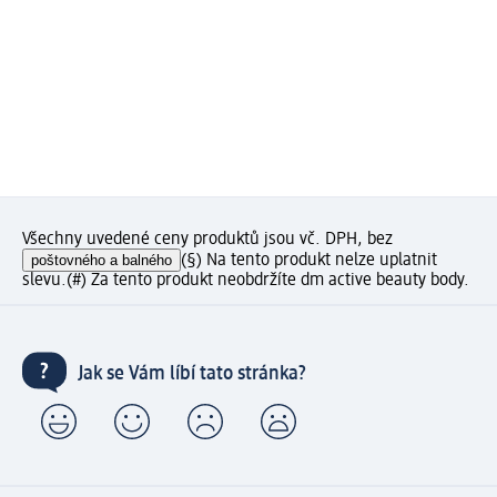
Všechny uvedené ceny produktů jsou vč. DPH, bez
poštovného a balného
(§) Na tento produkt nelze uplatnit
slevu.
(#) Za tento produkt neobdržíte dm active beauty body.
Jak se Vám líbí tato stránka?