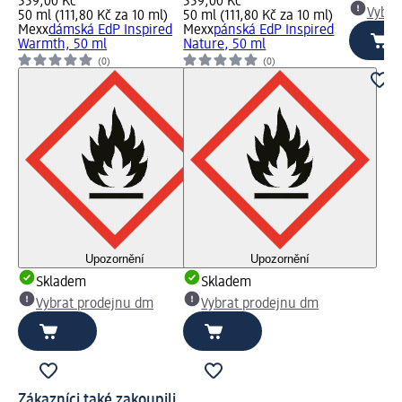
559,00 Kč
559,00 Kč
Vybra
50 ml (111,80 Kč za 10 ml)
50 ml (111,80 Kč za 10 ml)
Mexx
dámská EdP Inspired
Mexx
pánská EdP Inspired
Warmth, 50 ml
Nature, 50 ml
(0)
(0)
Upozornění
Upozornění
Skladem
Skladem
Vybrat prodejnu dm
Vybrat prodejnu dm
Zákazníci také zakoupili