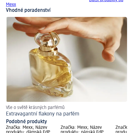
Mexx
Vhodné poradenství
Vše o světě krásných parfémů
Př
Extravagantní flakony na parfém
Ja
Podobné produkty
Značka: Mexx; Název
Značka: Mexx; Název
Značka: 
produktu: dámská EdP
produktu: pánská EdP
produkt