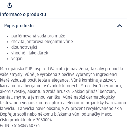
Informace o produktu
Popis produktu
parfémovaná voda pro muže
dřevitá jantarová elegantní vůně
dlouhotrvající
vhodné i jako dárek
vegan
Mexx pánská EdP Inspired Warmth je navržena, tak aby probudila
vaše smysly. Vůně je vyrobena z pečlivě vybraných ingrediencí,
které vzbuzují pocit tepla a elegance. Vůně kombinuje zázvor,
kardamom a bergamot v úvodních tónech. Srdce tvoří geranium,
akord švestky, absintu a zralá hruška. Základ přináší benzoín,
santal, myrhu a jemnou vanilku. Vůně nabízí dermatologicky
testovanou veganskou recepturu a elegantní organicky tvarovanou
lahvičku. Lahvička navíc obsahuje 25 procent recyklovaného skla.
Dopřejte sobě nebo někomu blízkému vůni od značky Mexx.
číslo produktu dm: 3060004
GTIN: 3616304940736