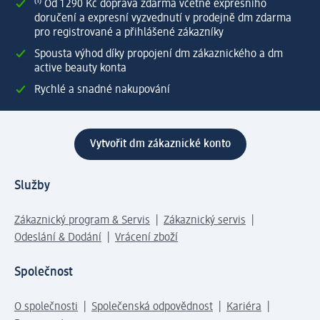
⁽¹⁾ Od 1 290 Kč doprava zdarma včetně expresního
doručení a expresní vyzvednutí v prodejně dm zdarma
pro registrované a přihlášené zákazníky
Spousta výhod díky propojení dm zákaznického a dm
active beauty konta
Rychlé a snadné nakupování
Vytvořit dm zákaznické konto
Služby
Zákaznický program & Servis
Zákaznický servis
Odeslání & Dodání
Vrácení zboží
Společnost
O společnosti
Společenská odpovědnost
Kariéra