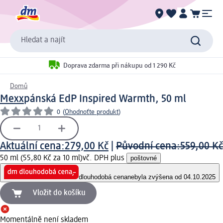
Hledat a najít
Doprava zdarma při nákupu od 1 290 Kč
Domů
Mexx
pánská EdP Inspired Warmth, 50 ml
0
(
Ohodnoťte produkt
)
Aktuální cena:
279,00 Kč
|
Původní cena:
559,00 Kč
50 ml (55,80 Kč za 10 ml)
vč. DPH plus
poštovné
dlouhodobá cena
nebyla zvýšena od 04.10.2025
Vložit do košíku
Momentálně není skladem