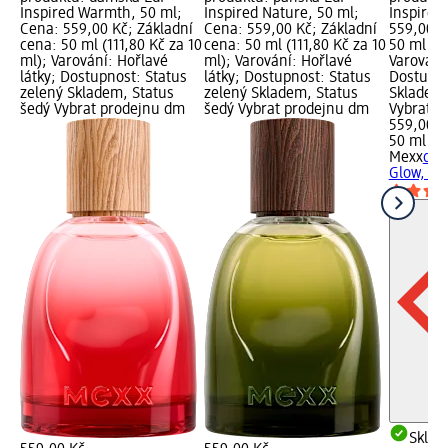
Inspired Warmth, 50 ml;
Inspired Nature, 50 ml;
Inspired
Cena: 559,00 Kč; Základní
Cena: 559,00 Kč; Základní
559,00 K
cena: 50 ml (111,80 Kč za 10
cena: 50 ml (111,80 Kč za 10
50 ml (11
ml); Varování: Hořlavé
ml); Varování: Hořlavé
Varování:
látky; Dostupnost: Status
látky; Dostupnost: Status
Dostupno
zelený Skladem, Status
zelený Skladem, Status
Skladem,
šedý Vybrat prodejnu dm
šedý Vybrat prodejnu dm
Vybrat p
559,00 K
50 ml (11
Mexx
dám
Glow, 50
Skla