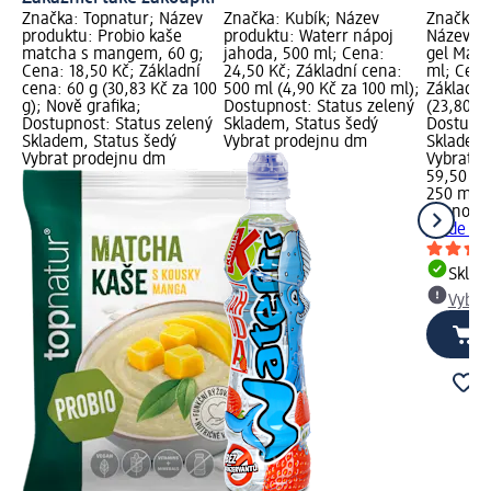
Značka: Topnatur; Název
Značka: Kubík; Název
Značka: 
produktu: Probio kaše
produktu: Waterr nápoj
Název pr
matcha s mangem, 60 g;
jahoda, 500 ml; Cena:
gel Made
Cena: 18,50 Kč; Základní
24,50 Kč; Základní cena:
ml; Cena
cena: 60 g (30,83 Kč za 100
500 ml (4,90 Kč za 100 ml);
Základní
g); Nově grafika;
Dostupnost: Status zelený
(23,80 Kč
Dostupnost: Status zelený
Skladem, Status šedý
Dostupno
Skladem, Status šedý
Vybrat prodejnu dm
Skladem,
Vybrat prodejnu dm
Vybrat p
59,50 Kč
250 ml (
bruno b
Made for
Skla
Vybra