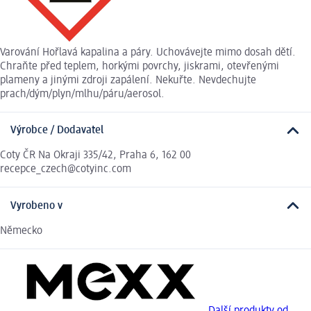
Varování Hořlavá kapalina a páry. Uchovávejte mimo dosah dětí.
Chraňte před teplem, horkými povrchy, jiskrami, otevřenými
plameny a jinými zdroji zapálení. Nekuřte. Nevdechujte
prach/dým/plyn/mlhu/páru/aerosol.
Výrobce / Dodavatel
Coty ČR Na Okraji 335/42, Praha 6, 162 00
recepce_czech@cotyinc.com
Vyrobeno v
Německo
Další produkty od