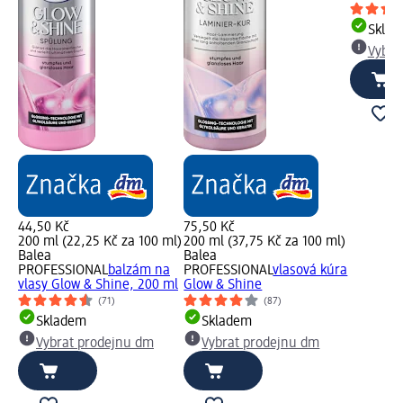
Skla
Vybra
44,50 Kč
75,50 Kč
200 ml (22,25 Kč za 100 ml)
200 ml (37,75 Kč za 100 ml)
Balea
Balea
PROFESSIONAL
balzám na
PROFESSIONAL
vlasová kúra
vlasy Glow & Shine, 200 ml
Glow & Shine
(71)
(87)
Skladem
Skladem
Vybrat prodejnu dm
Vybrat prodejnu dm