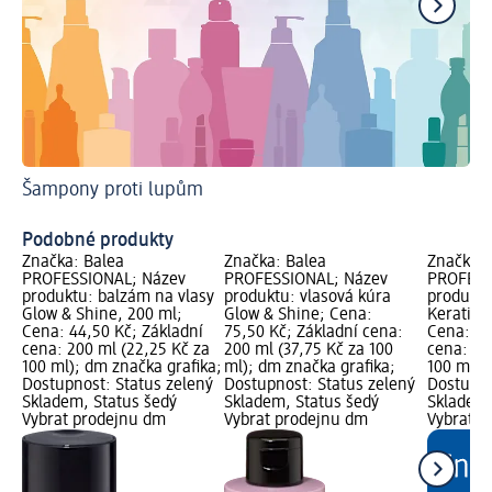
Šampony proti lupům
Př
Podobné produkty
Značka: Balea
Značka: Balea
Značka: 
PROFESSIONAL; Název
PROFESSIONAL; Název
PROFESS
produktu: balzám na vlasy
produktu: vlasová kúra
produktu
Glow & Shine, 200 ml;
Glow & Shine; Cena:
Keratin 
Cena: 44,50 Kč; Základní
75,50 Kč; Základní cena:
Cena: 44
cena: 200 ml (22,25 Kč za
200 ml (37,75 Kč za 100
cena: 25
100 ml); dm značka grafika;
ml); dm značka grafika;
100 ml);
Dostupnost: Status zelený
Dostupnost: Status zelený
Dostupno
Skladem, Status šedý
Skladem, Status šedý
Skladem,
Vybrat prodejnu dm
Vybrat prodejnu dm
Vybrat p