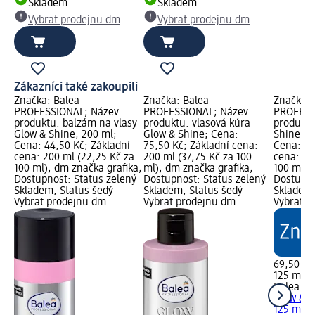
Skladem
Skladem
Vybrat prodejnu dm
Vybrat prodejnu dm
Zákazníci také zakoupili
Značka: Balea
Značka: Balea
Značka: 
PROFESSIONAL; Název
PROFESSIONAL; Název
PROFESS
produktu: balzám na vlasy
produktu: vlasová kúra
produktu
Glow & Shine, 200 ml;
Glow & Shine; Cena:
Shine Ul
Cena: 44,50 Kč; Základní
75,50 Kč; Základní cena:
Cena: 69
cena: 200 ml (22,25 Kč za
200 ml (37,75 Kč za 100
cena: 12
100 ml); dm značka grafika;
ml); dm značka grafika;
100 ml);
Dostupnost: Status zelený
Dostupnost: Status zelený
Dostupno
Skladem, Status šedý
Skladem, Status šedý
Skladem,
Vybrat prodejnu dm
Vybrat prodejnu dm
Vybrat p
69,50 Kč
125 ml (
Balea P
Glow & S
125 ml