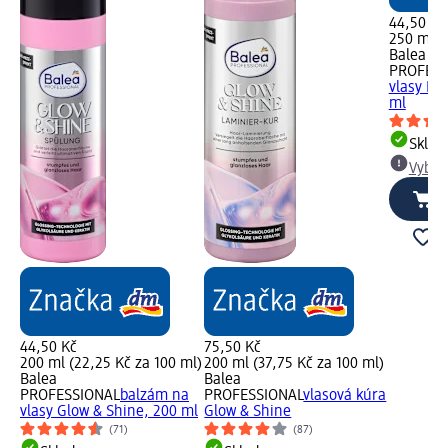
44,50 Kč
250 ml (
Balea
PROFESS
vlasy Ke
ml
Skla
Vybra
44,50 Kč
75,50 Kč
200 ml (22,25 Kč za 100 ml)
200 ml (37,75 Kč za 100 ml)
Balea
Balea
PROFESSIONAL
balzám na
PROFESSIONAL
vlasová kúra
vlasy Glow & Shine, 200 ml
Glow & Shine
(71)
(87)