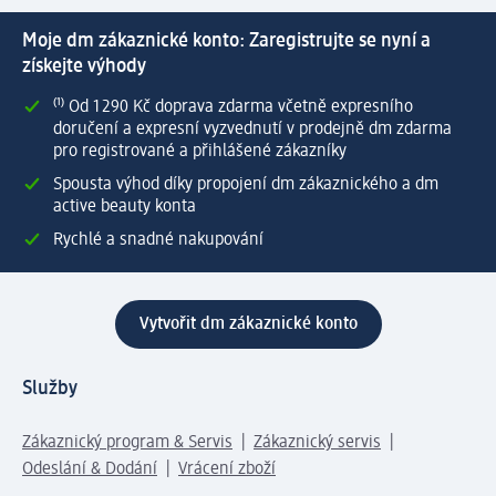
Moje dm zákaznické konto: Zaregistrujte se nyní a
získejte výhody
⁽¹⁾ Od 1 290 Kč doprava zdarma včetně expresního
doručení a expresní vyzvednutí v prodejně dm zdarma
pro registrované a přihlášené zákazníky
Spousta výhod díky propojení dm zákaznického a dm
active beauty konta
Rychlé a snadné nakupování
Vytvořit dm zákaznické konto
Služby
Zákaznický program & Servis
Zákaznický servis
Odeslání & Dodání
Vrácení zboží