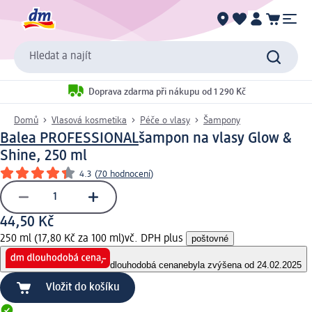
Hledat a najít
Doprava zdarma při nákupu od 1 290 Kč
Domů
Vlasová kosmetika
Péče o vlasy
Šampony
Balea PROFESSIONAL
šampon na vlasy Glow &
Shine, 250 ml
4.3
(
70 hodnocení
)
44,50 Kč
250 ml (17,80 Kč za 100 ml)
vč. DPH plus
poštovné
dlouhodobá cena
nebyla zvýšena od 24.02.2025
Vložit do košíku