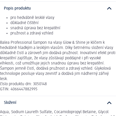
Popis produktu
pro hedvábně lesklé vlasy
důkladné čištění
snadná úprava bez krepatění
pružnost a zdravý vzhled
Balea Professional šampon na vlasy Glow & Shine je klíčem k
hedvábně hladkým a lesklým vlasům. Díky šetrnému složení vlasy
důkladně čistí a zároveň jim dodává pružnost. Inovativní efekt proti
krepatění zajišťuje, že vlasy zůstávají poddajné i při vysoké
vlhkosti, což umožňuje jejich snadnou úpravu bez krepatění.
Šampon jemně čistí, dodává pružnost a zdravý vzhled. Glykolová
technologie posiluje vlasy zevnitř a dodává jim nádherný zářivý
lesk.
číslo produktu dm: 3050148
GTIN: 4066447882995
Složení
Aqua, Sodium Laureth Sulfate, Cocamidopropyl Betaine, Glycol