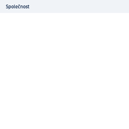
Společnost
O společnosti
Společenská odpovědnost
Kariéra
Press centrum
Svět dm
Platební možnosti
Spojte se s dm