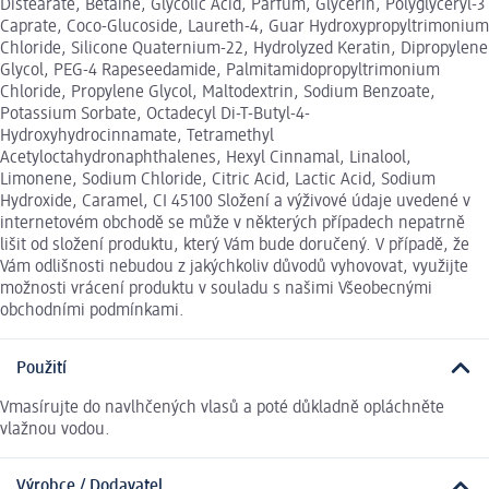
Distearate, Betaine, Glycolic Acid, Parfum, Glycerin, Polyglyceryl-3
Caprate, Coco-Glucoside, Laureth-4, Guar Hydroxypropyltrimonium
Chloride, Silicone Quaternium-22, Hydrolyzed Keratin, Dipropylene
Glycol, PEG-4 Rapeseedamide, Palmitamidopropyltrimonium
Chloride, Propylene Glycol, Maltodextrin, Sodium Benzoate,
Potassium Sorbate, Octadecyl Di-T-Butyl-4-
Hydroxyhydrocinnamate, Tetramethyl
Acetyloctahydronaphthalenes, Hexyl Cinnamal, Linalool,
Limonene, Sodium Chloride, Citric Acid, Lactic Acid, Sodium
Hydroxide, Caramel, CI 45100 Složení a výživové údaje uvedené v
internetovém obchodě se může v některých případech nepatrně
lišit od složení produktu, který Vám bude doručený. V případě, že
Vám odlišnosti nebudou z jakýchkoliv důvodů vyhovovat, využijte
možnosti vrácení produktu v souladu s našimi Všeobecnými
obchodními podmínkami.
Použití
Vmasírujte do navlhčených vlasů a poté důkladně opláchněte
vlažnou vodou.
Výrobce / Dodavatel