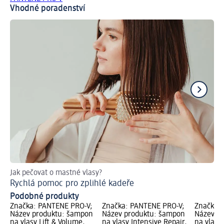
Vhodné poradenství
Jak pečovat o mastné vlasy?
Jak
Rychlá pomoc pro zplihlé kadeře
Ti
Podobné produkty
Značka: PANTENE PRO-V;
Značka: PANTENE PRO-V;
Značka:
Název produktu: šampon
Název produktu: šampon
Název p
na vlasy Lift & Volume,
na vlasy Intensive Repair,
na vlasy