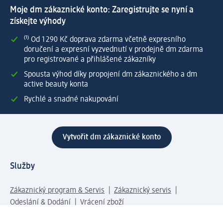
Moje dm zákaznické konto: Zaregistrujte se nyní a
získejte výhody
⁽¹⁾ Od 1 290 Kč doprava zdarma včetně expresního
doručení a expresní vyzvednutí v prodejně dm zdarma
pro registrované a přihlášené zákazníky
Spousta výhod díky propojení dm zákaznického a dm
active beauty konta
Rychlé a snadné nakupování
Vytvořit dm zákaznické konto
Služby
Zákaznický program & Servis
Zákaznický servis
Odeslání & Dodání
Vrácení zboží