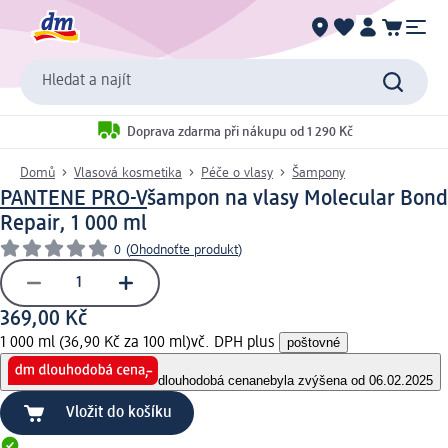
Hledat a najít
Doprava zdarma při nákupu od 1 290 Kč
Domů
Vlasová kosmetika
Péče o vlasy
Šampony
PANTENE PRO-V
šampon na vlasy Molecular Bond
Repair, 1 000 ml
0
(
Ohodnoťte produkt
)
369,00 Kč
1 000 ml (36,90 Kč za 100 ml)
vč. DPH plus
poštovné
dlouhodobá cena
nebyla zvýšena od 06.02.2025
Vložit do košíku