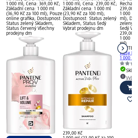
1 000 ml; Cena: 369,00 Kč;
1 000 ml; Cena: 239,00 Kč;
Recharge
Základní cena: 1 000 ml
Základní cena: 1 000 ml
239,00 K
(36,90 Kč za 100 ml); Pouze
(23,90 Kč za 100 ml);
1 000 ml
online grafika; Dostupnost:
Dostupnost: Status zelený
ml); Dos
Status zelený Skladem,
Skladem, Status šedý
zelený S
Status červený Všechny
Vybrat prodejnu dm
šedý Vyb
prodejny dm
239,00 K
1 000 ml
ml)
PANTENE
vlasy Hy
1 000 ml
Skla
Vybra
239,00 Kč