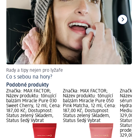
Rady a tipy nejen pro lyžaře
Ob
Co s sebou na hory?
Ja
Podobné produkty
Značka: MAX FACTOR;
Značka: MAX FACTOR;
Značka:
Název produktu: tónující
Název produktu: tónující
Název pr
balzám Miracle Pure 030
balzám Miracle Pure 050
sérum Mi
Sweet Cherry, 12 ml; Cena:
Pink Matcha, 12 ml; Cena:
Hydratin
187,00 Kč; Dostupnost:
187,00 Kč; Dostupnost:
Medium, 
Status zelený Skladem,
Status zelený Skladem,
329,00 K
Status šedý Vybrat
Status šedý Vybrat
Status z
Status š
prodejn
329,00 K