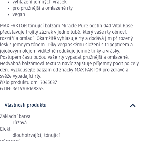
vyhlazení jemných vrásek
pro pružnější a omlazené rty
vegan
MAX FAKTOR tónující balzám Miracle Pure odstín 040 Vital Rose
představuje trojitý zázrak v jedné tubě, který vaše rty obnoví,
rozzáří a omladí. Okamžitě vyhlazuje rty a dodává jim přirozený
lesk s jemným tónem. Díky veganskému složení s tripeptidem a
jojobovým olejem viditelně redukuje jemné linky a vrásky.
Postupem času budou vaše rty vypadat pružnější a omlazené.
Hedvábná balzámová textura navíc zajišťuje příjemný pocit po celý
den. Vyzkoušejte balzám od značky MAX FAKTOR pro zdravě a
svěže vypadající rty.
číslo produktu dm: 3045037
GTIN: 3616306168855
Vlastnosti produktu
Základní barva:
růžová
Efekt:
dlouhotrvající, tónující