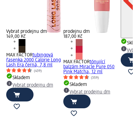
Vybrat prodejnu dm
prodejnu dm
149,00 Kč
187,00 Kč
Skla
Vybra
MAX FACTOR
tubingová
řasenka 2000 Calorie Long
MAX FACTOR
tónující
Lash Era černá, 7,8 ml
balzám Miracle Pure 050
(439)
Pink Matcha, 12 ml
Skladem
(359)
Skladem
Vybrat prodejnu dm
Vybrat prodejnu dm