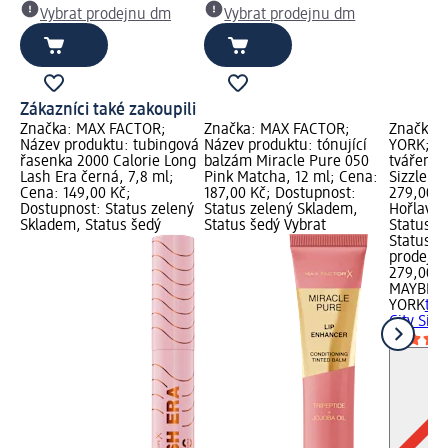
Vybrat prodejnu dm
Vybrat prodejnu dm
Zákazníci také zakoupili
Značka: MAX FACTOR;
Značka: MAX FACTOR;
Značka:
Název produktu: tubingová
Název produktu: tónující
YORK; Ná
řasenka 2000 Calorie Long
balzám Miracle Pure 050
tvářenka
Lash Era černá, 7,8 ml;
Pink Matcha, 12 ml; Cena:
Sizzle, 4
Cena: 149,00 Kč;
187,00 Kč; Dostupnost:
279,00 K
Dostupnost: Status zelený
Status zelený Skladem,
Hořlavé 
Skladem, Status šedý
Status šedý Vybrat
Status z
Status š
prodejn
279,00 K
MAYBELL
YORK
tvá
City Sizz