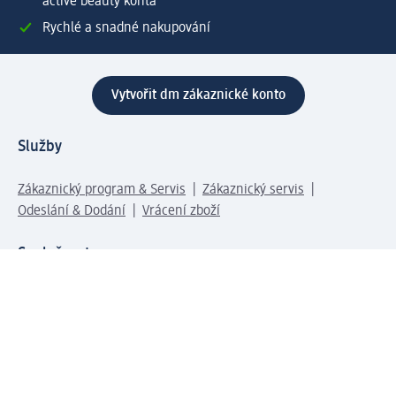
active beauty konta
Rychlé a snadné nakupování
Vytvořit dm zákaznické konto
Služby
Zákaznický program & Servis
Zákaznický servis
Odeslání & Dodání
Vrácení zboží
Společnost
O společnosti
Společenská odpovědnost
Kariéra
Press centrum
Svět dm