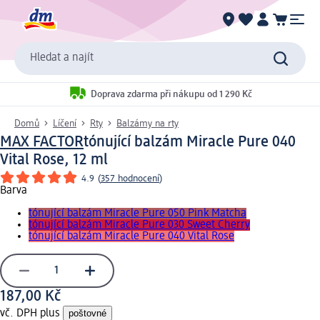
Hledat a najít
Doprava zdarma při nákupu od 1 290 Kč
Domů
Líčení
Rty
Balzámy na rty
MAX FACTOR
tónující balzám Miracle Pure 040
Vital Rose, 12 ml
4.9
(
357 hodnocení
)
Barva
tónující balzám Miracle Pure 050 Pink Matcha
tónující balzám Miracle Pure 030 Sweet Cherry
tónující balzám Miracle Pure 040 Vital Rose
187,00 Kč
vč. DPH plus
poštovné