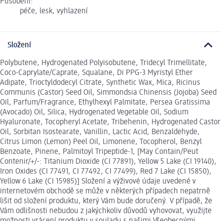
Působení:
péče, lesk, vyhlazení
Složení
Polybutene, Hydrogenated Polyisobutene, Tridecyl Trimellitate,
Coco-Caprylate/Caprate, Squalane, Di PPG-3 Myristyl Ether
Adipate, Trioctyldodecyl Citrate, Synthetic Wax, Mica, Ricinus
Communis (Castor) Seed Oil, Simmondsia Chinensis (Jojoba) Seed
Oil, Parfum/Fragrance, Ethylhexyl Palmitate, Persea Gratissima
(Avocado) Oil, Silica, Hydrogenated Vegetable Oil, Sodium
Hyaluronate, Tocopheryl Acetate, Tribehenin, Hydrogenated Castor
Oil, Sorbitan Isostearate, Vanillin, Lactic Acid, Benzaldehyde,
Citrus Limon (Lemon) Peel Oil, Limonene, Tocopherol, Benzyl
Benzoate, Pinene, Palmitoyl Tripeptide-1, [May Contain/Peut
Contenir/+/-: Titanium Dioxide (CI 77891), Yellow 5 Lake (CI 19140),
Iron Oxides (CI 77491, CI 77492, CI 77499), Red 7 Lake (CI 15850),
Yellow 6 Lake (CI 15985)] Složení a výživové údaje uvedené v
internetovém obchodě se může v některých případech nepatrně
lišit od složení produktu, který Vám bude doručený. V případě, že
Vám odlišnosti nebudou z jakýchkoliv důvodů vyhovovat, využijte
možnosti vrácení produktu v souladu s našimi Všeobecnými