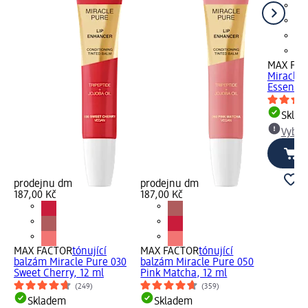
MAX FA
Miracle 
Essence 
Skla
Vybra
prodejnu dm
prodejnu dm
187,00 Kč
187,00 Kč
MAX FACTOR
tónující
MAX FACTOR
tónující
balzám Miracle Pure 030
balzám Miracle Pure 050
Sweet Cherry, 12 ml
Pink Matcha, 12 ml
(249)
(359)
Skladem
Skladem