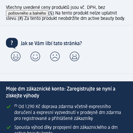
Všechny uvedené ceny produktů jsou vč. DPH, bez
poštovného a balného
(§) Na tento produkt nelze uplatnit
slevu.
(#) Za tento produkt neobdržíte dm active beauty body.
Jak se Vám líbí tato stránka?
Moje dm zákaznické konto: Zaregistrujte se nyní a
získejte výhody
⁽¹⁾ Od 1 290 Kč doprava zdarma včetně expresního
doručení a expresní vyzvednutí v prodejně dm zdarma
pro registrované a přihlášené zákazníky
Spousta výhod díky propojení dm zákaznického a dm