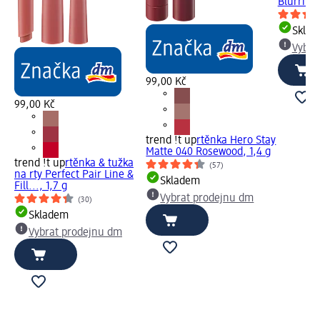
Blurring
Skla
Vybra
99,00 Kč
99,00 Kč
trend !t up
rtěnka Hero Stay
Matte 040 Rosewood, 1,4 g
trend !t up
rtěnka & tužka
(57)
na rty Perfect Pair Line &
Skladem
Fill..., 1,7 g
Vybrat prodejnu dm
(30)
Skladem
Vybrat prodejnu dm