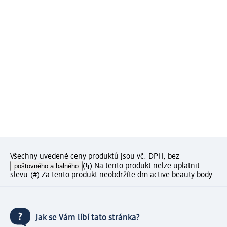
Všechny uvedené ceny produktů jsou vč. DPH, bez
poštovného a balného
(§) Na tento produkt nelze uplatnit
slevu.
(#) Za tento produkt neobdržíte dm active beauty body.
Jak se Vám líbí tato stránka?