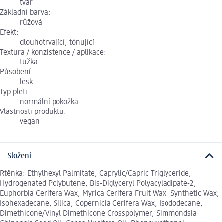
tvář
Základní barva:
růžová
Efekt:
dlouhotrvající, tónující
Textura / konzistence / aplikace:
tužka
Působení:
lesk
Typ pleti:
normální pokožka
Vlastnosti produktu:
vegan
Složení
Rtěnka: Ethylhexyl Palmitate, Caprylic/Capric Triglyceride,
Hydrogenated Polybutene, Bis-Diglyceryl Polyacyladipate-2,
Euphorbia Cerifera Wax, Myrica Cerifera Fruit Wax, Synthetic Wax,
Isohexadecane, Silica, Copernicia Cerifera Wax, Isododecane,
Dimethicone/Vinyl Dimethicone Crosspolymer, Simmondsia