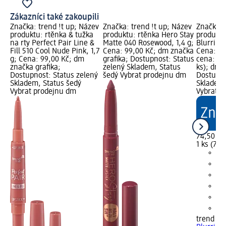
Zákazníci také zakoupili
Značka: trend !t up; Název
Značka: trend !t up; Název
Značka: 
produktu: rtěnka & tužka
produktu: rtěnka Hero Stay
produktu
na rty Perfect Pair Line &
Matte 040 Rosewood, 1,4 g;
Blurring 
Fill 510 Cool Nude Pink, 1,7
Cena: 99,00 Kč; dm značka
Cena: 74
g; Cena: 99,00 Kč; dm
grafika; Dostupnost: Status
cena: 1 k
značka grafika;
zelený Skladem, Status
ks); dm 
Dostupnost: Status zelený
šedý Vybrat prodejnu dm
Dostupno
Skladem, Status šedý
Skladem,
Vybrat prodejnu dm
Vybrat p
74,50 Kč
1 ks (74,
trend !t 