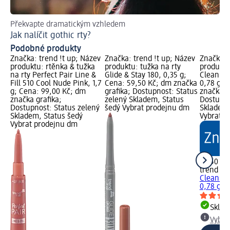
Překvapte dramatickým vzhledem
Ch
Jak nalíčit gothic rty?
Ti
Podobné produkty
Značka: trend !t up; Název
Značka: trend !t up; Název
Značka: 
produktu: rtěnka & tužka
produktu: tužka na rty
produktu
na rty Perfect Pair Line &
Glide & Stay 180, 0,35 g;
Clean & 
Fill 510 Cool Nude Pink, 1,7
Cena: 59,50 Kč; dm značka
0,78 g; 
g; Cena: 99,00 Kč; dm
grafika; Dostupnost: Status
značka g
značka grafika;
zelený Skladem, Status
Dostupno
Dostupnost: Status zelený
šedý Vybrat prodejnu dm
Skladem,
Skladem, Status šedý
Vybrat p
Vybrat prodejnu dm
39,50 Kč
trend !t 
Clean & 
0,78 g
Skla
Vybra