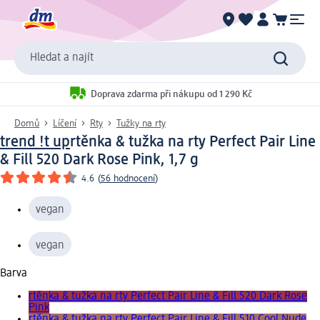
Hledat a najít
Doprava zdarma při nákupu od 1 290 Kč
Domů
Líčení
Rty
Tužky na rty
trend !t up
rtěnka & tužka na rty Perfect Pair Line
& Fill 520 Dark Rose Pink, 1,7 g
4.6
(
56 hodnocení
)
vegan
vegan
Barva
rtěnka & tužka na rty Perfect Pair Line & Fill 520 Dark Rose
Pink
rtěnka & tužka na rty Perfect Pair Line & Fill 510 Cool Nude