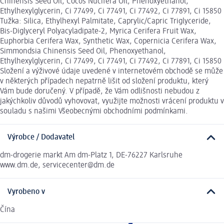
Chinensis Seed Oil, Cocos Nucifera Oil, Phenoxyethanol,
Ethylhexylglycerin, Ci 77499, Ci 77491, Ci 77492, Ci 77891, Ci 15850
Tužka: Silica, Ethylhexyl Palmitate, Caprylic/Capric Triglyceride,
Bis-Diglyceryl Polyacyladipate-2, Myrica Cerifera Fruit Wax,
Euphorbia Cerifera Wax, Synthetic Wax, Copernicia Cerifera Wax,
Simmondsia Chinensis Seed Oil, Phenoxyethanol,
Ethylhexylglycerin, Ci 77499, Ci 77491, Ci 77492, Ci 77891, Ci 15850
Složení a výživové údaje uvedené v internetovém obchodě se může
v některých případech nepatrně lišit od složení produktu, který
Vám bude doručený. V případě, že Vám odlišnosti nebudou z
jakýchkoliv důvodů vyhovovat, využijte možnosti vrácení produktu v
souladu s našimi Všeobecnými obchodními podmínkami.
Výrobce / Dodavatel
dm-drogerie markt Am dm-Platz 1, DE-76227 Karlsruhe
www.dm.de, servicecenter@dm.de
Vyrobeno v
Čína