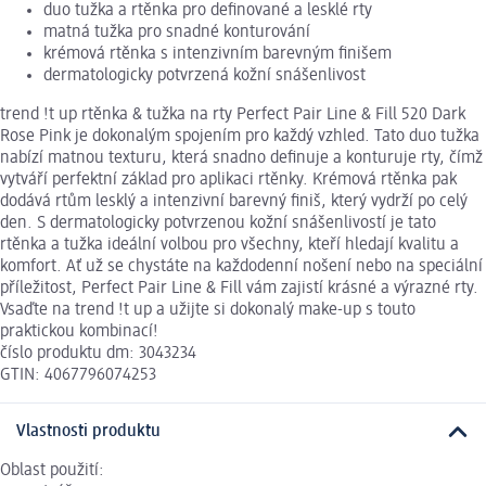
duo tužka a rtěnka pro definované a lesklé rty
matná tužka pro snadné konturování
krémová rtěnka s intenzivním barevným finišem
dermatologicky potvrzená kožní snášenlivost
trend !t up rtěnka & tužka na rty Perfect Pair Line & Fill 520 Dark
Rose Pink je dokonalým spojením pro každý vzhled. Tato duo tužka
nabízí matnou texturu, která snadno definuje a konturuje rty, čímž
vytváří perfektní základ pro aplikaci rtěnky. Krémová rtěnka pak
dodává rtům lesklý a intenzivní barevný finiš, který vydrží po celý
den. S dermatologicky potvrzenou kožní snášenlivostí je tato
rtěnka a tužka ideální volbou pro všechny, kteří hledají kvalitu a
komfort. Ať už se chystáte na každodenní nošení nebo na speciální
příležitost, Perfect Pair Line & Fill vám zajistí krásné a výrazné rty.
Vsaďte na trend !t up a užijte si dokonalý make-up s touto
praktickou kombinací!
číslo produktu dm: 3043234
GTIN: 4067796074253
Vlastnosti produktu
Oblast použití: