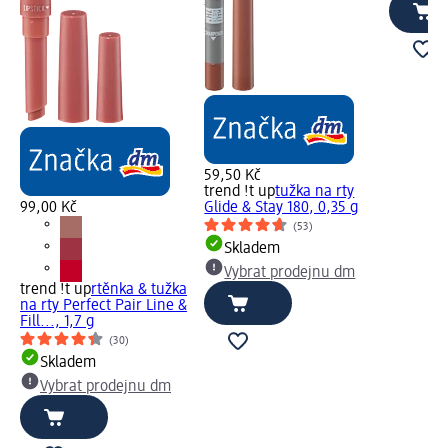
59,50 Kč
trend !t up
tužka na rty
99,00 Kč
Glide & Stay 180, 0,35 g
(53)
Skladem
Vybrat prodejnu dm
trend !t up
rtěnka & tužka
na rty Perfect Pair Line &
Fill..., 1,7 g
(30)
Skladem
Vybrat prodejnu dm