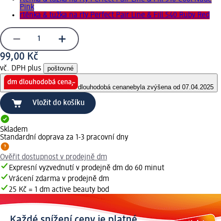
Pink
rtěnka & tužka na rty Perfect Pair Line & Fill 540 Ruby Red
99,00 Kč
vč. DPH plus
poštovné
dlouhodobá cena
nebyla zvýšena od 07.04.2025
Vložit do košíku
Skladem
Standardní doprava za 1-3 pracovní dny
Ověřit dostupnost v prodejně dm
Expresní vyzvednutí v prodejně dm do 60 minut
Vrácení zdarma v prodejně dm
25 Kč = 1 dm active beauty bod
Každé snížení ceny je platné