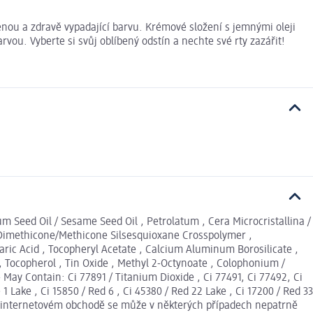
nou a zdravě vypadající barvu. Krémové složení s jemnými oleji
ou. Vyberte si svůj oblíbený odstín a nechte své rty zazářit!
um Seed Oil / Sesame Seed Oil , Petrolatum , Cera Microcristallina /
yl Dimethicone/Methicone Silsesquioxane Crosspolymer ,
aric Acid , Tocopheryl Acetate , Calcium Aluminum Borosilicate ,
 , Tocopherol , Tin Oxide , Methyl 2-Octynoate , Colophonium /
 May Contain: Ci 77891 / Titanium Dioxide , Ci 77491, Ci 77492, Ci
 1 Lake , Ci 15850 / Red 6 , Ci 45380 / Red 22 Lake , Ci 17200 / Red 33
né v internetovém obchodě se může v některých případech nepatrně