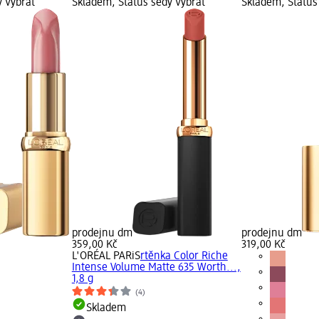
ý Vybrat
Skladem, Status šedý Vybrat
Skladem, Status
prodejnu dm
prodejnu dm
359,00 Kč
319,00 Kč
L'ORÉAL PARiS
rtěnka Color Riche
Intense Volume Matte 635 Worth...,
1,8 g
(4)
Skladem