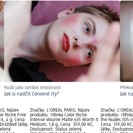
Rudá jako symbol smyslnosti
Překv
Jak si nalíčit červené rty?
Jak na
iS; Název
Značka: L'ORÉAL PARiS; Název
Značka: L'ORÉAL
or Riche Free
produktu: rtěnka Color Riche
produktu: rtěnk
it, 4 g; Cena:
Intense Volume Matte 635 Worth It
the Nudes 505 nu
Dráždivé látky;
Medium, 1,8 g; Cena: 359,00 Kč;
Cena: 319,00 Kč;
zelený
Dostupnost: Status zelený
látky; Dostupnos