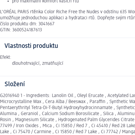
pro maximální komfort vašich rtů
L'ORÉAL PARiS rtěnka Color Riche Free the Nudes v odstínu 635 Wor
umožňuje jednoduchou aplikaci a hydrataci rtů. Dopřejte svým rtům 
číslo produktu dm: 3041667
GTIN: 3600524187613
Vlastnosti produktu
Efekt:
dlouhotrvající, zmatňující
Složení
G2016940 1 - Ingredients: Lanolin Oil , Oleyl Erucate , Acetylated 
Microcrystalline Wax , Cera Alba / Beeswax , Paraffin , Synthetic 
Pentaerythrityl Tetra-Di-T-Butyl Hydroxyhydrocinnamate , Synthetic 
Alumina , Geraniol , Calcium Sodium Borosilicate , Silica , Alumin
Rosin , Magnesium Silicate , Hydrogenated Palm Glycerides Citrate ,
77499 / Iron Oxides , Mica , Ci 15850 / Red 7 , Ci 45410 / Red 28 Lake 
Lake , Ci 75470 / Carmine , Ci 15850 / Red 7 Lake , Ci 77742 / Man