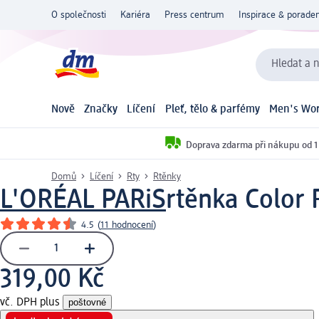
O společnosti
Kariéra
Press centrum
Inspirace & poraden
Hledat a n
Nově
Značky
Líčení
Pleť, tělo & parfémy
Men's Wor
Doprava zdarma při nákupu od 1
Domů
Líčení
Rty
Rtěnky
L'ORÉAL PARiS
rtěnka Color 
4.5
(
11 hodnocení
)
319,00 Kč
vč. DPH plus
poštovné