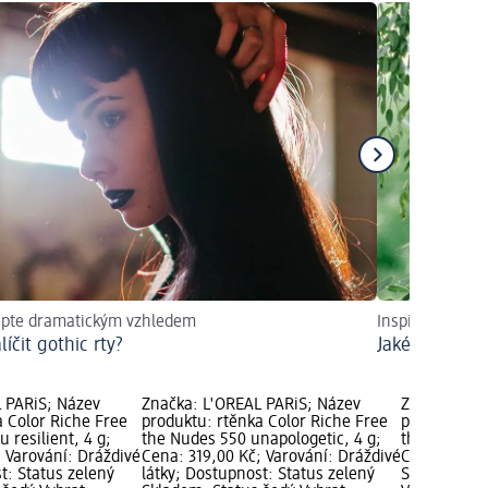
apte dramatickým vzhledem
Inspirujte se
líčit gothic rty?
Jaké jsou tipy
 PARiS; Název
Značka: L'ORÉAL PARiS; Název
Značka: L'O
a Color Riche Free
produktu: rtěnka Color Riche Free
produktu: r
 resilient, 4 g;
the Nudes 550 unapologetic, 4 g;
the Nudes 5
 Varování: Dráždivé
Cena: 319,00 Kč; Varování: Dráždivé
Cena: 319,0
t: Status zelený
látky; Dostupnost: Status zelený
Status zele