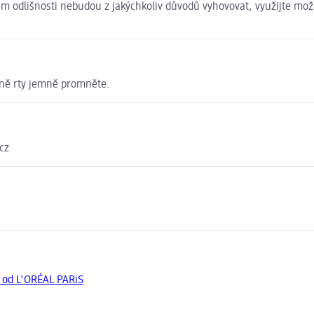
 Vám odlišnosti nebudou z jakýchkoliv důvodů vyhovovat, využijte m
dně rty jemně promněte.
cz
y od L'ORÉAL PARiS