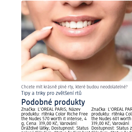
Chcete mít krásně plné rty, které budou neodolatelné?
Tipy a triky pro zvětšení rtů
Podobné produkty
Značka: L'ORÉAL PARiS; Název
Značka: L'ORÉAL PAR
produktu: rtěnka Color Riche Free
produktu: rtěnka Col
the Nudes 570 worth it intense, 4
the Nudes 601 worth 
g; Cena: 319,00 Kč; Varování:
319,00 Kč; Varování: 
Dráždivé látky; Dostupnost: Status
Dostupnost: Status 