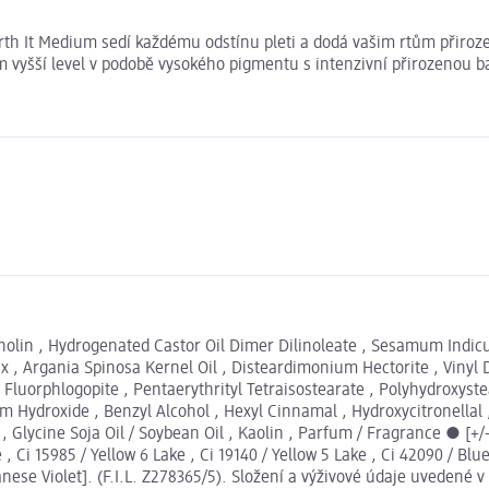
th It Medium sedí každému odstínu pleti a dodá vašim rtům přiroze
vyšší level v podobě vysokého pigmentu s intenzivní přirozenou barv
Lanolin , Hydrogenated Castor Oil Dimer Dilinoleate , Sesamum Indic
Wax , Argania Spinosa Kernel Oil , Disteardimonium Hectorite , Vin
Fluorphlogopite , Pentaerythrityl Tetraisostearate , Polyhydroxyste
um Hydroxide , Benzyl Alcohol , Hexyl Cinnamal , Hydroxycitronellal
 Glycine Soja Oil / Soybean Oil , Kaolin , Parfum / Fragrance ● [+/-
, Ci 15985 / Yellow 6 Lake , Ci 19140 / Yellow 5 Lake , Ci 42090 / Blue
ganese Violet]. (F.I.L. Z278365/5). Složení a výživové údaje uvede