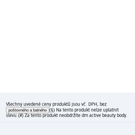
Všechny uvedené ceny produktů jsou vč. DPH, bez
poštovného a balného
(§) Na tento produkt nelze uplatnit
slevu.
(#) Za tento produkt neobdržíte dm active beauty body.