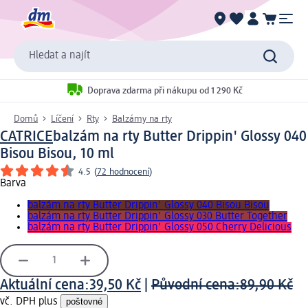
Hledat a najít
Doprava zdarma při nákupu od 1 290 Kč
Domů
Líčení
Rty
Balzámy na rty
CATRICE
balzám na rty Butter Drippin' Glossy 040
Bisou Bisou, 10 ml
4.5
(
72 hodnocení
)
Barva
balzám na rty Butter Drippin' Glossy 040 Bisou Bisou
balzám na rty Butter Drippin' Glossy 030 Butter Together
balzám na rty Butter Drippin' Glossy 050 Cherry Delicious
Aktuální cena:
39,50 Kč
|
Původní cena:
89,90 Kč
vč. DPH plus
poštovné