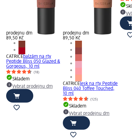
Skla
Vybra
prodejnu dm
prodejnu dm
89,50 Kč
89,50 Kč
CATRICE
balzám na rty
Peptide Bliss 050 Glazed &
Gorgeous, 10 ml
(18)
Skladem
CATRICE
lesk na rty Peptide
Vybrat prodejnu dm
Bliss 040 Toffee Touched,
10 ml
(125)
Skladem
Vybrat prodejnu dm