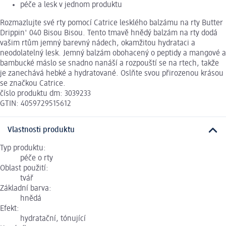
péče a lesk v jednom produktu
Rozmazlujte své rty pomocí Catrice lesklého balzámu na rty Butter
Drippin' 040 Bisou Bisou. Tento tmavě hnědý balzám na rty dodá
vašim rtům jemný barevný nádech, okamžitou hydrataci a
neodolatelný lesk. Jemný balzám obohacený o peptidy a mangové a
bambucké máslo se snadno nanáší a rozpouští se na rtech, takže
je zanechává hebké a hydratované. Oslňte svou přirozenou krásou
se značkou Catrice.
číslo produktu dm: 3039233
GTIN: 4059729515612
Vlastnosti produktu
Typ produktu:
péče o rty
Oblast použití:
tvář
Základní barva:
hnědá
Efekt:
hydratační, tónující