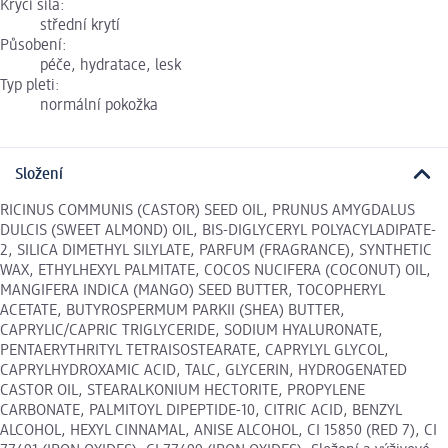
Krycí síla:
střední krytí
Působení:
péče, hydratace, lesk
Typ pleti:
normální pokožka
Složení
RICINUS COMMUNIS (CASTOR) SEED OIL, PRUNUS AMYGDALUS
DULCIS (SWEET ALMOND) OIL, BIS-DIGLYCERYL POLYACYLADIPATE-
2, SILICA DIMETHYL SILYLATE, PARFUM (FRAGRANCE), SYNTHETIC
WAX, ETHYLHEXYL PALMITATE, COCOS NUCIFERA (COCONUT) OIL,
MANGIFERA INDICA (MANGO) SEED BUTTER, TOCOPHERYL
ACETATE, BUTYROSPERMUM PARKII (SHEA) BUTTER,
CAPRYLIC/CAPRIC TRIGLYCERIDE, SODIUM HYALURONATE,
PENTAERYTHRITYL TETRAISOSTEARATE, CAPRYLYL GLYCOL,
CAPRYLHYDROXAMIC ACID, TALC, GLYCERIN, HYDROGENATED
CASTOR OIL, STEARALKONIUM HECTORITE, PROPYLENE
CARBONATE, PALMITOYL DIPEPTIDE-10, CITRIC ACID, BENZYL
ALCOHOL, HEXYL CINNAMAL, ANISE ALCOHOL, CI 15850 (RED 7), CI