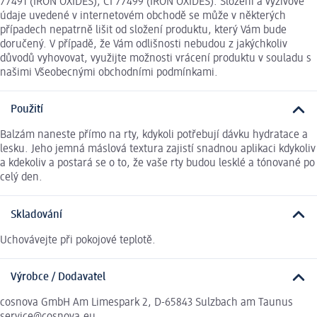
77491 (IRON OXIDES), CI 77499 (IRON OXIDES). Složení a výživové
údaje uvedené v internetovém obchodě se může v některých
případech nepatrně lišit od složení produktu, který Vám bude
doručený. V případě, že Vám odlišnosti nebudou z jakýchkoliv
důvodů vyhovovat, využijte možnosti vrácení produktu v souladu s
našimi Všeobecnými obchodními podmínkami.
Použití
Balzám naneste přímo na rty, kdykoli potřebují dávku hydratace a
lesku. Jeho jemná máslová textura zajistí snadnou aplikaci kdykoliv
a kdekoliv a postará se o to, že vaše rty budou lesklé a tónované po
celý den.
Skladování
Uchovávejte při pokojové teplotě.
Výrobce / Dodavatel
cosnova GmbH Am Limespark 2, D-65843 Sulzbach am Taunus