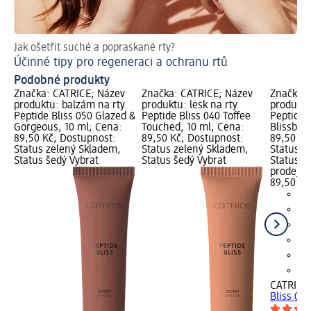
Jak ošetřit suché a popraskané rty?
Rad
Účinné tipy pro regeneraci a ochranu rtů
Co
Podobné produkty
Značka: CATRICE; Název
Značka: CATRICE; Název
Značka: 
produktu: balzám na rty
produktu: lesk na rty
produktu:
Peptide Bliss 050 Glazed &
Peptide Bliss 040 Toffee
Peptide 
Gorgeous, 10 ml; Cena:
Touched, 10 ml; Cena:
Blissberr
89,50 Kč; Dostupnost:
89,50 Kč; Dostupnost:
89,50 Kč
Status zelený Skladem,
Status zelený Skladem,
Status z
Status šedý Vybrat
Status šedý Vybrat
Status š
prodejn
89,50 Kč
CATRICE
Bliss 020