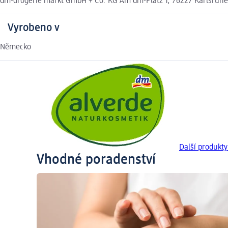
dm-drogerie markt GmbH + Co. KG Am dm-Platz 1, 76227 Karlsruh
Vyrobeno v
Německo
Další produkt
Vhodné poradenství