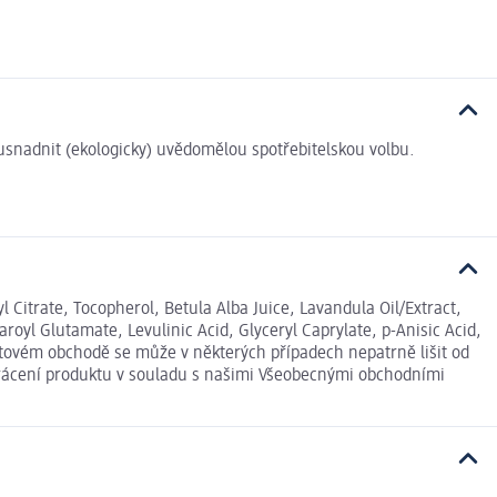
i usnadnit (ekologicky) uvědomělou spotřebitelskou volbu.
l Citrate, Tocopherol, Betula Alba Juice, Lavandula Oil/Extract,
yl Glutamate, Levulinic Acid, Glyceryl Caprylate, p-Anisic Acid,
netovém obchodě se může v některých případech nepatrně lišit od
 vrácení produktu v souladu s našimi Všeobecnými obchodními