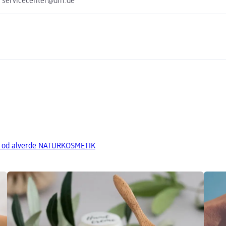
e servicecenter@dm.de
y od alverde NATURKOSMETIK