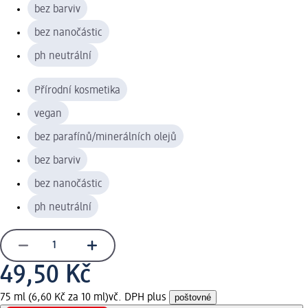
bez barviv
bez nanočástic
ph neutrální
Přírodní kosmetika
vegan
bez parafínů/minerálních olejů
bez barviv
bez nanočástic
ph neutrální
49,50 Kč
75 ml (6,60 Kč za 10 ml)
vč. DPH plus
poštovné