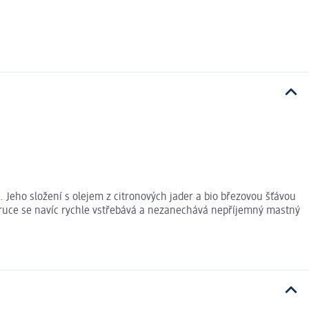
 Jeho složení s olejem z citronových jader a bio březovou šťávou
na ruce se navíc rychle vstřebává a nezanechává nepříjemný mastný