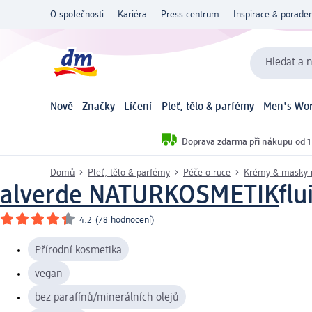
O společnosti
Kariéra
Press centrum
Inspirace & poraden
Hledat a n
Nově
Značky
Líčení
Pleť, tělo & parfémy
Men's Wor
Doprava zdarma při nákupu od 1
Domů
Pleť, tělo & parfémy
Péče o ruce
Krémy & masky 
alverde NATURKOSMETIK
flu
4.2
(
78 hodnocení
)
Přírodní kosmetika
vegan
bez parafínů/minerálních olejů