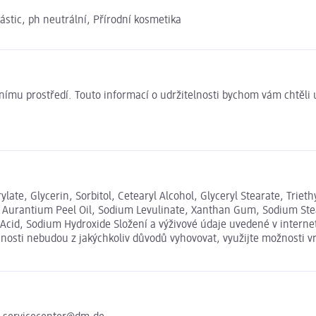
ástic, ph neutrální, Přírodní kosmetika
ivotnímu prostředí. Touto informací o udržitelnosti bychom vám chtěl
te, Glycerin, Sorbitol, Cetearyl Alcohol, Glyceryl Stearate, Triethy
 Aurantium Peel Oil, Sodium Levulinate, Xanthan Gum, Sodium Stearo
ric Acid, Sodium Hydroxide Složení a výživové údaje uvedené v inter
išnosti nebudou z jakýchkoliv důvodů vyhovovat, využijte možnosti