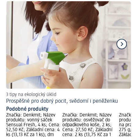
3 tipy na ekologický úklid
Tip
Prospěšné pro dobrý pocit, svědomí i peněženku
Ja
Podobné produkty
Značka: Denkmit; Název
Značka: Denkmit; Název
Značka: 
produktu: vonný sáček
produktu: osvěžovač do
produktu
Sensual Fresh, 4 ks; Cena:
odpadkového koše, 2 ks;
na prádl
52,50 Kč; Základní cena: 4
Cena: 27,50 Kč; Základní
275 g; C
ks (13,13 Kč za 1 ks); dm
cena: 2 ks (13,75 Kč za 1
Základní