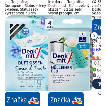
značka grafika;
ks); dm značka grafika;
(32,55 K
Dostupnost: Status zelený
Dostupnost: Status zelený
značka g
Skladem, Status šedý
Skladem, Status šedý
Dostupno
Vybrat prodejnu dm
Vybrat prodejnu dm
Skladem,
Vybrat p
89,50 Kč
275 g (32
Denkmit
prádlo S
g
Upoz
Skla
Vybra