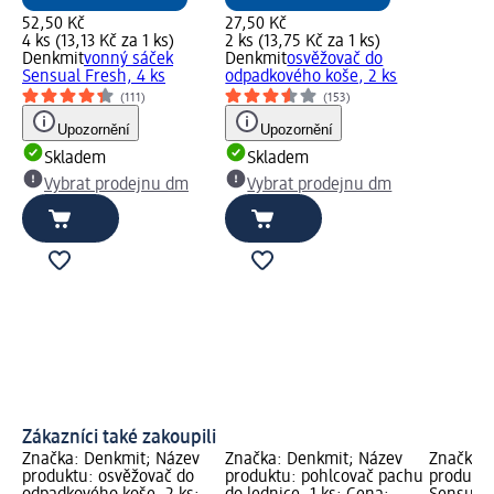
52,50 Kč
27,50 Kč
4 ks (13,13 Kč za 1 ks)
2 ks (13,75 Kč za 1 ks)
Denkmit
vonný sáček
Denkmit
osvěžovač do
Sensual Fresh, 4 ks
odpadkového koše, 2 ks
(111)
(153)
Upozornění
Upozornění
Skladem
Skladem
Vybrat prodejnu dm
Vybrat prodejnu dm
Zákazníci také zakoupili
Značka: Denkmit; Název
Značka: Denkmit; Název
Značka: 
produktu: osvěžovač do
produktu: pohlcovač pachu
produktu