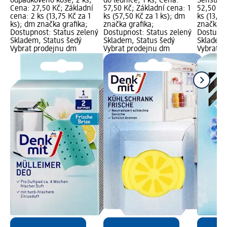
odpadkového koše, 2 ks;
do lednice, 1 ks; Cena:
Sensual 
Cena: 27,50 Kč; Základní
57,50 Kč; Základní cena: 1
52,50 Kč
cena: 2 ks (13,75 Kč za 1
ks (57,50 Kč za 1 ks); dm
ks (13,13
ks); dm značka grafika;
značka grafika;
značka g
Dostupnost: Status zelený
Dostupnost: Status zelený
Dostupno
Skladem, Status šedý
Skladem, Status šedý
Skladem,
Vybrat prodejnu dm
Vybrat prodejnu dm
Vybrat p