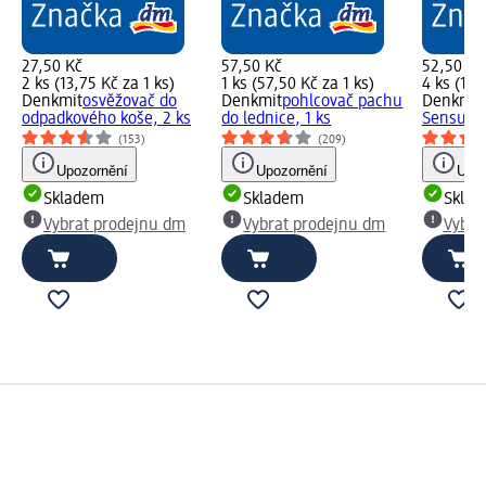
27,50 Kč
57,50 Kč
52,50 Kč
2 ks (13,75 Kč za 1 ks)
1 ks (57,50 Kč za 1 ks)
4 ks (13,
Denkmit
osvěžovač do
Denkmit
pohlcovač pachu
Denkmit
odpadkového koše, 2 ks
do lednice, 1 ks
Sensual 
(153)
(209)
Upozornění
Upozornění
Upoz
Skladem
Skladem
Skla
Vybrat prodejnu dm
Vybrat prodejnu dm
Vybra