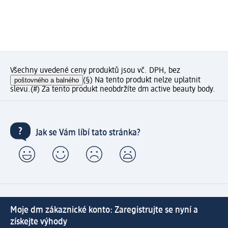
Všechny uvedené ceny produktů jsou vč. DPH, bez
poštovného a balného
(§) Na tento produkt nelze uplatnit
slevu.
(#) Za tento produkt neobdržíte dm active beauty body.
Jak se Vám líbí tato stránka?
Moje dm zákaznické konto: Zaregistrujte se nyní a
získejte výhody