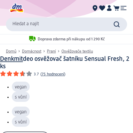
Hledat a najít
Doprava zdarma při nákupu od 1 290 Kč
Domů
Domácnost
Praní
Osvěžovače textilu
Denkmit
deo osvěžovač šatníku Sensual Fresh, 2
ks
3.7
(
75 hodnocení
)
vegan
s vůní
vegan
s vůní