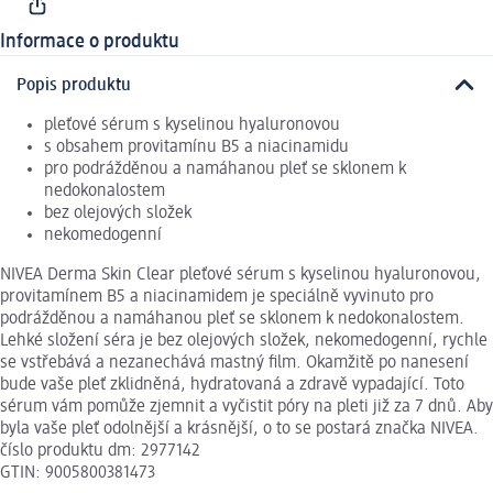
Informace o produktu
Popis produktu
pleťové sérum s kyselinou hyaluronovou
s obsahem provitamínu B5 a niacinamidu
pro podrážděnou a namáhanou pleť se sklonem k
nedokonalostem
bez olejových složek
nekomedogenní
NIVEA Derma Skin Clear pleťové sérum s kyselinou hyaluronovou,
provitamínem B5 a niacinamidem je speciálně vyvinuto pro
podrážděnou a namáhanou pleť se sklonem k nedokonalostem.
Lehké složení séra je bez olejových složek, nekomedogenní, rychle
se vstřebává a nezanechává mastný film. Okamžitě po nanesení
bude vaše pleť zklidněná, hydratovaná a zdravě vypadající. Toto
sérum vám pomůže zjemnit a vyčistit póry na pleti již za 7 dnů. Aby
byla vaše pleť odolnější a krásnější, o to se postará značka NIVEA.
číslo produktu dm: 2977142
GTIN: 9005800381473