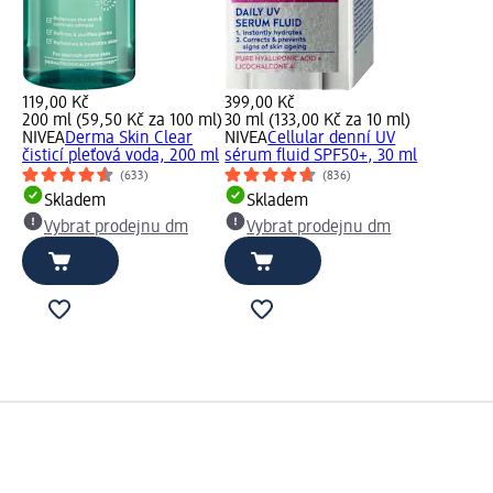
119,00 Kč
399,00 Kč
200 ml (59,50 Kč za 100 ml)
30 ml (133,00 Kč za 10 ml)
NIVEA
Derma Skin Clear
NIVEA
Cellular denní UV
čisticí pleťová voda, 200 ml
sérum fluid SPF50+, 30 ml
(633)
(836)
Skladem
Skladem
Vybrat prodejnu dm
Vybrat prodejnu dm