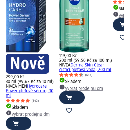
Skla
Vybra
119,00 Kč
200 ml (59,50 Kč za 100 ml)
NIVEA
Derma Skin Clear
čisticí pleťová voda, 200 ml
(633)
299,00 Kč
30 ml (99,67 Kč za 10 ml)
Skladem
NIVEA MEN
Hydrocare
Vybrat prodejnu dm
Power pleťové sérum, 30
ml
(142)
Skladem
Vybrat prodejnu dm