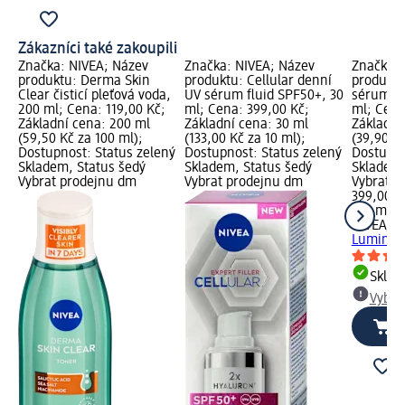
Zákazníci také zakoupili
Značka: NIVEA; Název
Značka: NIVEA; Název
Značka: 
produktu: Derma Skin
produktu: Cellular denní
produktu
Clear čisticí pleťová voda,
UV sérum fluid SPF50+, 30
sérum L
200 ml; Cena: 119,00 Kč;
ml; Cena: 399,00 Kč;
ml; Cena
Základní cena: 200 ml
Základní cena: 30 ml
Základní
(59,50 Kč za 100 ml);
(133,00 Kč za 10 ml);
(39,90 Kč
Dostupnost: Status zelený
Dostupnost: Status zelený
Dostupno
Skladem, Status šedý
Skladem, Status šedý
Skladem,
Vybrat prodejnu dm
Vybrat prodejnu dm
Vybrat p
399,00 K
100 ml (3
NIVEA
tě
Luminous
Skla
Vybra