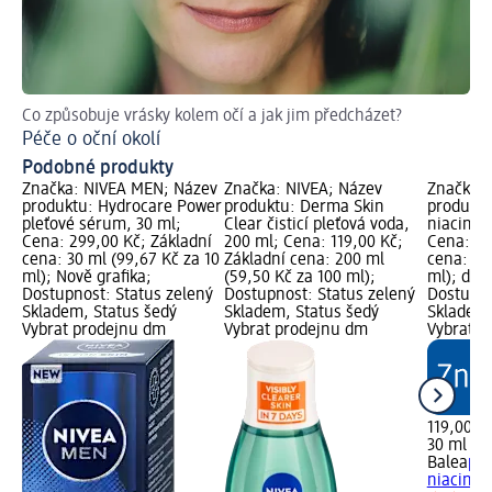
Co způsobuje vrásky kolem očí a jak jim předcházet?
Př
Péče o oční okolí
Pr
Podobné produkty
Značka: NIVEA MEN; Název
Značka: NIVEA; Název
Značka: 
produktu: Hydrocare Power
produktu: Derma Skin
produktu
pleťové sérum, 30 ml;
Clear čisticí pleťová voda,
niacinam
Cena: 299,00 Kč; Základní
200 ml; Cena: 119,00 Kč;
Cena: 11
cena: 30 ml (99,67 Kč za 10
Základní cena: 200 ml
cena: 30
ml); Nově grafika;
(59,50 Kč za 100 ml);
ml); dm 
Dostupnost: Status zelený
Dostupnost: Status zelený
Dostupno
Skladem, Status šedý
Skladem, Status šedý
Skladem,
Vybrat prodejnu dm
Vybrat prodejnu dm
Vybrat p
119,00 K
30 ml (39
Balea
ple
niacinam