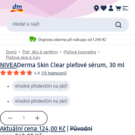
Hledat a najít
Doprava zdarma při nákupu od 1 290 Kč
Domů
Pleť, tělo & parfémy
Pleťová kosmetika
Pleťová séra & kúry
NIVEA
Derma Skin Clear pleťové sérum, 30 ml
4.8
(
70 hodnocení
)
vhodné především na pleť
vhodné především na pleť
Aktuální cena:
124,00 Kč
|
Původní