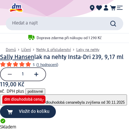
Hledat a najít
Doprava zdarma při nákupu od 1 290 Kč
Domů
Líčení
Nehty & příslušenství
Laky na nehty
Sally Hansen
lak na nehty Insta-Dri 239, 9,17 ml
5
(
1 hodnocení
)
119,00 Kč
vč. DPH plus
poštovné
dlouhodobá cena
nebyla zvýšena od 30.11.2025
Vložit do košíku
Skladem