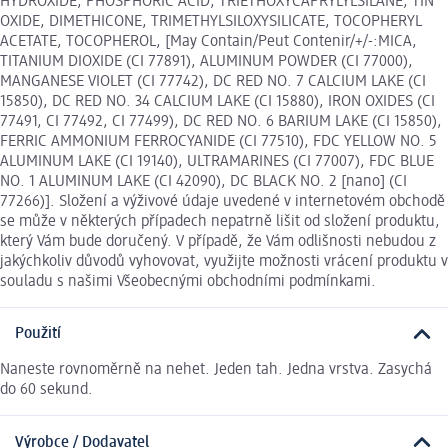
HYDROXIDE, PHOSPHORIC ACID, TRIETHOXYCAPRYLYLSILANE, TIN
OXIDE, DIMETHICONE, TRIMETHYLSILOXYSILICATE, TOCOPHERYL
ACETATE, TOCOPHEROL, [May Contain/Peut Contenir/+/-:MICA,
TITANIUM DIOXIDE (CI 77891), ALUMINUM POWDER (CI 77000),
MANGANESE VIOLET (CI 77742), DC RED NO. 7 CALCIUM LAKE (CI
15850), DC RED NO. 34 CALCIUM LAKE (CI 15880), IRON OXIDES (CI
77491, CI 77492, CI 77499), DC RED NO. 6 BARIUM LAKE (CI 15850),
FERRIC AMMONIUM FERROCYANIDE (CI 77510), FDC YELLOW NO. 5
ALUMINUM LAKE (CI 19140), ULTRAMARINES (CI 77007), FDC BLUE
NO. 1 ALUMINUM LAKE (CI 42090), DC BLACK NO. 2 [nano] (CI
77266)]. Složení a výživové údaje uvedené v internetovém obchodě
se může v některých případech nepatrně lišit od složení produktu,
který Vám bude doručený. V případě, že Vám odlišnosti nebudou z
jakýchkoliv důvodů vyhovovat, využijte možnosti vrácení produktu v
souladu s našimi Všeobecnými obchodními podmínkami.
Použití
Naneste rovnoměrně na nehet. Jeden tah. Jedna vrstva. Zasychá
do 60 sekund.
Výrobce / Dodavatel