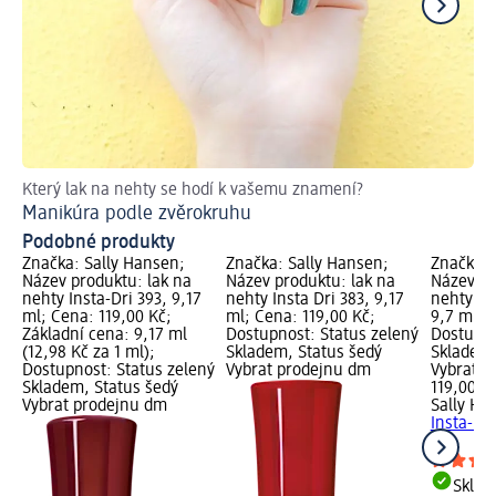
Který lak na nehty se hodí k vašemu znamení?
El
Manikúra podle zvěrokruhu
Če
Podobné produkty
Značka: Sally Hansen;
Značka: Sally Hansen;
Značka: 
Název produktu: lak na
Název produktu: lak na
Název pr
nehty Insta-Dri 393, 9,17
nehty Insta Dri 383, 9,17
nehty In
ml; Cena: 119,00 Kč;
ml; Cena: 119,00 Kč;
9,7 ml; 
Základní cena: 9,17 ml
Dostupnost: Status zelený
Dostupno
(12,98 Kč za 1 ml);
Skladem, Status šedý
Skladem,
Dostupnost: Status zelený
Vybrat prodejnu dm
Vybrat p
Skladem, Status šedý
119,00 K
Vybrat prodejnu dm
Sally Ha
Insta-Dri
ml
Skla