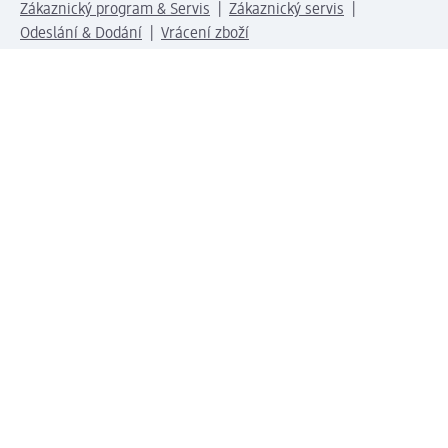
Zákaznický program & Servis
Zákaznický servis
Odeslání & Dodání
Vrácení zboží
Společnost
O společnosti
Společenská odpovědnost
Kariéra
Press centrum
Svět dm
Platební možnosti