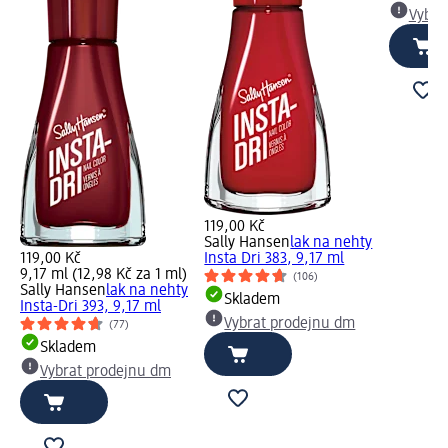
Vybra
119,00 Kč
Sally Hansen
lak na nehty
119,00 Kč
Insta Dri 383, 9,17 ml
9,17 ml (12,98 Kč za 1 ml)
(106)
Sally Hansen
lak na nehty
Skladem
Insta-Dri 393, 9,17 ml
Vybrat prodejnu dm
(77)
Skladem
Vybrat prodejnu dm