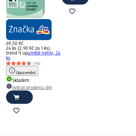
69,50 Kč
24 ks (2,90 Kč za 1 ks)
trend !t up
umělé nehty, 24
ks
(116)
Upozornění
Skladem
Vybrat prodejnu dm