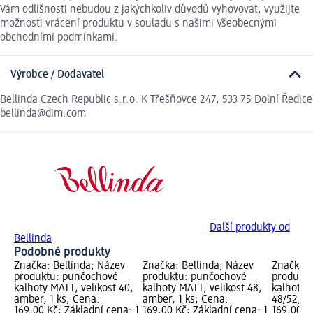
Vám odlišnosti nebudou z jakýchkoliv důvodů vyhovovat, využijte
možnosti vrácení produktu v souladu s našimi Všeobecnými
obchodními podmínkami.
Výrobce / Dodavatel
Bellinda Czech Republic s.r.o. K Třešňovce 247, 533 75 Dolní Ředice
bellinda@dim.com
Další produkty od
Bellinda
Podobné produkty
Značka: Bellinda; Název
Značka: Bellinda; Název
Značka: 
produktu: punčochové
produktu: punčochové
produkt
kalhoty MATT, velikost 40,
kalhoty MATT, velikost 48,
kalhoty 
amber, 1 ks; Cena:
amber, 1 ks; Cena:
48/52, a
169,00 Kč; Základní cena: 1
169,00 Kč; Základní cena: 1
169,00 K