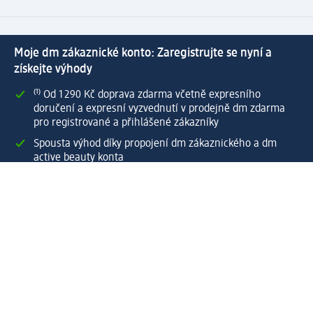
Moje dm zákaznické konto: Zaregistrujte se nyní a
získejte výhody
⁽¹⁾ Od 1 290 Kč doprava zdarma včetně expresního
doručení a expresní vyzvednutí v prodejně dm zdarma
pro registrované a přihlášené zákazníky
Spousta výhod díky propojení dm zákaznického a dm
active beauty konta
Rychlé a snadné nakupování
Vytvořit dm zákaznické konto
Služby
Zákaznický program & Servis
Zákaznický servis