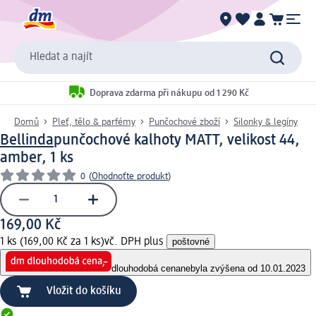
Hledat a najít
Doprava zdarma při nákupu od 1 290 Kč
Domů
Pleť, tělo & parfémy
Punčochové zboží
Silonky & legíny
Bellinda
punčochové kalhoty MATT, velikost 44,
amber, 1 ks
0
(
Ohodnoťte produkt
)
169,00 Kč
1 ks (169,00 Kč za 1 ks)
vč. DPH plus
poštovné
dlouhodobá cena
nebyla zvýšena od 10.01.2023
Vložit do košíku