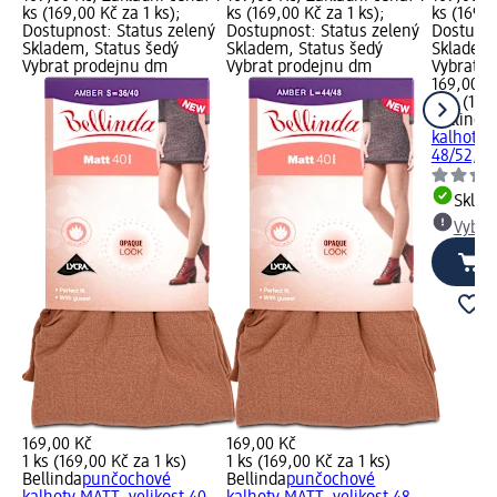
ks (169,00 Kč za 1 ks);
ks (169,00 Kč za 1 ks);
ks (169,0
Dostupnost: Status zelený
Dostupnost: Status zelený
Dostupno
Skladem, Status šedý
Skladem, Status šedý
Skladem,
Vybrat prodejnu dm
Vybrat prodejnu dm
Vybrat p
169,00 K
1 ks (169
Bellinda
kalhoty 
48/52, a
Skla
Vybra
169,00 Kč
169,00 Kč
1 ks (169,00 Kč za 1 ks)
1 ks (169,00 Kč za 1 ks)
Bellinda
punčochové
Bellinda
punčochové