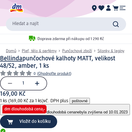
Hledat a najít
Doprava zdarma při nákupu od 1 290 Kč
Domů
Pleť, tělo & parfémy
Punčochové zboží
Silonky & legíny
Bellinda
punčochové kalhoty MATT, velikost
48/52, amber, 1 ks
0
(
Ohodnoťte produkt
)
169,00 Kč
1 ks (169,00 Kč za 1 ks)
vč. DPH plus
poštovné
dlouhodobá cena
nebyla zvýšena od 10.01.2023
Vložit do košíku