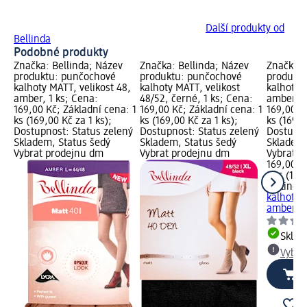
Další produkty od
Bellinda
Podobné produkty
Značka: Bellinda; Název
Značka: Bellinda; Název
Značka: 
produktu: punčochové
produktu: punčochové
produkt
kalhoty MATT, velikost 48,
kalhoty MATT, velikost
kalhoty M
amber, 1 ks; Cena:
48/52, černé, 1 ks; Cena:
amber, 1
169,00 Kč; Základní cena: 1
169,00 Kč; Základní cena: 1
169,00 K
ks (169,00 Kč za 1 ks);
ks (169,00 Kč za 1 ks);
ks (169,0
Dostupnost: Status zelený
Dostupnost: Status zelený
Dostupno
Skladem, Status šedý
Skladem, Status šedý
Skladem,
Vybrat prodejnu dm
Vybrat prodejnu dm
Vybrat p
169,00 K
1 ks (169
Bellinda
kalhoty M
amber, 1
Skla
Vybra