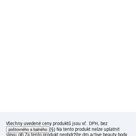
Všechny uvedené ceny produktů jsou vč. DPH, bez
poštovného a balného
(§) Na tento produkt nelze uplatnit
slevu.
(#) Za tento produkt neobdržíte dm active beauty body.