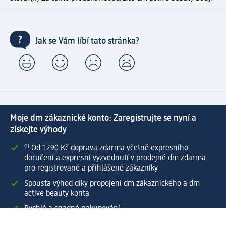
Jak se Vám líbí tato stránka?
Moje dm zákaznické konto: Zaregistrujte se nyní a
získejte výhody
⁽¹⁾ Od 1 290 Kč doprava zdarma včetně expresního
doručení a expresní vyzvednutí v prodejně dm zdarma
pro registrované a přihlášené zákazníky
Spousta výhod díky propojení dm zákaznického a dm
active beauty konta
Rychlé a snadné nakupování