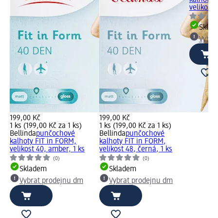
kalhoty 
velikost 
Skla
Vybra
199,00 Kč
199,00 Kč
1 ks (199,00 Kč za 1 ks)
1 ks (199,00 Kč za 1 ks)
Bellinda
punčochové
Bellinda
punčochové
kalhoty FIT in FORM,
kalhoty FIT in FORM,
velikost 40, amber, 1 ks
velikost 48, černá, 1 ks
(0)
(0)
Skladem
Skladem
Vybrat prodejnu dm
Vybrat prodejnu dm