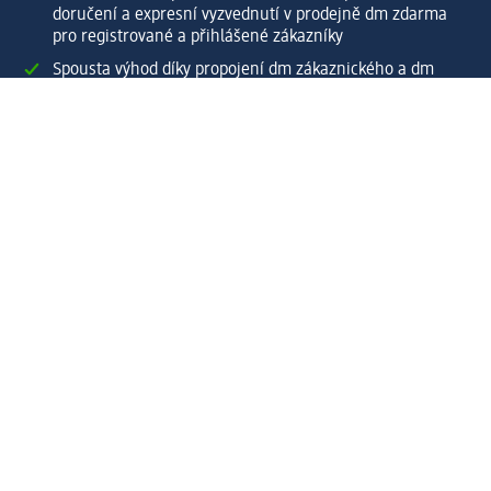
doručení a expresní vyzvednutí v prodejně dm zdarma
pro registrované a přihlášené zákazníky
Spousta výhod díky propojení dm zákaznického a dm
active beauty konta
Rychlé a snadné nakupování
Vytvořit dm zákaznické konto
Služby
Zákaznický program & Servis
Zákaznický servis
Odeslání & Dodání
Vrácení zboží
Společnost
O společnosti
Společenská odpovědnost
Kariéra
Press centrum