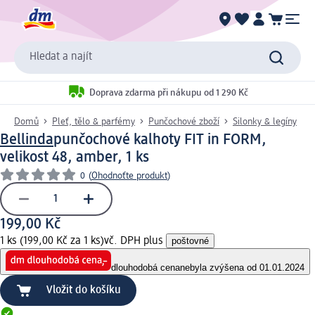
Hledat a najít
Doprava zdarma při nákupu od 1 290 Kč
Domů
Pleť, tělo & parfémy
Punčochové zboží
Silonky & legíny
Bellinda
punčochové kalhoty FIT in FORM,
velikost 48, amber, 1 ks
0
(
Ohodnoťte produkt
)
199,00 Kč
1 ks (199,00 Kč za 1 ks)
vč. DPH plus
poštovné
dlouhodobá cena
nebyla zvýšena od 01.01.2024
Vložit do košíku