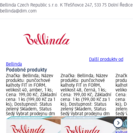
Bellinda Czech Republic s.r.o. K Třešňovce 247, 533 75 Dolní Ředice
bellinda@dim.com
Další produkty od
Bellinda
Podobné produkty
Značka: Bellinda; Název
Značka: Bellinda; Název
Značka: 
produktu: punčochové
produktu: punčochové
produkt
kalhoty FIT in FORM,
kalhoty FIT in FORM,
kalhoty 
velikost 40, amber, 1 ks;
velikost 48, černá, 1 ks;
velikost 
Cena: 199,00 Kč; Základní
Cena: 199,00 Kč; Základní
Cena: 19
cena: 1 ks (199,00 Kč za 1
cena: 1 ks (199,00 Kč za 1
cena: 1 k
ks); Dostupnost: Status
ks); Dostupnost: Status
ks); Dos
zelený Skladem, Status
zelený Skladem, Status
zelený S
šedý Vybrat prodejnu dm
šedý Vybrat prodejnu dm
šedý Vyb
199,00 K
1 ks (199
Bellinda