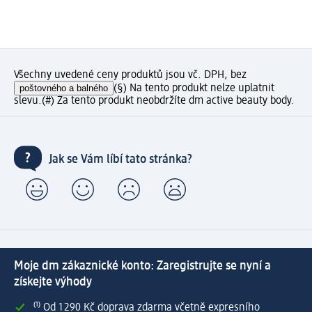
Všechny uvedené ceny produktů jsou vč. DPH, bez
poštovného a balného
(§) Na tento produkt nelze uplatnit
slevu.
(#) Za tento produkt neobdržíte dm active beauty body.
Jak se Vám líbí tato stránka?
Moje dm zákaznické konto: Zaregistrujte se nyní a
získejte výhody
⁽¹⁾ Od 1 290 Kč doprava zdarma včetně expresního