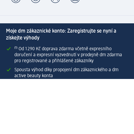
Moje dm zákaznické konto: Zaregistrujte se nyní a
získejte výhody
⁽¹⁾ Od 1 290 Kč doprava zdarma včetně expresního
doručení a expresní vyzvednutí v prodejně dm zdarma
pro registrované a přihlášené zákazníky
Spousta výhod díky propojení dm zákaznického a dm
active beauty konta
Rychlé a snadné nakupování
Vytvořit dm zákaznické konto
Služby