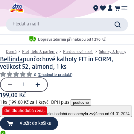
Hledat a najít
Doprava zdarma při nákupu od 1 290 Kč
Domů
Pleť, tělo & parfémy
Punčochové zboží
Silonky & legíny
Bellinda
punčochové kalhoty FIT in FORM,
velikost 52, almond, 1 ks
0
(
Ohodnoťte produkt
)
199,00 Kč
1 ks (199,00 Kč za 1 ks)
vč. DPH plus
poštovné
dlouhodobá cena
nebyla zvýšena od 01.01.2024
Vložit do košíku