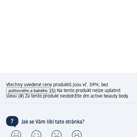
Všechny uvedené ceny produktů jsou vč. DPH, bez
poštovného a balného
(§) Na tento produkt nelze uplatnit
slevu.
(#) Za tento produkt neobdržíte dm active beauty body.
Jak se Vám líbí tato stránka?