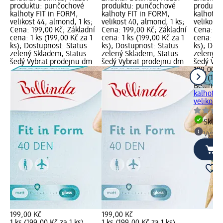
produktu: punčochové
produktu: punčochové
produkt
kalhoty FIT in FORM,
kalhoty FIT in FORM,
kalhoty 
velikost 44, almond, 1 ks;
velikost 40, almond, 1 ks;
velikost 
Cena: 199,00 Kč; Základní
Cena: 199,00 Kč; Základní
Cena: 19
cena: 1 ks (199,00 Kč za 1
cena: 1 ks (199,00 Kč za 1
cena: 1 k
ks); Dostupnost: Status
ks); Dostupnost: Status
ks); Dos
zelený Skladem, Status
zelený Skladem, Status
zelený S
šedý Vybrat prodejnu dm
šedý Vybrat prodejnu dm
šedý Vyb
199,00 K
1 ks (199
Bellinda
kalhoty 
velikost 4
Skla
Vybra
199,00 Kč
199,00 Kč
1 ks (199,00 Kč za 1 ks)
1 ks (199,00 Kč za 1 ks)