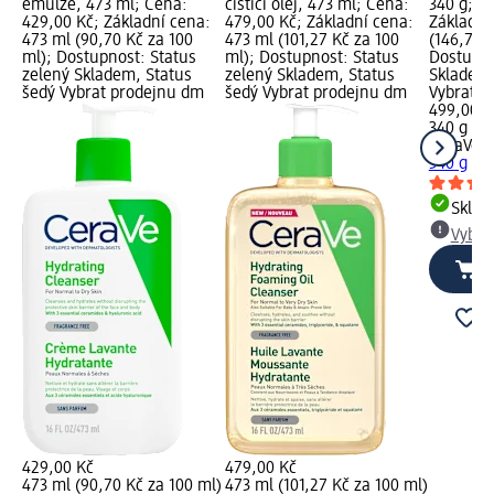
emulze, 473 ml; Cena:
čisticí olej, 473 ml; Cena:
340 g; C
429,00 Kč; Základní cena:
479,00 Kč; Základní cena:
Základní
473 ml (90,70 Kč za 100
473 ml (101,27 Kč za 100
(146,76 K
ml); Dostupnost: Status
ml); Dostupnost: Status
Dostupno
zelený Skladem, Status
zelený Skladem, Status
Skladem,
šedý Vybrat prodejnu dm
šedý Vybrat prodejnu dm
Vybrat p
499,00 K
340 g (14
CeraVe
h
340 g
Skla
Vybra
429,00 Kč
479,00 Kč
473 ml (90,70 Kč za 100 ml)
473 ml (101,27 Kč za 100 ml)