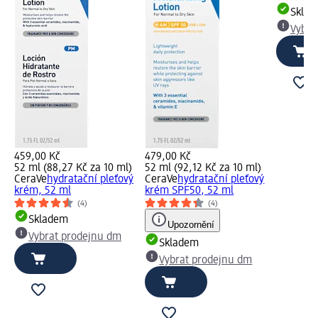
Skla
Vybra
459,00 Kč
479,00 Kč
52 ml (88,27 Kč za 10 ml)
52 ml (92,12 Kč za 10 ml)
CeraVe
hydratační pleťový
CeraVe
hydratační pleťový
krém, 52 ml
krém SPF50, 52 ml
(4)
(4)
Skladem
Upozornění
Vybrat prodejnu dm
Skladem
Vybrat prodejnu dm