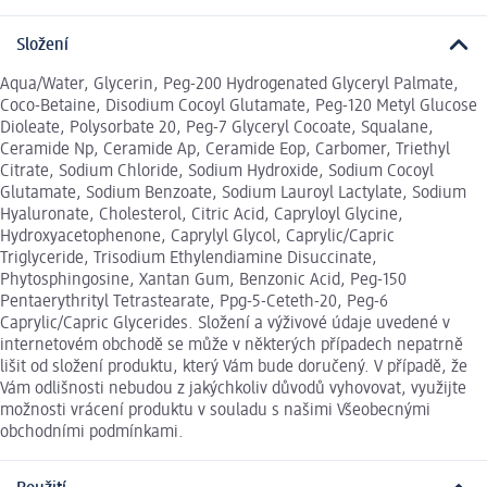
Složení
Aqua/Water, Glycerin, Peg-200 Hydrogenated Glyceryl Palmate,
Coco-Betaine, Disodium Cocoyl Glutamate, Peg-120 Metyl Glucose
Dioleate, Polysorbate 20, Peg-7 Glyceryl Cocoate, Squalane,
Ceramide Np, Ceramide Ap, Ceramide Eop, Carbomer, Triethyl
Citrate, Sodium Chloride, Sodium Hydroxide, Sodium Cocoyl
Glutamate, Sodium Benzoate, Sodium Lauroyl Lactylate, Sodium
Hyaluronate, Cholesterol, Citric Acid, Capryloyl Glycine,
Hydroxyacetophenone, Caprylyl Glycol, Caprylic/Capric
Triglyceride, Trisodium Ethylendiamine Disuccinate,
Phytosphingosine, Xantan Gum, Benzonic Acid, Peg-150
Pentaerythrityl Tetrastearate, Ppg-5-Ceteth-20, Peg-6
Caprylic/Capric Glycerides. Složení a výživové údaje uvedené v
internetovém obchodě se může v některých případech nepatrně
lišit od složení produktu, který Vám bude doručený. V případě, že
Vám odlišnosti nebudou z jakýchkoliv důvodů vyhovovat, využijte
možnosti vrácení produktu v souladu s našimi Všeobecnými
obchodními podmínkami.