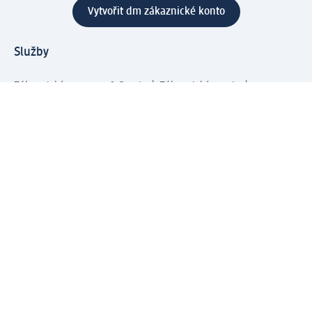
Vytvořit dm zákaznické konto
Služby
Zákaznický program & Servis
Zákaznický servis
Odeslání & Dodání
Vrácení zboží
Společnost
O společnosti
Společenská odpovědnost
Kariéra
Press centrum
Svět dm
Platební možnosti