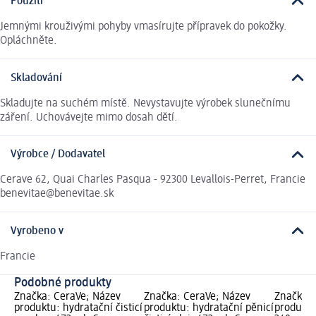
Použití
Jemnými krouživými pohyby vmasírujte přípravek do pokožky.
Opláchněte.
Skladování
Skladujte na suchém místě. Nevystavujte výrobek slunečnímu
záření. Uchovávejte mimo dosah dětí.
Výrobce / Dodavatel
Cerave 62, Quai Charles Pasqua - 92300 Levallois-Perret, Francie
benevitae@benevitae.sk
Vyrobeno v
Francie
Podobné produkty
Značka: CeraVe; Název
Značka: CeraVe; Název
Značka: 
produktu: hydratační čisticí
produktu: hydratační pěnicí
produktu