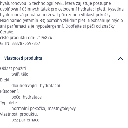
hyaluronovou. S technologií MVE, která zajišťuje postupné
uvolňování účinných látek pro celodenní hydrataci pleti. Kyselina
hyaluronová pomáhá udržovat přirozenou vlhkost pokožky.
Niacinamid (vitamín B3) pomáhá zklidnit pleť. Neobsahuje mýdlo
ani parfemaci a je hypoalergenní. Dopřejte si péči od značky
CeraVe.
číslo produktu dm: 2196874
GTIN: 3337875597357
Vlastnosti produktu
Oblast použití:
tvář, tělo
Efekt:
dlouhotrvající, hydratační
Působení:
péče, hydratace
Typ pleti:
normální pokožka, mastný/olejový
Vlastnosti produktu:
bez parfemace