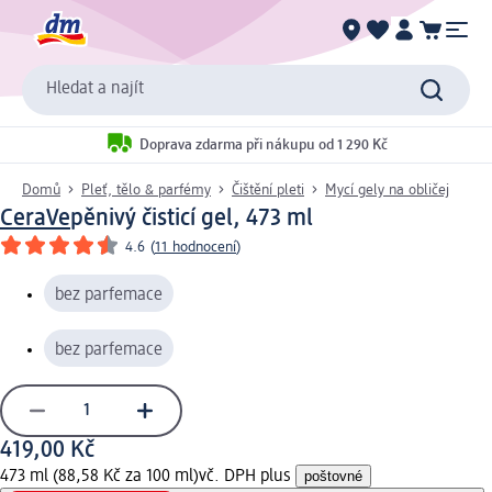
Hledat a najít
Doprava zdarma při nákupu od 1 290 Kč
Domů
Pleť, tělo & parfémy
Čištění pleti
Mycí gely na obličej
CeraVe
pěnivý čisticí gel, 473 ml
4.6
(
11 hodnocení
)
bez parfemace
bez parfemace
419,00 Kč
473 ml (88,58 Kč za 100 ml)
vč. DPH plus
poštovné