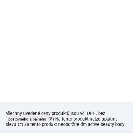
Všechny uvedené ceny produktů jsou vč. DPH, bez
poštovného a balného
(§) Na tento produkt nelze uplatnit
slevu.
(#) Za tento produkt neobdržíte dm active beauty body.