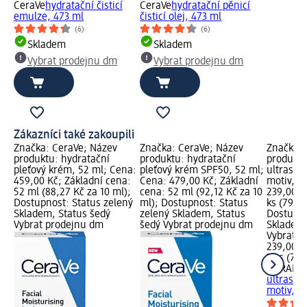
CeraVe
hydratační čisticí
CeraVe
hydratační pěnicí
emulze, 473 ml
čisticí olej, 473 ml
(6)
(6)
Skladem
Skladem
Vybrat prodejnu dm
Vybrat prodejnu dm
Zákazníci také zakoupili
Značka: CeraVe; Název
Značka: CeraVe; Název
Značka:
produktu: hydratační
produktu: hydratační
produktu
pleťový krém, 52 ml; Cena:
pleťový krém SPF50, 52 ml;
ultrasof
459,00 Kč; Základní cena:
Cena: 479,00 Kč; Základní
motiv, 3 
52 ml (88,27 Kč za 10 ml);
cena: 52 ml (92,12 Kč za 10
239,00 K
Dostupnost: Status zelený
ml); Dostupnost: Status
ks (79,67
Skladem, Status šedý
zelený Skladem, Status
Dostupno
Vybrat prodejnu dm
šedý Vybrat prodejnu dm
Skladem,
Vybrat p
239,00 K
3 ks (79,
CURAPR
ultrasof
motiv, 3 