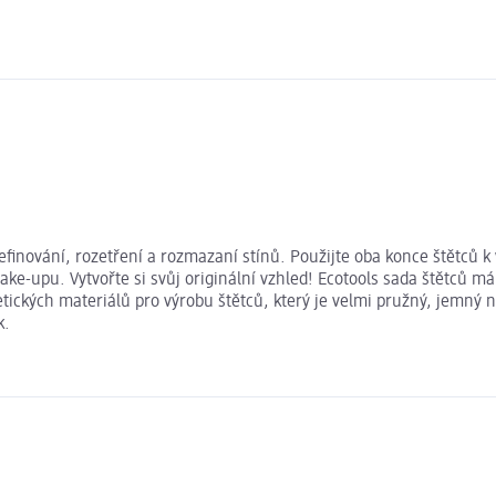
efinování, rozetření a rozmazaní stínů. Použijte oba konce štětců k
ake-upu. Vytvořte si svůj originální vzhled! Ecotools sada štětců 
ntetických materiálů pro výrobu štětců, který je velmi pružný, jem
k.