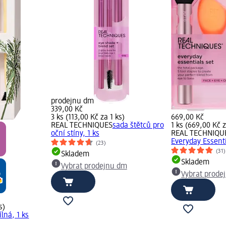
prodejnu dm
339,00 Kč
3 ks (113,00 Kč za 1 ks)
669,00 Kč
REAL TECHNIQUES
sada štětců pro
1 ks (669,00 Kč z
oční stíny, 1 ks
REAL TECHNIQU
Everyday Essenti
(23)
(31)
Skladem
Skladem
Vybrat prodejnu dm
Vybrat prode
s)
lná, 1 ks