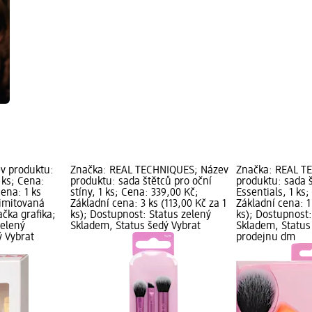
ev produktu:
Značka: REAL TECHNIQUES; Název
Značka: REAL T
 ks; Cena:
produktu: sada štětců pro oční
produktu: sada 
cena: 1 ks
stíny, 1 ks; Cena: 339,00 Kč;
Essentials, 1 ks
Limitovaná
Základní cena: 3 ks (113,00 Kč za 1
Základní cena: 1
ačka grafika;
ks); Dostupnost: Status zelený
ks); Dostupnost:
zelený
Skladem, Status šedý Vybrat
Skladem, Status
ý Vybrat
prodejnu dm