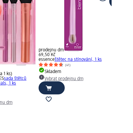
prodejnu dm
69,50 Kč
essence
štětec na stínování, 1 ks
(41)
Skladem
a 1 ks)
ES
sada štětců
Vybrat prodejnu dm
als, 1 ks
jnu dm