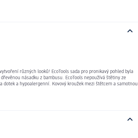
 vytvoření různých looků! EcoTools sada pro pronikavý pohled byla
má dřevěnou násadku z bambusu. EcoTools nepoužívá štětiny ze
ný na dotek a hypoalergenní. Kovový kroužek mezi štětcem a samotnou