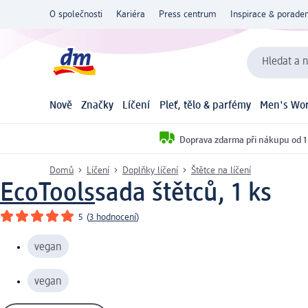
O společnosti
Kariéra
Press centrum
Inspirace & poraden
Hledat a n
Nově
Značky
Líčení
Pleť, tělo & parfémy
Men's Wor
Doprava zdarma při nákupu od 1
Domů
Líčení
Doplňky líčení
Štětce na líčení
EcoTools
sada štětců, 1 ks
5
(
3 hodnocení
)
vegan
vegan