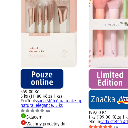
559,00 Kč
5 ks (111,80 Kč za 1 ks)
EcoTools
sada štětců na make-up
natural elegance, 5 ks
(0)
199,00 Kč
Skladem
1 ks (199,00 Kč za 1 k
ebelin
sada štětců 4dí
Všechny prodejny dm
(3)