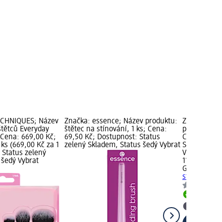
ECHNIQUES; Název
Značka: essence; Název produktu:
Značka: GA
štětců Everyday
štětec na stínování, 1 ks; Cena:
produktu: št
; Cena: 669,00 Kč;
69,50 Kč; Dostupnost: Status
Cena: 119,0
 ks (669,00 Kč za 1
zelený Skladem, Status šedý Vybrat
Status zele
 Status zelený
Vybrat pro
 šedý Vybrat
119,00 Kč
GABRIELLA 
stíny, 1 ks
Skladem
Vybrat p