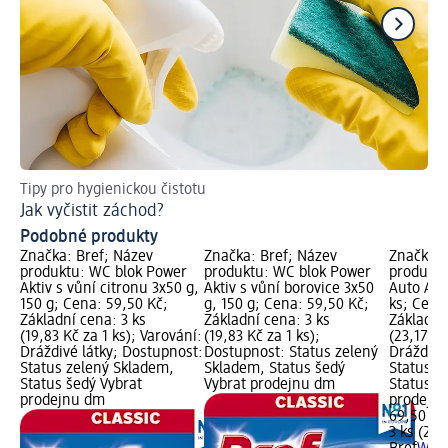
Tipy pro hygienickou čistotu
Tak
Jak vyčistit záchod?
Ch
Podobné produkty
Značka: Bref; Název
Značka: Bref; Název
Značka: 
produktu: WC blok Power
produktu: WC blok Power
produktu
Aktiv s vůní citronu 3x50 g,
Aktiv s vůní borovice 3x50
Auto Act
150 g; Cena: 59,50 Kč;
g, 150 g; Cena: 59,50 Kč;
ks; Cena
Základní cena: 3 ks
Základní cena: 3 ks
Základní
(19,83 Kč za 1 ks); Varování:
(19,83 Kč za 1 ks);
(23,17 Kč
Dráždivé látky; Dostupnost:
Dostupnost: Status zelený
Dráždivé
Status zelený Skladem,
Skladem, Status šedý
Status z
Status šedý Vybrat
Vybrat prodejnu dm
Status š
prodejnu dm
prodejn
69,50 Kč
3 ks (23,