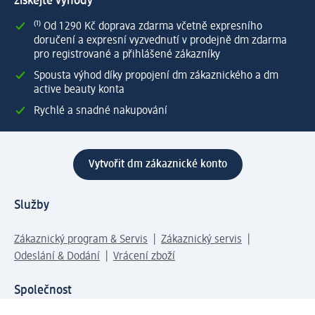
získejte výhody
⁽¹⁾ Od 1 290 Kč doprava zdarma včetně expresního
doručení a expresní vyzvednutí v prodejně dm zdarma
pro registrované a přihlášené zákazníky
Spousta výhod díky propojení dm zákaznického a dm
active beauty konta
Rychlé a snadné nakupování
Vytvořit dm zákaznické konto
Služby
Zákaznický program & Servis
Zákaznický servis
Odeslání & Dodání
Vrácení zboží
Společnost