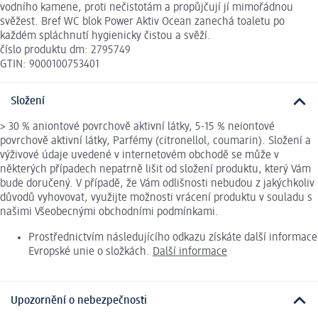
vodního kamene, proti nečistotám a propůjčují jí mimořádnou
svěžest. Bref WC blok Power Aktiv Ocean zanechá toaletu po
každém spláchnutí hygienicky čistou a svěží.
číslo produktu dm: 2795749
GTIN: 9000100753401
Složení
> 30 % aniontové povrchově aktivní látky, 5-15 % neiontové
povrchově aktivní látky, Parfémy (citronellol, coumarin). Složení a
výživové údaje uvedené v internetovém obchodě se může v
některých případech nepatrně lišit od složení produktu, který Vám
bude doručený. V případě, že Vám odlišnosti nebudou z jakýchkoliv
důvodů vyhovovat, využijte možnosti vrácení produktu v souladu s
našimi Všeobecnými obchodními podmínkami.
Prostřednictvím následujícího odkazu získáte další informace
Evropské unie o složkách.
Další informace
Upozornění o nebezpečnosti