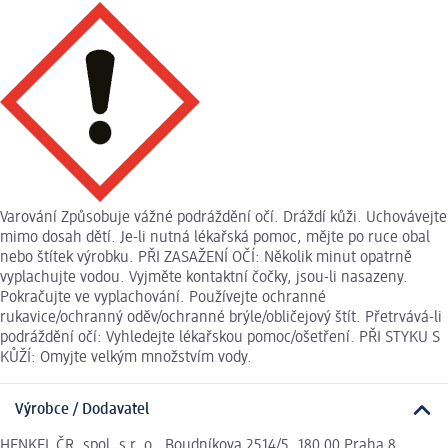
Varování Způsobuje vážné podráždění očí. Dráždí kůži. Uchovávejte
mimo dosah dětí. Je-li nutná lékařská pomoc, mějte po ruce obal
nebo štítek výrobku. PŘI ZASAŽENÍ OČÍ: Několik minut opatrně
vyplachujte vodou. Vyjměte kontaktní čočky, jsou-li nasazeny.
Pokračujte ve vyplachování. Používejte ochranné
rukavice/ochranný oděv/ochranné brýle/obličejový štít. Přetrvává-li
podráždění očí: Vyhledejte lékařskou pomoc/ošetření. PŘI STYKU S
KŮŽÍ: Omyjte velkým množstvím vody.
Výrobce / Dodavatel
HENKEL ČR, spol. s r. o. Boudníkova 2514/5, 180 00 Praha 8