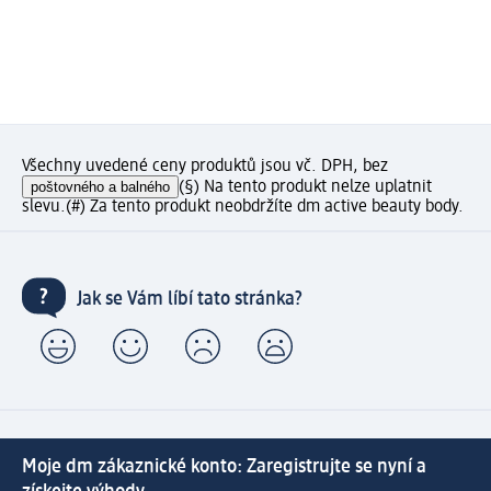
Všechny uvedené ceny produktů jsou vč. DPH, bez
poštovného a balného
(§) Na tento produkt nelze uplatnit
slevu.
(#) Za tento produkt neobdržíte dm active beauty body.
Jak se Vám líbí tato stránka?
Moje dm zákaznické konto: Zaregistrujte se nyní a