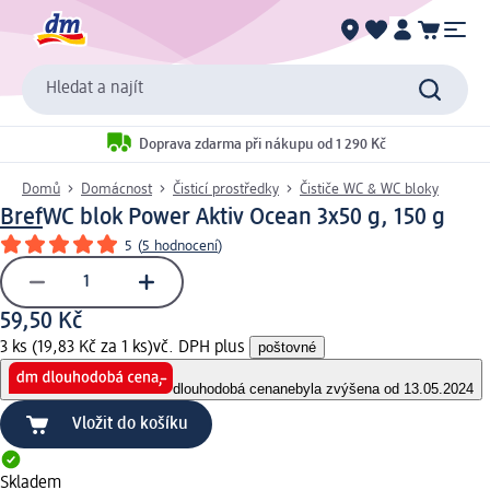
Hledat a najít
Doprava zdarma při nákupu od 1 290 Kč
Domů
Domácnost
Čisticí prostředky
Čističe WC & WC bloky
Bref
WC blok Power Aktiv Ocean 3x50 g, 150 g
5
(
5 hodnocení
)
59,50 Kč
3 ks (19,83 Kč za 1 ks)
vč. DPH plus
poštovné
dlouhodobá cena
nebyla zvýšena od 13.05.2024
Vložit do košíku
Skladem