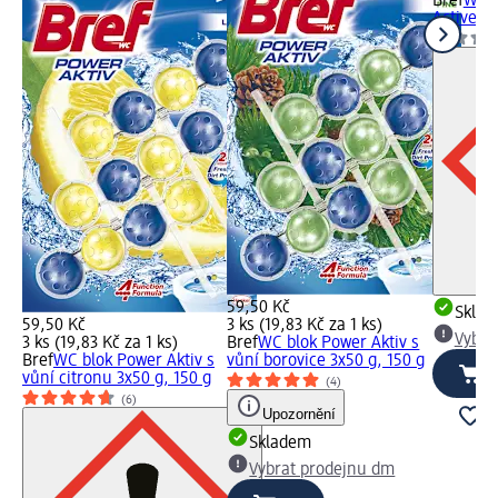
Bref
WC b
Active O
59,50 Kč
Skla
59,50 Kč
3 ks (19,83 Kč za 1 ks)
Vybra
3 ks (19,83 Kč za 1 ks)
Bref
WC blok Power Aktiv s
Bref
WC blok Power Aktiv s
vůní borovice 3x50 g, 150 g
vůní citronu 3x50 g, 150 g
(4)
(6)
Upozornění
Skladem
Vybrat prodejnu dm