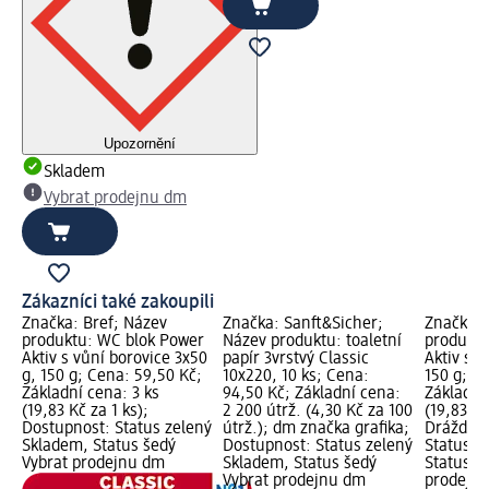
Upozornění
Skladem
Vybrat prodejnu dm
Zákazníci také zakoupili
Značka: Bref; Název
Značka: Sanft&Sicher;
Značka: 
produktu: WC blok Power
Název produktu: toaletní
produktu
Aktiv s vůní borovice 3x50
papír 3vrstvý Classic
Aktiv s v
g, 150 g; Cena: 59,50 Kč;
10x220, 10 ks; Cena:
150 g; C
Základní cena: 3 ks
94,50 Kč; Základní cena:
Základní
(19,83 Kč za 1 ks);
2 200 útrž. (4,30 Kč za 100
(19,83 Kč
Dostupnost: Status zelený
útrž.); dm značka grafika;
Dráždivé
Skladem, Status šedý
Dostupnost: Status zelený
Status z
Vybrat prodejnu dm
Skladem, Status šedý
Status š
Vybrat prodejnu dm
prodejn