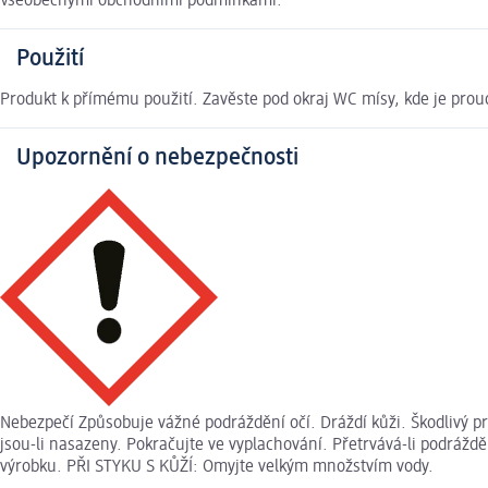
Všeobecnými obchodními podmínkami.
Použití
Produkt k přímému použití. Zavěste pod okraj WC mísy, kde je proud
Upozornění o nebezpečnosti
Nebezpečí Způsobuje vážné podráždění očí. Dráždí kůži. Škodlivý p
jsou-li nasazeny. Pokračujte ve vyplachování. Přetrvává-li podrážd
výrobku. PŘI STYKU S KŮŽÍ: Omyjte velkým množstvím vody.