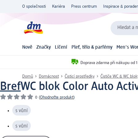
O společnosti
Kariéra
Press centrum
Inspirace & poraden
Hledat a n
Nově
Značky
Líčení
Pleť, tělo & parfémy
Men's Wor
Doprava zdarma při nákupu od 1
Domů
Domácnost
Čisticí prostředky
Čističe WC & WC blok
Bref
WC blok Color Auto Activ
0
(
Ohodnoťte produkt
)
s vůní
s vůní