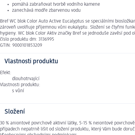
pomáhá zabraňovat tvorbě vodního kamene
zanechává modře zbarvenou vodu
Bref WC blok Color Auto Active Eucalyptus se speciálními biosložk
zároveň uvolňuje příjemnou vůni eukalyptu. Složení se čtyřmi fun
hygieny. WC blok Color Aktiv značky Bref se jednoduše zavěsí pod okr
číslo produktu dm: 3136995
GTIN: 9000101853209
Vlastnosti produktu
Efekt:
dlouhotrvající
Vlastnosti produktu:
s vůní
Složení
30 % aniontové povrchově aktivní látky, 5-15 % neiontové povrchov
případech nepatrně lišit od složení produktu, který Vám bude doruč