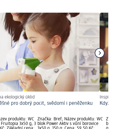
 na ekologický úklid
Inspirovat se
ěšné pro dobrý pocit, svědomí i peněženku
Když se zapoj
ázev produktu: WC
Značka: Bref; Název produktu: WC
Značka: Bre
 Fruitopia 3x50 g, 3
blok Power Aktiv s vůní borovice
blok Power A
Kč; Základní cena:
3x50 g, 150 g; Cena: 59,50 Kč;
g, 150 g; Ce