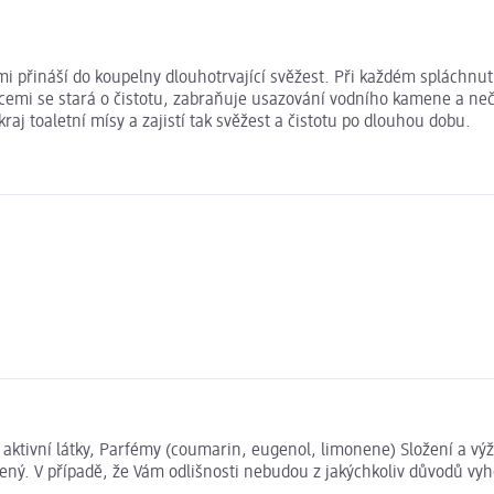
ami přináší do koupelny dlouhotrvající svěžest. Při každém spláchn
kcemi se stará o čistotu, zabraňuje usazování vodního kamene a ne
aj toaletní mísy a zajistí tak svěžest a čistotu po dlouhou dobu.
ě aktivní látky, Parfémy (coumarin, eugenol, limonene) Složení a 
ený. V případě, že Vám odlišnosti nebudou z jakýchkoliv důvodů vyh