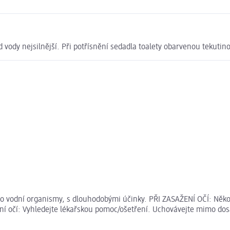
 vody nejsilnější. Při potřísnění sedadla toalety obarvenou tekuti
ro vodní organismy, s dlouhodobými účinky. PŘI ZASAŽENÍ OČÍ: Něko
ění očí: Vyhledejte lékařskou pomoc/ošetření. Uchovávejte mimo dosa