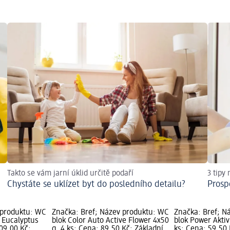
Takto se vám jarní úklid určitě podaří
3 tipy
Chystáte se uklízet byt do posledního detailu?
Prosp
 produktu: WC
Značka: Bref; Název produktu: WC
Značka: Bref; N
v Eucalyptus
blok Color Auto Active Flower 4x50
blok Power Aktiv
109,00 Kč;
g, 4 ks; Cena: 89,50 Kč; Základní
ks; Cena: 59,50 