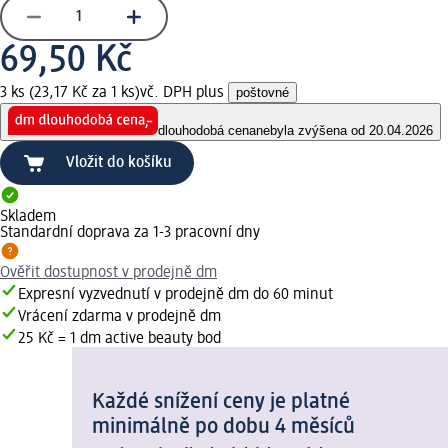
69,50 Kč
3 ks (23,17 Kč za 1 ks)
vč. DPH plus
poštovné
dlouhodobá cena
nebyla zvýšena od 20.04.2026
Vložit do košíku
Skladem
Standardní doprava za 1-3 pracovní dny
Ověřit dostupnost v prodejně dm
Expresní vyzvednutí v prodejně dm do 60 minut
Vrácení zdarma v prodejně dm
25 Kč = 1 dm active beauty bod
Každé snížení ceny je platné
minimálně po dobu 4 měsíců