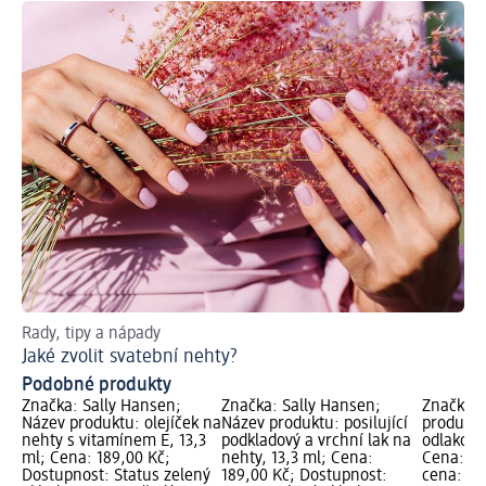
Rady, tipy a nápady
Jaké zvolit svatební nehty?
Podobné produkty
Značka: Sally Hansen;
Značka: Sally Hansen;
Značka: 
Název produktu: olejíček na
Název produktu: posilující
produktu
nehty s vitamínem E, 13,3
podkladový a vrchní lak na
odlakova
ml; Cena: 189,00 Kč;
nehty, 13,3 ml; Cena:
Cena: 39
Dostupnost: Status zelený
189,00 Kč; Dostupnost:
cena: 12