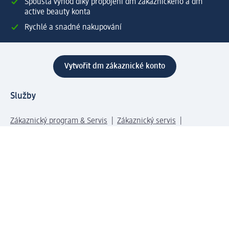
Spousta výhod díky propojení dm zákaznického a dm
active beauty konta
Rychlé a snadné nakupování
Vytvořit dm zákaznické konto
Služby
Zákaznický program & Servis
Zákaznický servis
Odeslání & Dodání
Vrácení zboží
Společnost
O společnosti
Společenská odpovědnost
Kariéra
Press centrum
Svět dm