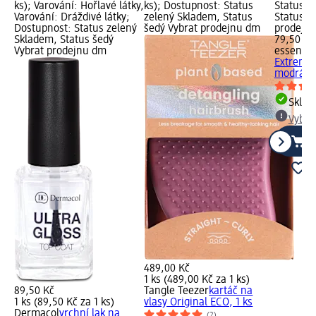
ks); Varování: Hořlavé látky,
ks); Dostupnost: Status
Status z
Varování: Dráždivé látky;
zelený Skladem, Status
Status š
Dostupnost: Status zelený
šedý Vybrat prodejnu dm
prodejn
Skladem, Status šedý
79,50 Kč
Vybrat prodejnu dm
essence
Extreme 
modrá, 1
Skla
Vybra
489,00 Kč
1 ks (489,00 Kč za 1 ks)
89,50 Kč
Tangle Teezer
kartáč na
1 ks (89,50 Kč za 1 ks)
vlasy Original ECO, 1 ks
Dermacol
vrchní lak na
(2)