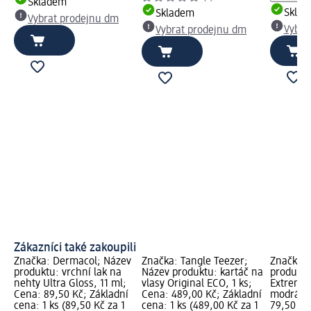
Skladem
Skla
Skladem
Vybrat prodejnu dm
Vybra
Vybrat prodejnu dm
Zákazníci také zakoupili
Značka: Dermacol; Název
Značka: Tangle Teezer;
Značka: 
produktu: vrchní lak na
Název produktu: kartáč na
produktu
nehty Ultra Gloss, 11 ml;
vlasy Original ECO, 1 ks;
Extreme 
Cena: 89,50 Kč; Základní
Cena: 489,00 Kč; Základní
modrá, 1
cena: 1 ks (89,50 Kč za 1
cena: 1 ks (489,00 Kč za 1
79,50 Kč