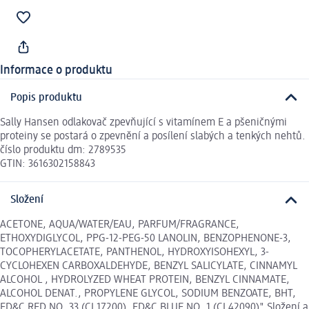
Informace o produktu
Popis produktu
Sally Hansen odlakovač zpevňující s vitamínem E a pšeničnými
proteiny se postará o zpevnění a posílení slabých a tenkých nehtů.
číslo produktu dm: 2789535
GTIN: 3616302158843
Složení
ACETONE, AQUA/WATER/EAU, PARFUM/FRAGRANCE,
ETHOXYDIGLYCOL, PPG-12-PEG-50 LANOLIN, BENZOPHENONE-3,
TOCOPHERYLACETATE, PANTHENOL, HYDROXYISOHEXYL, 3-
CYCLOHEXEN CARBOXALDEHYDE, BENZYL SALICYLATE, CINNAMYL
ALCOHOL , HYDROLYZED WHEAT PROTEIN, BENZYL CINNAMATE,
ALCOHOL DENAT., PROPYLENE GLYCOL, SODIUM BENZOATE, BHT,
FD&C RED NO. 33 (CI 17200), FD&C BLUE NO. 1 (CI 42090)" Složení a