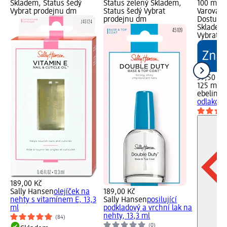
Skladem, Status šedý
Status zelený Skladem,
100 ml);
Vybrat prodejnu dm
Status šedý Vybrat
Varování:
prodejnu dm
Dostupno
Skladem,
Vybrat p
39,50 Kč
125 ml (3
ebelin
be
odlakova
189,00 Kč
Sally Hansen
olejíček na
189,00 Kč
nehty s vitamínem E, 13,3
Sally Hansen
posilující
ml
podkladový a vrchní lak na
nehty, 13,3 ml
(84)
(0)