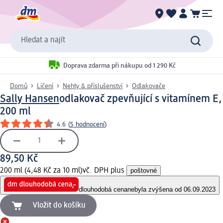
Hledat a najít
Doprava zdarma při nákupu od 1 290 Kč
Domů
Líčení
Nehty & příslušenství
Odlakovače
Sally Hansen
odlakovač zpevňující s vitamínem E,
200 ml
4.6
(
5 hodnocení
)
89,50 Kč
200 ml (4,48 Kč za 10 ml)
vč. DPH plus
poštovné
dlouhodobá cena
nebyla zvýšena od 06.09.2023
Vložit do košíku