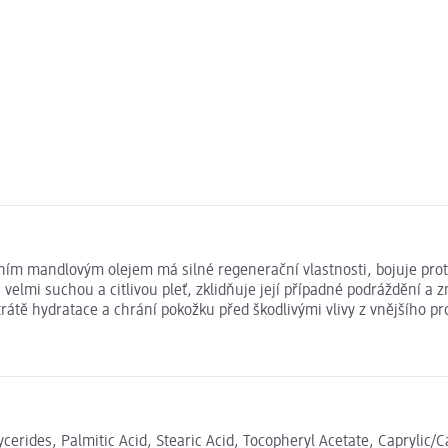
 mandlovým olejem má silné regenerační vlastnosti, bojuje proti 
velmi suchou a citlivou pleť, zklidňuje její případné podráždění a
átě hydratace a chrání pokožku před škodlivými vlivy z vnějšího pro
rides, Palmitic Acid, Stearic Acid, Tocopheryl Acetate, Caprylic/Ca