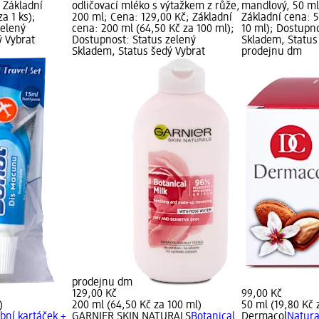
; Základní
odličovací mléko s výtažkem z růže,
mandlový, 50 ml
za 1 ks);
200 ml; Cena: 129,00 Kč; Základní
Základní cena: 5
zelený
cena: 200 ml (64,50 Kč za 100 ml);
10 ml); Dostupno
ý Vybrat
Dostupnost: Status zelený
Skladem, Status
Skladem, Status šedý Vybrat
prodejnu dm
prodejnu dm
129,00 Kč
99,00 Kč
)
200 ml (64,50 Kč za 100 ml)
50 ml (19,80 Kč 
ubní kartáček +
GARNIER SKIN NATURALS
Botanical
Dermacol
Natura