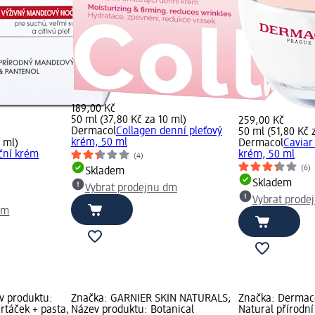
189,00 Kč
50 ml (37,80 Kč za 10 ml)
259,00 Kč
Dermacol
Collagen denní pleťový
50 ml (51,80 Kč 
krém, 50 ml
0 ml)
Dermacol
Caviar
ční krém
krém, 50 ml
(4)
(6)
Skladem
Skladem
Vybrat prodejnu dm
Vybrat prode
dm
v produktu:
Značka: GARNIER SKIN NATURALS;
Značka: Dermaco
artáček + pasta,
Název produktu: Botanical
Natural přírodn