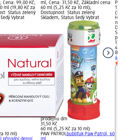
; Cena: 99,00 Kč;
ml; Cena: 31,50 Kč; Základní cena:
Právní kateg
0 ml (19,80 Kč za
60 ml (5,25 Kč za 10 ml);
139,00 Kč; 
st: Status zelený
Dostupnost: Status zelený
(34,75 Kč za
 šedý Vybrat
Skladem, Status šedý Vybrat
Hořlavé látk
nebezpečné 
Dostupnost:
Skladem, St
prodejnu d
139,00 Kč
400 ml (34,
Biolit
Plus s
400 ml
bioci
prodejnu dm
31,50 Kč
60 ml (5,25 Kč za 10 ml)
za 10 ml)
PAW PATROL
bublifuk Paw Patrol, 60
l přírodní denní
ml