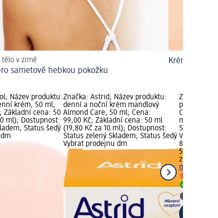
 tělo v zimě
Krémy na ak
pro sametově hebkou pokožku
l; Název produktu:
Značka: Astrid; Název produktu:
Značka: zia
enní krém, 50 ml;
denní a noční krém mandlový
pleťový kré
; Základní cena: 50
Almond Care, 50 ml; Cena:
Cena: 89,50
10 ml); Dostupnost:
99,00 Kč; Základní cena: 50 ml
ml (17,90 Kč
kladem, Status šedý
(19,80 Kč za 10 ml); Dostupnost:
Status zele
u dm
Status zelený Skladem, Status šedý
Vybrat pro
Vybrat prodejnu dm
89,50 Kč
50 ml (17,90
ziaja
pleťový
ml
Skladem
Vybrat p