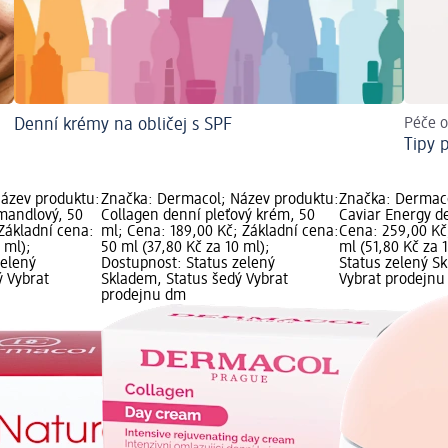
Denní krémy na obličej s SPF
Péče o
Tipy 
ázev produktu:
Značka: Dermacol; Název produktu:
Značka: Dermaco
mandlový, 50
Collagen denní pleťový krém, 50
Caviar Energy d
Základní cena:
ml; Cena: 189,00 Kč; Základní cena:
Cena: 259,00 Kč
 ml);
50 ml (37,80 Kč za 10 ml);
ml (51,80 Kč za 
zelený
Dostupnost: Status zelený
Status zelený S
ý Vybrat
Skladem, Status šedý Vybrat
Vybrat prodejn
prodejnu dm