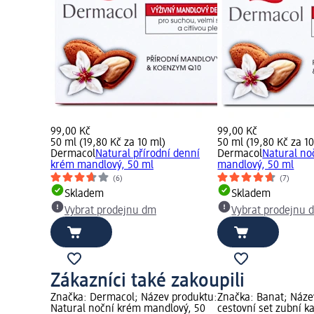
99,00 Kč
99,00 Kč
50 ml (19,80 Kč za 10 ml)
50 ml (19,80 Kč za 1
Dermacol
Natural přírodní denní
Dermacol
Natural no
krém mandlový, 50 ml
mandlový, 50 ml
(6)
(7)
Skladem
Skladem
Vybrat prodejnu dm
Vybrat prodejnu 
Zákazníci také zakoupili
Značka: Dermacol; Název produktu:
Značka: Banat; Náze
Natural noční krém mandlový, 50
cestovní set zubní k