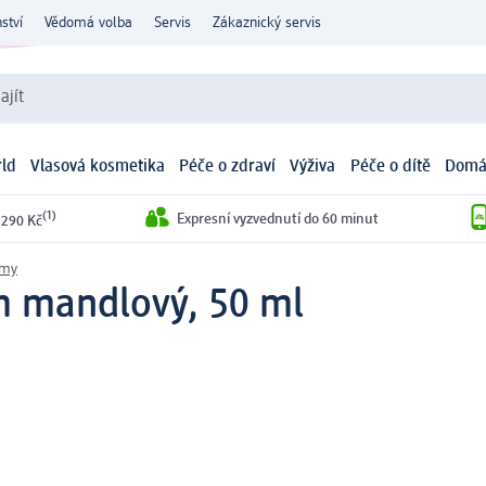
ství
Vědomá volba
Servis
Zákaznický servis
ajít
ld
Vlasová kosmetika
Péče o zdraví
Výživa
Péče o dítě
Domá
(1)
Expresní vyzvednutí do 60 minut
 290 Kč
émy
m mandlový, 50 ml