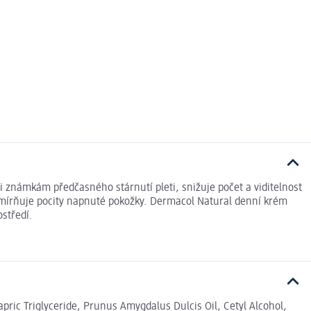
známkám předčasného stárnutí pleti, snižuje počet a viditelnost
 zmírňuje pocity napnuté pokožky. Dermacol Natural denní krém
středí.
pric Triglyceride, Prunus Amygdalus Dulcis Oil, Cetyl Alcohol,