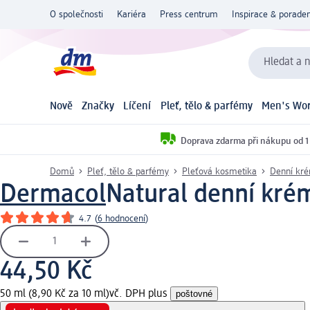
O společnosti
Kariéra
Press centrum
Inspirace & poraden
Hledat a n
Nově
Značky
Líčení
Pleť, tělo & parfémy
Men's Wor
Doprava zdarma při nákupu od 1
Domů
Pleť, tělo & parfémy
Pleťová kosmetika
Denní kr
Dermacol
Natural denní kré
4.7
(
6 hodnocení
)
44,50 Kč
50 ml (8,90 Kč za 10 ml)
vč. DPH plus
poštovné