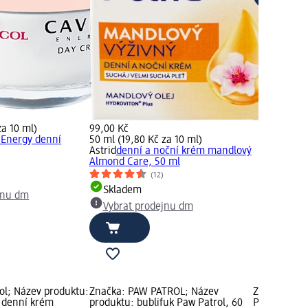
za 10 ml)
99,00 Kč
 Energy denní
50 ml (19,80 Kč za 10 ml)
Astrid
denní a noční krém mandlový
Almond Care, 50 ml
(12)
Skladem
jnu dm
Vybrat prodejnu dm
l; Název produktu:
Značka: PAW PATROL; Název
Značka: Bio
í denní krém
produktu: bublifuk Paw Patrol, 60
Plus sprej 