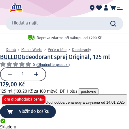
Hledat a najít
Doprava zdarma při nákupu od 1 290 Kč
Domů
Men's World
Péče o tělo
Deodoranty
BULLDOG
deodorant sprej Original, 125 ml
0
(
Ohodnoťte produkt
)
129,00 Kč
125 ml (103,20 Kč za 100 ml)
vč. DPH plus
poštovné
dlouhodobá cena
nebyla zvýšena od 14.01.2025
Vložit do košíku
Skladem