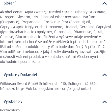
Složení
Alcohol denat. Aqua (Water), Triethyl citrate. Diheptyl succinate,
Nitrogen, Glycerin, PPG-3 benzyl ether myristate, Parfum
(Fragrance), Propanediol, Cocos nucifera (Coconut) oil,
Caprylic/capric triglyceride, Limonene, Linalool, Geraniol, Capryloyl
glycerin/sebacic acid copolymer, Citronellol, Rhamnose, Citral,
Glucose, Glucuronic acid. Složení a výživové údaje uvedené v
internetovém obchodě se může v některých případech nepatrně
lišit od složení produktu, který Vám bude doručený. V případě, že
Vám odlišnosti nebudou z jakýchkoliv důvodů vyhovovat, využijte
možnosti vrácení produktu v souladu s našimi Všeobecnými
obchodními podmínkami.
Výrobce / Dodavatel
Wilkinson Sword GmbH Schützenstr. 110, Solingen, 42 659,
Německo https://uk.bulldogskincare.com/pages/contact
Vyrobeno v
Portugalsko