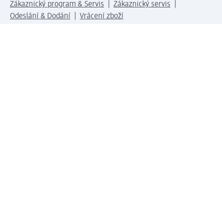
Zákaznický program & Servis
Zákaznický servis
Odeslání & Dodání
Vrácení zboží
Společnost
O společnosti
Společenská odpovědnost
Kariéra
Press centrum
Svět dm
Platební možnosti