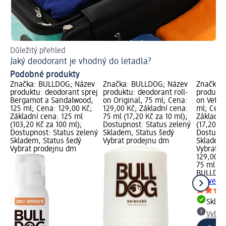
Důležitý přehled
Ins
Jaký deodorant je vhodný do letadla?
Co
Podobné produkty
Značka: BULLDOG; Název
Značka: BULLDOG; Název
Značka:
produktu: deodorant sprej
produktu: deodorant roll-
produktu
Bergamot a Sandalwood,
on Original, 75 ml; Cena:
on Vetiv
125 ml; Cena: 129,00 Kč;
129,00 Kč; Základní cena:
ml; Cena
Základní cena: 125 ml
75 ml (17,20 Kč za 10 ml);
Základní
(103,20 Kč za 100 ml);
Dostupnost: Status zelený
(17,20 Kč
Dostupnost: Status zelený
Skladem, Status šedý
Dostupno
Skladem, Status šedý
Vybrat prodejnu dm
Skladem,
Vybrat prodejnu dm
Vybrat p
129,00 K
75 ml (17
BULLDO
Vetiver 
Skla
Vybra