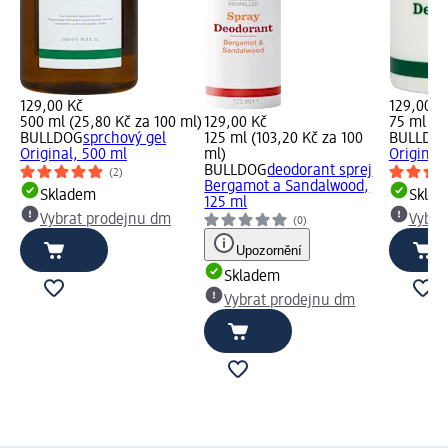
129,00 Kč
129,00 K
500 ml (25,80 Kč za 100 ml)
129,00 Kč
75 ml (17
BULLDOG
sprchový gel
125 ml (103,20 Kč za 100
BULLDO
Original, 500 ml
ml)
Original
BULLDOG
deodorant sprej
(2)
Bergamot a Sandalwood,
Skladem
Skla
125 ml
Vybrat prodejnu dm
Vybra
(0)
Upozornění
Skladem
Vybrat prodejnu dm