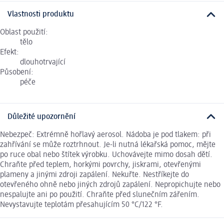
Vlastnosti produktu
Oblast použití:
tělo
Efekt:
dlouhotrvající
Působení:
péče
Důležité upozornění
Nebezpeč: Extrémně hořlavý aerosol. Nádoba je pod tlakem: při
zahřívání se může roztrhnout. Je-li nutná lékařská pomoc, mějte
po ruce obal nebo štítek výrobku. Uchovávejte mimo dosah dětí.
Chraňte před teplem, horkými povrchy, jiskrami, otevřenými
plameny a jinými zdroji zapálení. Nekuřte. Nestříkejte do
otevřeného ohně nebo jiných zdrojů zapálení. Nepropichujte nebo
nespalujte ani po použití. Chraňte před slunečním zářením.
Nevystavujte teplotám přesahujícím 50 °C/122 °F.