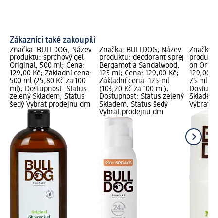
Zákazníci také zakoupili
Značka: BULLDOG; Název
Značka: BULLDOG; Název
Značka:
produktu: sprchový gel
produktu: deodorant sprej
produktu
Original, 500 ml; Cena:
Bergamot a Sandalwood,
on Origi
129,00 Kč; Základní cena:
125 ml; Cena: 129,00 Kč;
129,00 K
500 ml (25,80 Kč za 100
Základní cena: 125 ml
75 ml (17
ml); Dostupnost: Status
(103,20 Kč za 100 ml);
Dostupno
zelený Skladem, Status
Dostupnost: Status zelený
Skladem,
šedý Vybrat prodejnu dm
Skladem, Status šedý
Vybrat p
Vybrat prodejnu dm