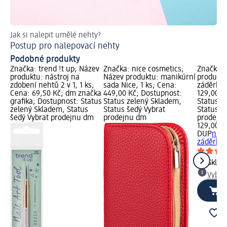
Jak si nalepit umělé nehty?
El
Postup pro nalepovací nehty
Če
Podobné produkty
Značka: trend !t up; Název
Značka: nice cosmetics;
Značka:
produktu: nástroj na
Název produktu: manikúrní
produktu
zdobení nehtů 2 v 1, 1 ks;
sada Nice, 1 ks; Cena:
záděrkov
Cena: 69,50 Kč; dm značka
449,00 Kč; Dostupnost:
129,00 K
grafika; Dostupnost: Status
Status zelený Skladem,
Status z
zelený Skladem, Status
Status šedý Vybrat
Status š
šedý Vybrat prodejnu dm
prodejnu dm
prodejn
129,00 K
DUP
nůžk
záděrkov
Skla
Vybra