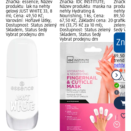
Značka: essence; Název
Značka: IDC INSTITUTE;
Značka: 
produktu: lak na nehty
Název produktu: maska na
produktu
gelový JUST WHITE 33, 8
nehty Hydrating &
nehty v 
ml; Cena: 49,50 Kč;
Nourishing, 1 ks; Cena:
89,50 Kč
Varování: Hořlavé látky;
67,50 Kč; Základní cena: 20
grafika;
Dostupnost: Status zelený
ml (33,75 Kč za 10 ml);
zelený S
Skladem, Status šedý
Dostupnost: Status zelený
šedý Vyb
Vybrat prodejnu dm
Skladem, Status šedý
Vybrat prodejnu dm
89,50 Kč
trend !t 
nehty v 
Upoz
Skla
Vybra