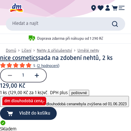
Hledat a najít
Doprava zdarma při nákupu od 1 290 Kč
Domů
Líčení
Nehty & příslušenství
Umělé nehty
nice cosmetics
sada na zdobení nehtů, 2 ks
5
(
2 hodnocení
)
129,00 Kč
1 ks (129,00 Kč za 1 ks)
vč. DPH plus
poštovné
dlouhodobá cena
nebyla zvýšena od 01.06.2023
Vložit do košíku
Skladem