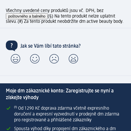
Všechny uvedené ceny produktů jsou vč. DPH, bez
poštovného a balného
(§) Na tento produkt nelze uplatnit
slevu.
(#) Za tento produkt neobdržíte dm active beauty body.
Jak se Vám líbí tato stránka?
Moje dm zákaznické konto: Zaregistrujte se nyní a
získejte výhody
⁽¹⁾ Od 1 290 Kč doprava zdarma včetně expresního
doručení a expresní vyzvednutí v prodejně dm zdarma
pro registrované a přihlášené zákazníky
Spousta výhod díky propojení dm zákaznického a dm