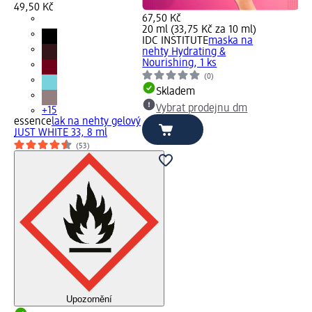
49,50 Kč
67,50 Kč
20 ml (33,75 Kč za 10 ml)
IDC INSTITUTE
maska na
nehty Hydrating &
Nourishing, 1 ks
(0)
Skladem
Vybrat prodejnu dm
+15
essence
lak na nehty gelový
JUST WHITE 33, 8 ml
(53)
Upozornění