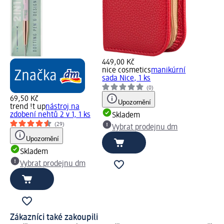
449,00 Kč
nice cosmetics
manikúrní
sada Nice, 1 ks
(0)
69,50 Kč
Upozornění
trend !t up
nástroj na
zdobení nehtů 2 v 1, 1 ks
Skladem
(29)
Vybrat prodejnu dm
Upozornění
Skladem
Vybrat prodejnu dm
Zákazníci také zakoupili