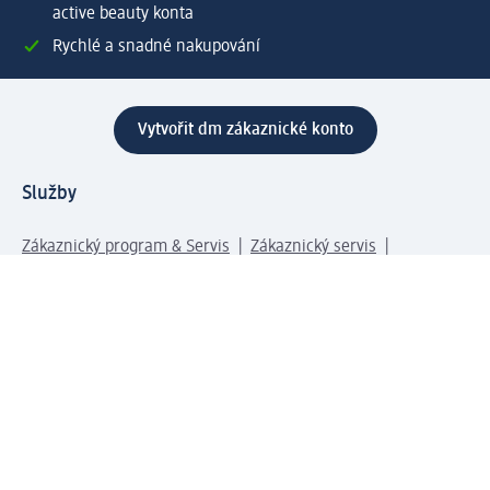
active beauty konta
Rychlé a snadné nakupování
Vytvořit dm zákaznické konto
Služby
Zákaznický program & Servis
Zákaznický servis
Odeslání & Dodání
Vrácení zboží
Společnost
O společnosti
Společenská odpovědnost
Kariéra
Press centrum
Svět dm