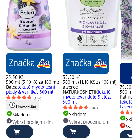
25,50 Kč
55,50 Kč
500 ml (5,10 Kč za 100 ml)
500 ml (11,10 Kč za 100 ml)
Balea
tekuté mýdlo lesní
alverde
79,50 Kč
plody & vanilka, 500 ml
NATURKOSMETIK
tekuté
500 ml (
mýdlo levandule & sléz,
Palmoliv
(126)
500 ml
tekuté m
Upozornění
Lavender
(102)
Skladem
Skladem
Skla
Vybrat prodejnu dm
Vybrat prodejnu dm
Všech