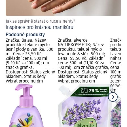
Jak se správně starat o ruce a nehty?
Ja
Inspirace pro krásnou manikúru
Re
Podobné produkty
Značka: Balea; Název
Značka: alverde
Značka: 
produktu: tekuté mýdlo
NATURKOSMETIK; Název
produktu
lesní plody & vanilka, 500
produktu: tekuté mýdlo
tekuté m
ml; Cena: 25,50 Kč;
levandule & sléz, 500 ml;
Lavende
Základní cena: 500 ml
Cena: 55,50 Kč; Základní
náhradní
(5,10 Kč za 100 ml); dm
cena: 500 ml (11,10 Kč za
Cena: 79
značka grafika;
100 ml); dm značka grafika;
cena: 50
Dostupnost: Status zelený
Dostupnost: Status zelený
100 ml);
Skladem, Status šedý
Skladem, Status šedý
grafika;
Vybrat prodejnu dm
Vybrat prodejnu dm
zelený S
červený 
dm