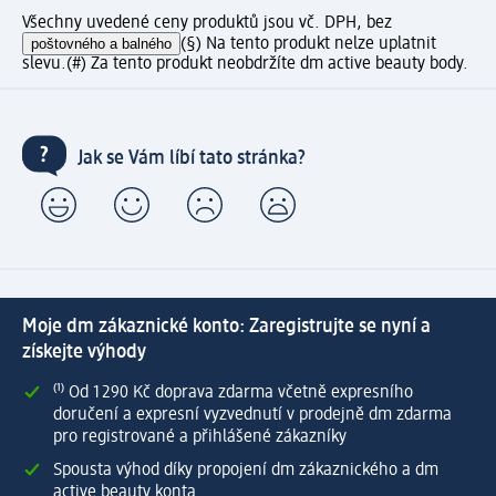
Všechny uvedené ceny produktů jsou vč. DPH, bez
poštovného a balného
(§) Na tento produkt nelze uplatnit
slevu.
(#) Za tento produkt neobdržíte dm active beauty body.
Jak se Vám líbí tato stránka?
Moje dm zákaznické konto: Zaregistrujte se nyní a
získejte výhody
⁽¹⁾ Od 1 290 Kč doprava zdarma včetně expresního
doručení a expresní vyzvednutí v prodejně dm zdarma
pro registrované a přihlášené zákazníky
Spousta výhod díky propojení dm zákaznického a dm
active beauty konta