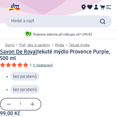
Hledat a najít
Doprava zdarma při nákupu od 1 290 Kč
Domů
Pleť, tělo & parfémy
Mýdla
Tekutá mýdla
Savon De Royal
tekuté mýdlo Provence Purple,
500 ml
5
(
1 hodnocení
)
bez parabenů
bez parabenů
99,00 Kč