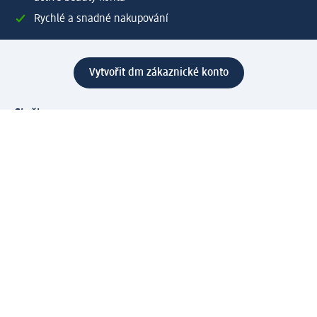
Rychlé a snadné nakupování
Vytvořit dm zákaznické konto
Služby
Zákaznický program & Servis
Zákaznický servis
Odeslání & Dodání
Vrácení zboží
Společnost
O společnosti
Společenská odpovědnost
Kariéra
Press centrum
Svět dm