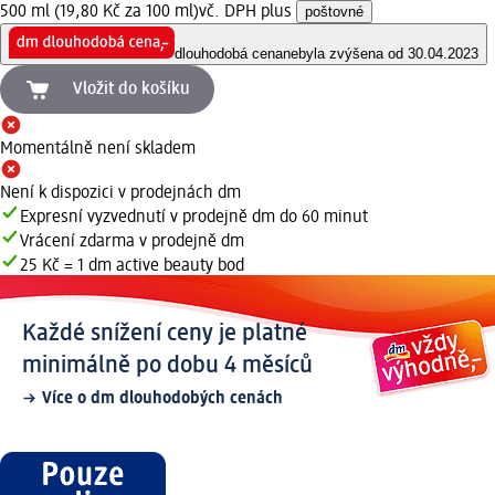
500 ml (19,80 Kč za 100 ml)
vč. DPH plus
poštovné
dlouhodobá cena
nebyla zvýšena od 30.04.2023
Vložit do košíku
Momentálně není skladem
Není k dispozici v prodejnách dm
Expresní vyzvednutí v prodejně dm do 60 minut
Vrácení zdarma v prodejně dm
25 Kč = 1 dm active beauty bod
Každé snížení ceny je platné
minimálně po dobu 4 měsíců
Více o dm dlouhodobých cenách