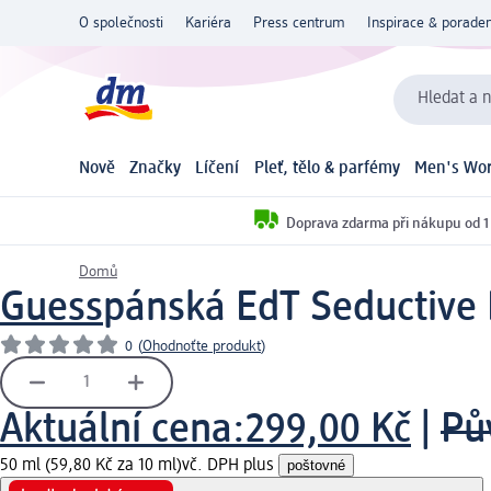
O společnosti
Kariéra
Press centrum
Inspirace & poraden
Hledat a n
Nově
Značky
Líčení
Pleť, tělo & parfémy
Men's Wor
Doprava zdarma při nákupu od 1
Domů
Guess
pánská EdT Seductive
0
(
Ohodnoťte produkt
)
Aktuální cena:
299,00 Kč
|
Pů
50 ml (59,80 Kč za 10 ml)
vč. DPH plus
poštovné