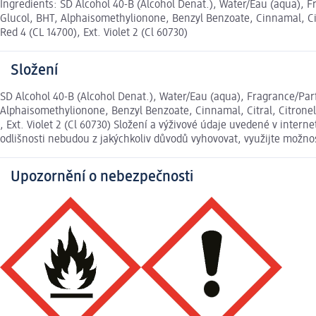
Ingredients: SD Alcohol 40-B (Alcohol Denat.), Water/Eau (aqua),
Glucol, BHT, Alphaisomethylionone, Benzyl Benzoate, Cinnamal, Citra
Red 4 (CL 14700), Ext. Violet 2 (Cl 60730)
Složení
SD Alcohol 40-B (Alcohol Denat.), Water/Eau (aqua), Fragrance/Pa
Alphaisomethylionone, Benzyl Benzoate, Cinnamal, Citral, Citronello
, Ext. Violet 2 (Cl 60730) Složení a výživové údaje uvedené v inte
odlišnosti nebudou z jakýchkoliv důvodů vyhovovat, využijte možn
Upozornění o nebezpečnosti