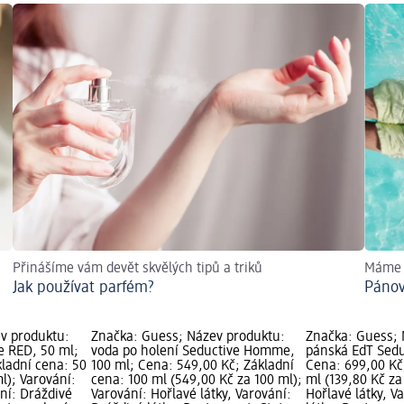
Přinášíme vám devět skvělých tipů a triků
Máme p
Jak používat parfém?
Pánov
v produktu:
Značka: Guess; Název produktu:
Značka: Guess; 
e RED, 50 ml;
voda po holení Seductive Homme,
pánská EdT Sedu
kladní cena: 50
100 ml; Cena: 549,00 Kč; Základní
Cena: 699,00 Kč
l); Varování:
cena: 100 ml (549,00 Kč za 100 ml);
ml (139,80 Kč za
ání: Dráždivé
Varování: Hořlavé látky, Varování:
Hořlavé látky, V