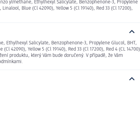
enzo ylmethane, Ethylhexyl Salicylate, Benzophenone-3, Propylene
inalool, Blue (Cl 42090), Yellow 5 (Cl 19140), Red 33 (Cl 17200),
, Ethylhexyl Salicylate, Benzophenone-3, Propylene Glucol, BHT,
(Cl 42090), Yellow 5 (Cl 19140), Red 33 (Cl 17200), Red 4 (CL 14700)
ložení produktu, který Vám bude doručený. V případě, že Vám
podmínkami.