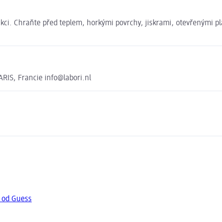
akci. Chraňte před teplem, horkými povrchy, jiskrami, otevřenými pl
S, Francie info@labori.nl
y od Guess