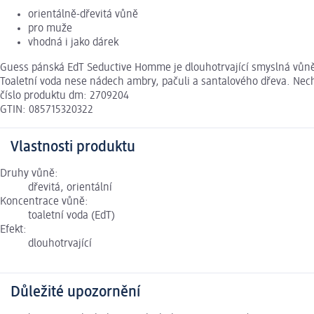
orientálně-dřevitá vůně
pro muže
vhodná i jako dárek
Guess pánská EdT Seductive Homme je dlouhotrvající smyslná vůně 
Toaletní voda nese nádech ambry, pačuli a santalového dřeva. Nech
číslo produktu dm: 2709204
GTIN: 085715320322
Vlastnosti produktu
Druhy vůně:
dřevitá, orientální
Koncentrace vůně:
toaletní voda (EdT)
Efekt:
dlouhotrvající
Důležité upozornění