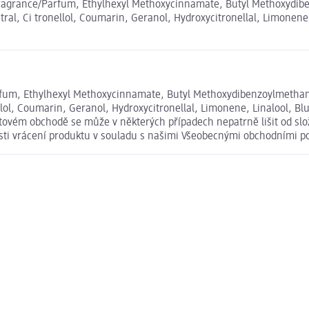
 Fragrance/Parfum, Ethylhexyl Methoxycinnamate, Butyl Methoxydib
l, Ci tronellol, Coumarin, Geranol, Hydroxycitronellal, Limonene, L
rfum, Ethylhexyl Methoxycinnamate, Butyl Methoxydibenzoylmethane
l, Coumarin, Geranol, Hydroxycitronellal, Limonene, Linalool, Blue 
rnetovém obchodě se může v některých případech nepatrně lišit od s
osti vrácení produktu v souladu s našimi Všeobecnými obchodními 