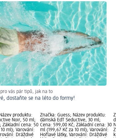
ro vás pár tipů, jak na to
é, dostaňte se na léto do formy!
Název produktu:
Značka: Guess; Název produktu:
Značka: Gue
ctive Noir, 50 ml;
dámská EdT Seductive, 30 ml;
dárková sa
; Základní cena: 50
Cena: 599,00 Kč; Základní cena: 30
Noir, 1 ks; 
 10 ml); Varování:
ml (199,67 Kč za 10 ml); Varování:
Základní cen
arování: Dráždivé
Hořlavé látky, Varování: Dráždivé
ks); Varován