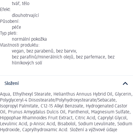
tvář, tělo
Efekt:
dlouhotrvající
Působení:
péče
Typ pleti:
normální pokožka
Vlastnosti produktu:
vegan, bez parabenů, bez barviv,
bez parafínů/minerálních olejů, bez parfemace, bez
hliníkových solí
Složení
Aqua, Ethylhexyl Stearate, Helianthus Annuus Hybrid Oil, Glycerin,
Polyglyceryl-4 Diisostearate/Polyhydroxystearate/Sebacate,
Isopropyl Palmitate, C12-15 Alkyl Benzoate, Hydrogenated Castor
Oil, Prunus Amygdalus Dulcis Oil, Panthenol, Magnesium Sulfate,
Hippophae Rhamnoides Fruit Extract, Citric Acid, Caprylyl Glycol,
Levulinic Acid, p-Anisic Acid, Bisabolol, Sodium Levulinate, Sodium
Hydroxide, Caprylhydroxamic Acid. Složení a výživové údaje