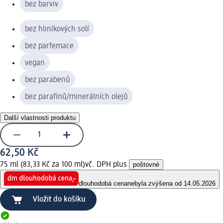
bez barviv
bez hliníkových solí
bez parfemace
vegan
bez parabenů
bez parafínů/minerálních olejů
Další vlastnosti produktu
62,50 Kč
75 ml (83,33 Kč za 100 ml)
vč. DPH plus
poštovné
dlouhodobá cena
nebyla zvýšena od 14.05.2026
Vložit do košíku