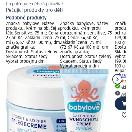
Co potřebuje dětská pokožka?
Ná
Pečující produkty pro děti
Co
Podobné produkty
Značka: babylove; Název
Značka: babylove; Název
Značka:
produktu: krém na obličej a
produktu: krém proti
produktu
tělo Sensitive, 75 ml; Cena:
opruzeninám sensitive, 75
ochranná
27,50 Kč; Základní cena: 75
ml; Cena: 54,50 Kč;
199,00 K
ml (36,67 Kč za 100 ml); dm
Základní cena: 75 ml
100 g (19
značka grafika;
(72,67 Kč za 100 ml); dm
Dostupno
Dostupnost: Status zelený
značka grafika;
Skladem,
Skladem, Status šedý
Dostupnost: Status zelený
Vybrat p
Vybrat prodejnu dm
Skladem, Status šedý
199,00 K
Vybrat prodejnu dm
100 g (19
Bepanth
ochranná
Skla
Vybra