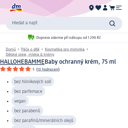
Hledat a najít
Doprava zdarma při nákupu od 1 290 Kč
Domů
Péče o dítě
Kosmetika pro miminka
Dětské oleje, mléka & krémy
HALLOHEBAMME
Baby ochranný krém, 75 ml
5
(
10 hodnocení
)
bez hliníkových solí
bez parfemace
vegan
bez parabenů
bez parafínů/minerálních olejů