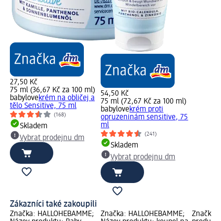
27,50 Kč
75 ml (36,67 Kč za 100 ml)
54,50 Kč
babylove
krém na obličej a
75 ml (72,67 Kč za 100 ml)
tělo Sensitive, 75 ml
babylove
krém proti
(168)
opruzeninám sensitive, 75
ml
Skladem
(241)
Vybrat prodejnu dm
Skladem
Vybrat prodejnu dm
Zákazníci také zakoupili
Značka: HALLOHEBAMME;
Značka: HALLOHEBAMME;
Značka: 