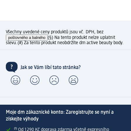
Všechny uvedené ceny produktů jsou vč. DPH, bez
poštovného a balného
(§) Na tento produkt nelze uplatnit
slevu.
(#) Za tento produkt neobdržíte dm active beauty body.
Jak se Vám líbí tato stránka?
Moje dm zákaznické konto: Zaregistrujte se nyní a
získejte výhody
⁽¹⁾ Od 1 290 Kč doprava zdarma včetně expresního