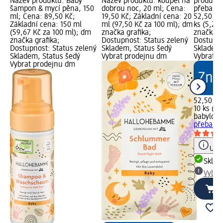
Název produktu: Baby
Název produktu: koupel na
produktu
šampon & mycí pěna, 150
dobrou noc, 20 ml; Cena:
přebalov
ml; Cena: 89,50 Kč;
19,50 Kč; Základní cena: 20
52,50 Kč
Základní cena: 150 ml
ml (97,50 Kč za 100 ml); dm
ks (5,25 
(59,67 Kč za 100 ml); dm
značka grafika;
značka g
značka grafika;
Dostupnost: Status zelený
Dostupno
Dostupnost: Status zelený
Skladem, Status šedý
Skladem,
Skladem, Status šedý
Vybrat prodejnu dm
Vybrat p
Vybrat prodejnu dm
52,50 Kč
10 ks (5,
babylove
přebalov
Upoz
Skla
Vybra