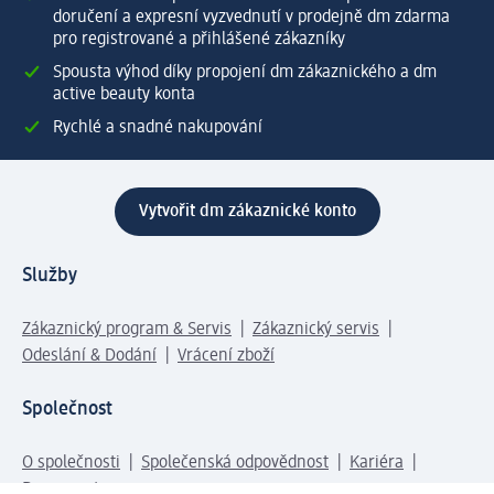
doručení a expresní vyzvednutí v prodejně dm zdarma
pro registrované a přihlášené zákazníky
Spousta výhod díky propojení dm zákaznického a dm
active beauty konta
Rychlé a snadné nakupování
Vytvořit dm zákaznické konto
Služby
Zákaznický program & Servis
Zákaznický servis
Odeslání & Dodání
Vrácení zboží
Společnost
O společnosti
Společenská odpovědnost
Kariéra
Press centrum