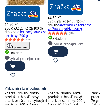
44,50 Kč
250 g (17,80 Kč za 100 g)
64,50 Kč
dmBio
celozrnný knäckebrot
200 g (32,25 Kč za 100 g)
ze žita a špaldy, 250 g
dmBio
bio křupavý snack se
(120)
semínky, 200 g
Skladem
(105)
Vybrat prodejnu dm
Upozornění
Skladem
Vybrat prodejnu dm
Zákazníci také zakoupili
Značka: dmBio; Název
Značka: dmBio; Název
Značka: 
produktu: bio křupavý
produktu: bio křupavý
produktu
snack se sýrem a dýňovými
snack se semínky, 200 g;
70 g; Ce
semínky, 200 g; Cena:
Cena: 64,50 Kč; Základní
Základní