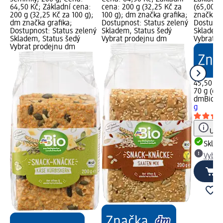
64,50 Kč; Základní cena:
cena: 200 g (32,25 Kč za
(65,00 K
200 g (32,25 Kč za 100 g);
100 g); dm značka grafika;
značka g
dm značka grafika;
Dostupnost: Status zelený
Dostupno
Dostupnost: Status zelený
Skladem, Status šedý
Skladem,
Skladem, Status šedý
Vybrat prodejnu dm
Vybrat p
Vybrat prodejnu dm
45,50 Kč
70 g (65,
dmBio
bi
g
Upoz
Skla
Vybra