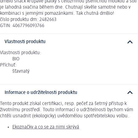
dmBio snack křupavé plátky s celozrnnou pšeničnou moukou a solí
je lahodná svačina během dne. Chutnají skvěle samotné nebo v
kombinaci s jemnými pomazánkami. Tak chutná dmBio!
číslo produktu dm: 2482663
GTIN: 4067796093766
Vlastnosti produktu
Vlastnosti produktu:
BIO
Příchuť:
šťavnatý
Informace o udržitelnosti produktu
Tento produkt získal certifikaci, resp. pečeť za šetrný přístup k
životnímu prostředí. Touto informací o udržitelnosti bychom vám
chtěli usnadnit (ekologicky) uvědomělou spotřebitelskou volbu.
Ekoznačky a co se za nimi skrývá