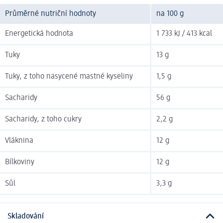
Průměrné nutriční hodnoty
na 100 g
Energetická hodnota
1 733 kJ / 413 kcal
Tuky
13 g
Tuky, z toho nasycené mastné kyseliny
1,5 g
Sacharidy
56 g
Sacharidy, z toho cukry
2,2 g
Vláknina
12 g
Bílkoviny
12 g
Sůl
3,3 g
Skladování