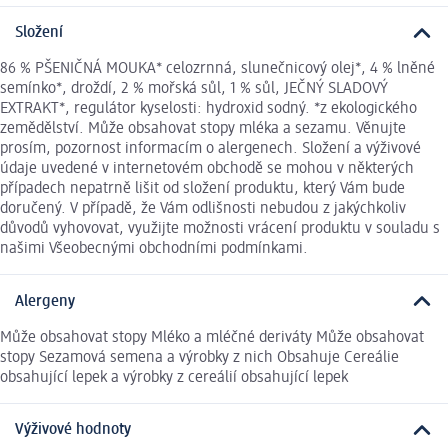
Složení
86 % PŠENIČNÁ MOUKA* celozrnná, slunečnicový olej*, 4 % lněné
semínko*, droždí, 2 % mořská sůl, 1 % sůl, JEČNÝ SLADOVÝ
EXTRAKT*, regulátor kyselosti: hydroxid sodný. *z ekologického
zemědělství. Může obsahovat stopy mléka a sezamu. Věnujte
prosím, pozornost informacím o alergenech. Složení a výživové
údaje uvedené v internetovém obchodě se mohou v některých
případech nepatrně lišit od složení produktu, který Vám bude
doručený. V případě, že Vám odlišnosti nebudou z jakýchkoliv
důvodů vyhovovat, využijte možnosti vrácení produktu v souladu s
našimi Všeobecnými obchodními podmínkami.
Alergeny
Může obsahovat stopy Mléko a mléčné deriváty Může obsahovat
stopy Sezamová semena a výrobky z nich Obsahuje Cereálie
obsahující lepek a výrobky z cereálií obsahující lepek
Výživové hodnoty