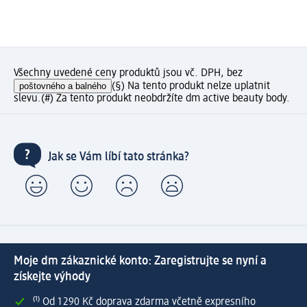
Všechny uvedené ceny produktů jsou vč. DPH, bez
poštovného a balného
(§) Na tento produkt nelze uplatnit
slevu.
(#) Za tento produkt neobdržíte dm active beauty body.
Jak se Vám líbí tato stránka?
Moje dm zákaznické konto: Zaregistrujte se nyní a
získejte výhody
⁽¹⁾ Od 1 290 Kč doprava zdarma včetně expresního