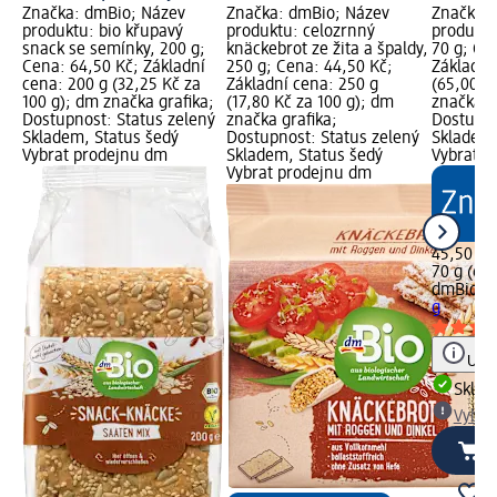
Značka: dmBio; Název
Značka: dmBio; Název
Značka: 
produktu: bio křupavý
produktu: celozrnný
produktu
snack se semínky, 200 g;
knäckebrot ze žita a špaldy,
70 g; Ce
Cena: 64,50 Kč; Základní
250 g; Cena: 44,50 Kč;
Základní
cena: 200 g (32,25 Kč za
Základní cena: 250 g
(65,00 K
100 g); dm značka grafika;
(17,80 Kč za 100 g); dm
značka g
Dostupnost: Status zelený
značka grafika;
Dostupno
Skladem, Status šedý
Dostupnost: Status zelený
Skladem,
Vybrat prodejnu dm
Skladem, Status šedý
Vybrat p
Vybrat prodejnu dm
45,50 Kč
70 g (65,
dmBio
bi
g
Upoz
Skla
Vybra