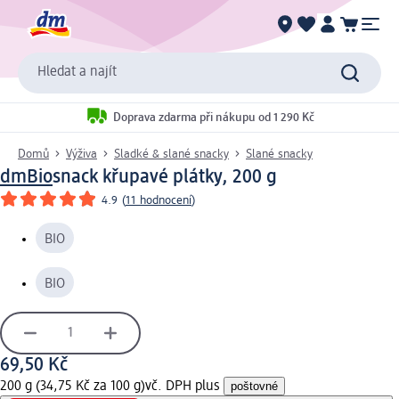
Hledat a najít
Doprava zdarma při nákupu od 1 290 Kč
Domů
Výživa
Sladké & slané snacky
Slané snacky
dmBio
snack křupavé plátky, 200 g
4.9
(
11 hodnocení
)
BIO
BIO
69,50 Kč
200 g (34,75 Kč za 100 g)
vč. DPH plus
poštovné