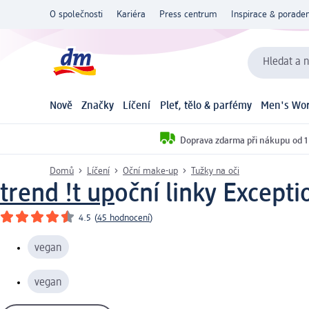
O společnosti
Kariéra
Press centrum
Inspirace & poraden
Hledat a n
Nově
Značky
Líčení
Pleť, tělo & parfémy
Men's Wor
Doprava zdarma při nákupu od 1
Domů
Líčení
Oční make-up
Tužky na oči
trend !t up
oční linky Excepti
4.5
(
45 hodnocení
)
vegan
vegan