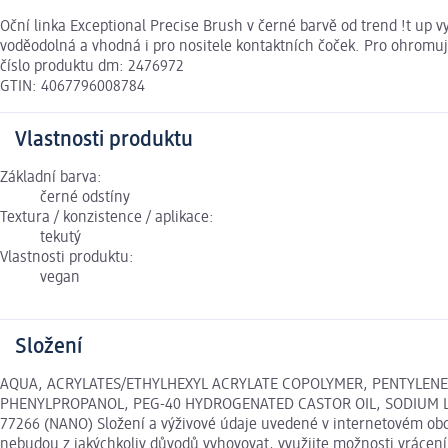
Oční linka Exceptional Precise Brush v černé barvě od trend !t up v
voděodolná a vhodná i pro nositele kontaktních čoček. Pro ohromují
číslo produktu dm: 2476972
GTIN: 4067796008784
Vlastnosti produktu
Základní barva:
černé odstíny
Textura / konzistence / aplikace:
tekutý
Vlastnosti produktu:
vegan
Složení
AQUA, ACRYLATES/ETHYLHEXYL ACRYLATE COPOLYMER, PENTYLENE
PHENYLPROPANOL, PEG-40 HYDROGENATED CASTOR OIL, SODIUM LA
77266 (NANO) Složení a výživové údaje uvedené v internetovém obch
nebudou z jakýchkoliv důvodů vyhovovat, využijte možnosti vráce