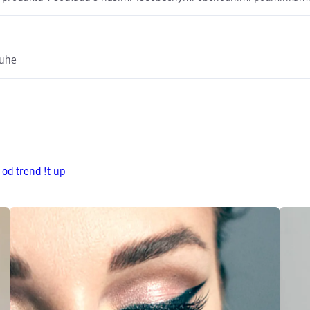
ruhe
 od trend !t up