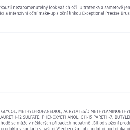
ykouzlí nezapomenutelný look vašich očí. Ultratenká a sametově jemná
cí a intenzivní oční make-up s oční linkou Exceptional Precise Brus
 GLYCOL, METHYLPROPANEDIOL, ACRYLATES/DIMETHYLAMINOETHYL
URETH-12 SULFATE, PHENOXYETHANOL, C11-15 PARETH-7, BUTYLE
odě se může v některých případech nepatrně lišit od složení produ
ní produktu v souladu s našimi Všeobecnými obchodními podmínkami