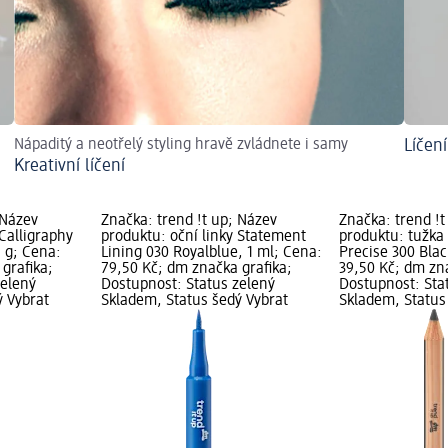
Nápaditý a neotřelý styling hravě zvládnete i samy
Líčen
Kreativní líčení
 Název
Značka: trend !t up; Název
Značka: trend !t
 Calligraphy
produktu: oční linky Statement
produktu: tužka 
2 g; Cena:
Lining 030 Royalblue, 1 ml; Cena:
Precise 300 Blac
grafika;
79,50 Kč; dm značka grafika;
39,50 Kč; dm zna
zelený
Dostupnost: Status zelený
Dostupnost: Sta
ý Vybrat
Skladem, Status šedý Vybrat
Skladem, Status