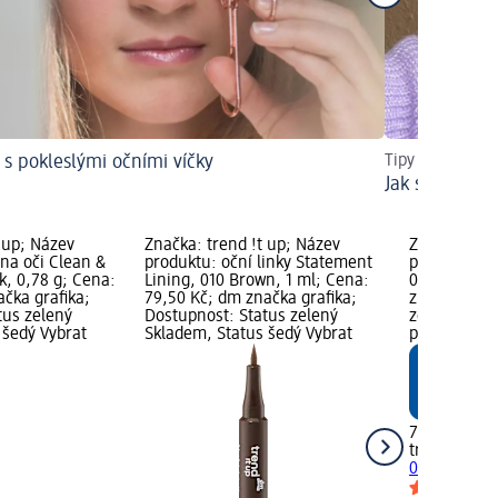
í s pokleslými očními víčky
Tipy na přírodní
Jak si nalíčit
 up; Název
Značka: trend !t up; Název
Značka: tre
na oči Clean &
produktu: oční linky Statement
produktu: o
k, 0,78 g; Cena:
Lining, 010 Brown, 1 ml; Cena:
010, 1,2 ml
čka grafika;
79,50 Kč; dm značka grafika;
značka graf
tus zelený
Dostupnost: Status zelený
zelený Skla
 šedý Vybrat
Skladem, Status šedý Vybrat
prodejnu d
79,50 Kč
trend !t up
o
010, 1,2 ml