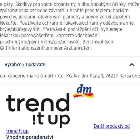
a páry. Škodlivý pro vodní organismy, s dlouhodobými účinky. Může
způsobit ospalost nebo závratě. Chraňte před teplem, horkými
povrchy, jiskrami, otevřenými plameny a jinými zdroji zapálení.
Nekuřte. Používejte ochranné rukavice/ochranný oděv/ochranné
brýle/obličejový štít. Přetrvává-li podráždění očí: Vyhledejte
lékařskou pomoc/ošetření. Zamezte vdechování
prachu/dýmu/plynu/mlhy/par/aerosolů. Bei Unwohlsein
Giftinformationszentrum oder Arzt anrufen.
Výrobce / Dodavatel
dm-drogerie markt GmbH + Co. KG Am dm-Platz 1, 76227 Karlsruhe
Další produkty od
trend !t up
Vhodné poradenství