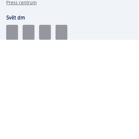
Press centrum
Svět dm
Platební možnosti
Spojte se s dm