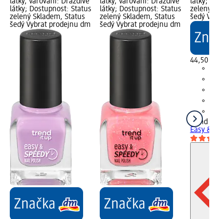
látky, Varování: Dráždivé
látky, Varování: Dráždivé
látky; D
látky; Dostupnost: Status
látky; Dostupnost: Status
zelený S
zelený Skladem, Status
zelený Skladem, Status
šedý Vyb
šedý Vybrat prodejnu dm
šedý Vybrat prodejnu dm
44,50 Kč
trend !t 
Easy & S