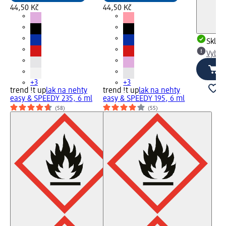
44,50 Kč
44,50 Kč
Skla
Vybra
+3
+3
trend !t up
lak na nehty
trend !t up
lak na nehty
easy & SPEEDY 235, 6 ml
easy & SPEEDY 195, 6 ml
(58)
(55)