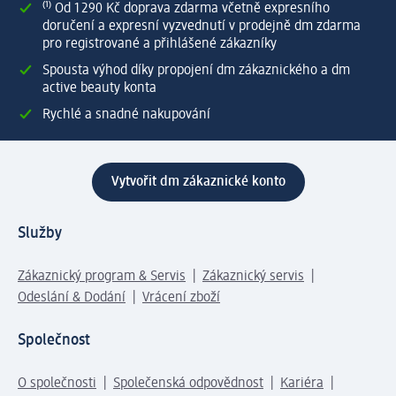
⁽¹⁾ Od 1 290 Kč doprava zdarma včetně expresního
doručení a expresní vyzvednutí v prodejně dm zdarma
pro registrované a přihlášené zákazníky
Spousta výhod díky propojení dm zákaznického a dm
active beauty konta
Rychlé a snadné nakupování
Vytvořit dm zákaznické konto
Služby
Zákaznický program & Servis
Zákaznický servis
Odeslání & Dodání
Vrácení zboží
Společnost
O společnosti
Společenská odpovědnost
Kariéra