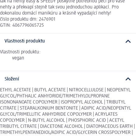
lak na nehty easy & SPEEDY poskytne potřebnou péči pro vaše
nehty a překvapí stejně tak svou jednoduchou aplikací. Pro
dokonalou domácí manikúru a krásně vypadající nehty!
číslo produktu dm: 2476901
GTIN: 4067796065725
Vlastnosti produktu
Vlastnosti produktu:
vegan
Složení
ETHYL ACETATE | BUTYL ACETATE | NITROCELLULOSE | NEOPENTYL
GLYCOL/PHTHALIC ANHYDRIDE/TRIMETHYLOLPROPANE
ISONONANOATE COPOLYMER | ISOPROPYL ALCOHOL | TRIBUTYL
CITRATE | STEARALKONIUM BENTONITE | ADIPIC ACID/NEOPENTYL
GLYCOL/TRIMELLITIC ANHYDRIDE COPOLYMER | ACRYLATES
COPOLYMER | N-BUTYL ALCOHOL | PHOSPHORIC ACID | ACETYL
TRIBUTYL CITRATE | DIACETONE ALCOHOL | DIATOMACEOUS EARTH |
TRIMETHYLPENTANEDIOL/ADIPIC ACID/GLYCERIN CROSSPOLYMER |