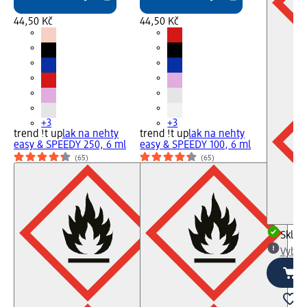
44,50 Kč
44,50 Kč
+3
+3
trend !t up
lak na nehty
trend !t up
lak na nehty
easy & SPEEDY 250, 6 ml
easy & SPEEDY 100, 6 ml
(65)
(65)
Skla
Vybra