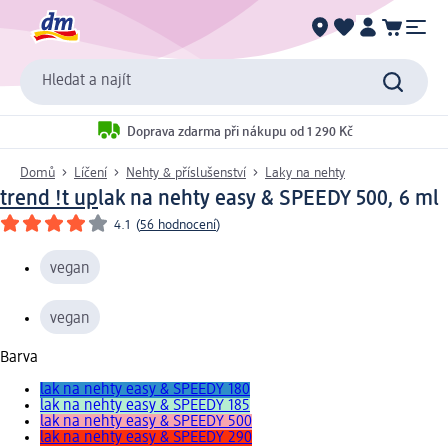
Hledat a najít
Doprava zdarma při nákupu od 1 290 Kč
Domů
Líčení
Nehty & příslušenství
Laky na nehty
trend !t up
lak na nehty easy & SPEEDY 500, 6 ml
4.1
(
56 hodnocení
)
vegan
vegan
Barva
lak na nehty easy & SPEEDY 180
lak na nehty easy & SPEEDY 185
lak na nehty easy & SPEEDY 500
lak na nehty easy & SPEEDY 290