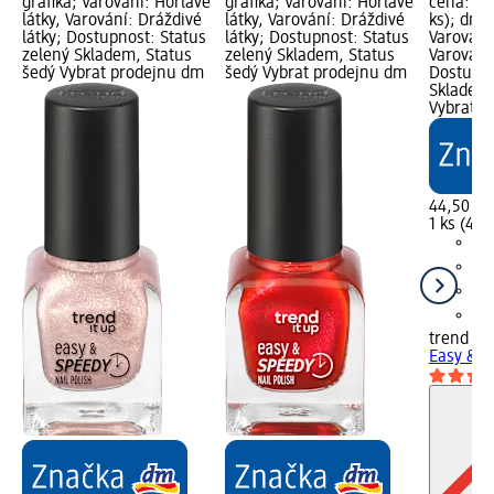
grafika; Varování: Hořlavé
grafika; Varování: Hořlavé
cena: 1 k
látky, Varování: Dráždivé
látky, Varování: Dráždivé
ks); dm 
látky; Dostupnost: Status
látky; Dostupnost: Status
Varování:
zelený Skladem, Status
zelený Skladem, Status
Varování:
šedý Vybrat prodejnu dm
šedý Vybrat prodejnu dm
Dostupno
Skladem,
Vybrat p
44,50 Kč
1 ks (44,
trend !t 
Easy & S