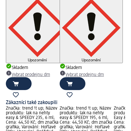
Upozornění
Upozornění
Skladem
Skladem
Vybrat prodejnu dm
Vybrat prodejnu dm
Zákazníci také zakoupili
Značka: trend !t up; Název
Značka: trend !t up; Název
Značka: 
produktu: lak na nehty
produktu: lak na nehty
produktu
easy & SPEEDY 235, 6 ml;
easy & SPEEDY 195, 6 ml;
Easy & S
Cena: 44,50 Kč; dm značka
Cena: 44,50 Kč; dm značka
Cena: 44
grafika; Varování: Hořlavé
grafika; Varování: Hořlavé
grafika; 