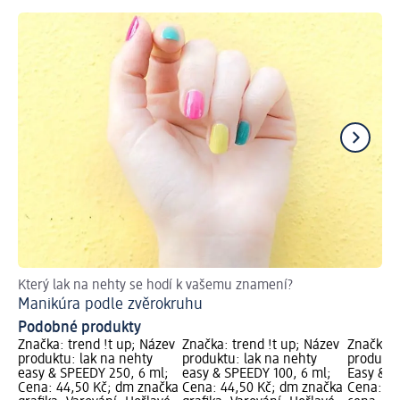
Který lak na nehty se hodí k vašemu znamení?
Dě
Manikúra podle zvěrokruhu
Podobné produkty
Značka: trend !t up; Název
Značka: trend !t up; Název
Značka: 
produktu: lak na nehty
produktu: lak na nehty
produktu
easy & SPEEDY 250, 6 ml;
easy & SPEEDY 100, 6 ml;
Easy & S
Cena: 44,50 Kč; dm značka
Cena: 44,50 Kč; dm značka
Cena: 44