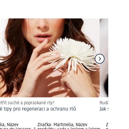
etřit suché a popraskané rty?
Rudá jako symb
é tipy pro regeneraci a ochranu rtů
Jak si nalíčit
lia; Název
Značka: Martinelia; Název
Značka: HiP