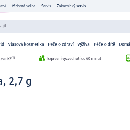
ství
Vědomá volba
Servis
Zákaznický servis
ajít
ld
Vlasová kosmetika
Péče o zdraví
Výživa
Péče o dítě
Domá
(1)
Expresní vyzvednutí do 60 minut
 290 Kč
a, 2,7 g