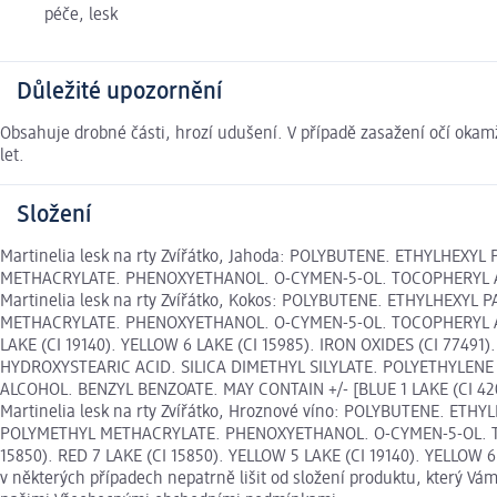
péče, lesk
Důležité upozornění
Obsahuje drobné části, hrozí udušení. V případě zasažení očí okamž
let.
Složení
Martinelia lesk na rty Zvířátko, Jahoda: POLYBUTENE. ETHYLHEX
METHACRYLATE. PHENOXYETHANOL. O-CYMEN-5-OL. TOCOPHERYL ACETAT
Martinelia lesk na rty Zvířátko, Kokos: POLYBUTENE. ETHYLHEXY
METHACRYLATE. PHENOXYETHANOL. O-CYMEN-5-OL. TOCOPHERYL ACETA
LAKE (CI 19140). YELLOW 6 LAKE (CI 15985). IRON OXIDES (CI 77491
HYDROXYSTEARIC ACID. SILICA DIMETHYL SILYLATE. POLYETHYLE
ALCOHOL. BENZYL BENZOATE. MAY CONTAIN +/- [BLUE 1 LAKE (CI 42090
Martinelia lesk na rty Zvířátko, Hroznové víno: POLYBUTENE. E
POLYMETHYL METHACRYLATE. PHENOXYETHANOL. O-CYMEN-5-OL. TOC
15850). RED 7 LAKE (CI 15850). YELLOW 5 LAKE (CI 19140). YELLOW 6
v některých případech nepatrně lišit od složení produktu, který Vá