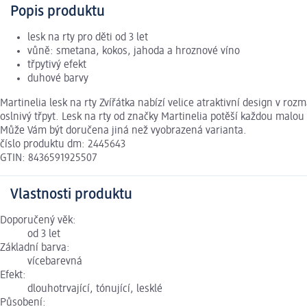
Popis produktu
lesk na rty pro děti od 3 let
vůně: smetana, kokos, jahoda a hroznové víno
třpytivý efekt
duhové barvy
Martinelia lesk na rty Zvířátka nabízí velice atraktivní design v r
oslnivý třpyt. Lesk na rty od značky Martinelia potěší každou malou
Může Vám být doručena jiná než vyobrazená varianta.
číslo produktu dm: 2445643
GTIN: 8436591925507
Vlastnosti produktu
Doporučený věk:
od 3 let
Základní barva:
vícebarevná
Efekt:
dlouhotrvající, tónující, lesklé
Působení: