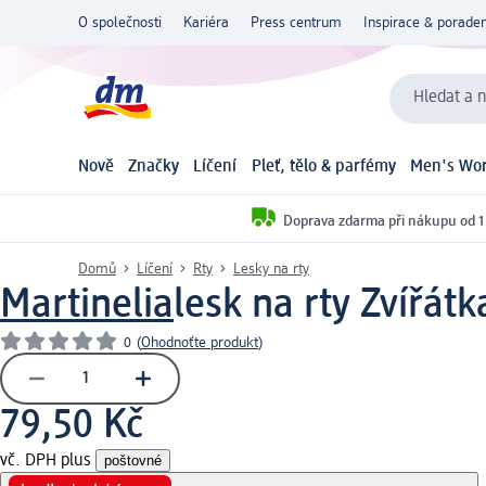
O společnosti
Kariéra
Press centrum
Inspirace & poraden
Hledat a n
Nově
Značky
Líčení
Pleť, tělo & parfémy
Men's Wor
Doprava zdarma při nákupu od 1
Domů
Líčení
Rty
Lesky na rty
Martinelia
lesk na rty Zvířátk
0
(
Ohodnoťte produkt
)
79,50 Kč
vč. DPH plus
poštovné