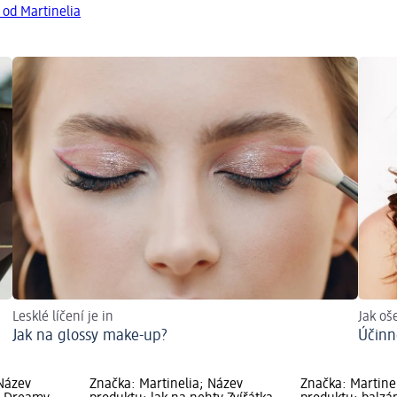
 od Martinelia
Lesklé líčení je in
Jak oš
Jak na glossy make-up?
Účinn
 Název
Značka: Martinelia; Název
Značka: Martine