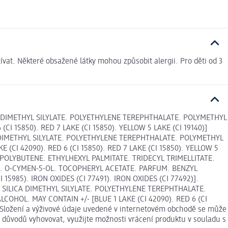
vat. Některé obsažené látky mohou způsobit alergii. Pro děti od 3
ICA DIMETHYL SILYLATE. POLYETHYLENE TEREPHTHALATE. POLYMETHYL
15850). RED 7 LAKE (CI 15850). YELLOW 5 LAKE (CI 19140)]
CA DIMETHYL SILYLATE. POLYETHYLENE TEREPHTHALATE. POLYMETHYL
 42090). RED 6 (CI 15850). RED 7 LAKE (CI 15850). YELLOW 5
ana: POLYBUTENE. ETHYLHEXYL PALMITATE. TRIDECYL TRIMELLITATE.
. O-CYMEN-5-OL. TOCOPHERYL ACETATE. PARFUM. BENZYL
 15985). IRON OXIDES (CI 77491). IRON OXIDES (CI 77492)].
D. SILICA DIMETHYL SILYLATE. POLYETHYLENE TEREPHTHALATE.
OL. MAY CONTAIN +/- [BLUE 1 LAKE (CI 42090). RED 6 (CI
. Složení a výživové údaje uvedené v internetovém obchodě se může
v důvodů vyhovovat, využijte možnosti vrácení produktu v souladu s