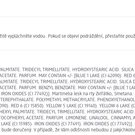
itě vypláchněte vodou. Pokud se objeví podráždění, přestaňte použí
YL PALMITATE. TRIDECYL TRIMELLITATE. HYDROXYSTEARIC ACID. SIL
E. PARFUM. MAY CONTAIN +/- [BLUE 1 LAKE (CI 42090). RED 6 (CI 
L PALMITATE. TRIDECYL TRIMELLITATE. HYDROXYSTEARIC ACID. SILI
TE. PARFUM. BENZYL BENZOATE. MAY CONTAIN +/- [BLUE 1 LAKE (CI
). IRON OXIDES (CI 77492)]. Martinelia lesk na rty Zvířátko, Smet
NE TEREPHTHALATE. POLYMETHYL METHACRYLATE. PHENOXYETHANOL
). RED 6 (CI 15850). YELLOW 5 LAKE (CI 19140). YELLOW 6 LAKE (CI
THYLHEXYL PALMITATE. TRIDECYL TRIMELLITATE. HYDROXYSTEARIC ACI
OPHERYL ACETATE. PARFUM. LIMONENE. LINALOOL. CINNAMYL ALCOH
 LAKE (CI 15985). IRON OXIDES (CI 77491). IRON OXIDES (CI 77492)]
m bude doručený. V případě, že Vám odlišnosti nebudou z jakýchkoli