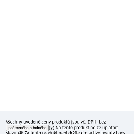
Všechny uvedené ceny produktů jsou vč. DPH, bez
poštovného a balného
(§) Na tento produkt nelze uplatnit
slevu.
(#) Za tento produkt neobdržíte dm active beauty body.