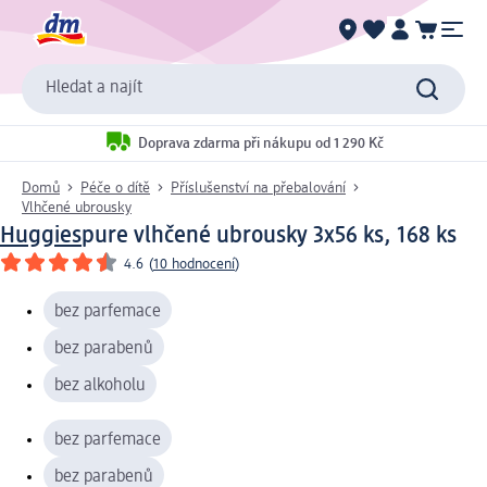
Hledat a najít
Doprava zdarma při nákupu od 1 290 Kč
Domů
Péče o dítě
Příslušenství na přebalování
Vlhčené ubrousky
Huggies
pure vlhčené ubrousky 3x56 ks, 168 ks
4.6
(
10 hodnocení
)
bez parfemace
bez parabenů
bez alkoholu
bez parfemace
bez parabenů