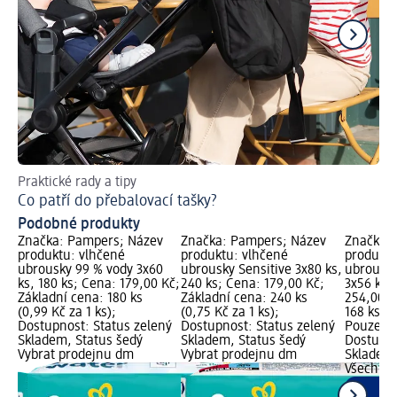
Praktické rady a tipy
Už
Co patří do přebalovací tašky?
Ja
Podobné produkty
Značka: Pampers; Název
Značka: Pampers; Název
Značka: 
produktu: vlhčené
produktu: vlhčené
produktu
ubrousky 99 % vody 3x60
ubrousky Sensitive 3x80 ks,
ubrousky
ks, 180 ks; Cena: 179,00 Kč;
240 ks; Cena: 179,00 Kč;
3x56 ks,
Základní cena: 180 ks
Základní cena: 240 ks
254,00 K
(0,99 Kč za 1 ks);
(0,75 Kč za 1 ks);
168 ks (1
Dostupnost: Status zelený
Dostupnost: Status zelený
Pouze on
Skladem, Status šedý
Skladem, Status šedý
Dostupno
Vybrat prodejnu dm
Vybrat prodejnu dm
Skladem,
Všechny