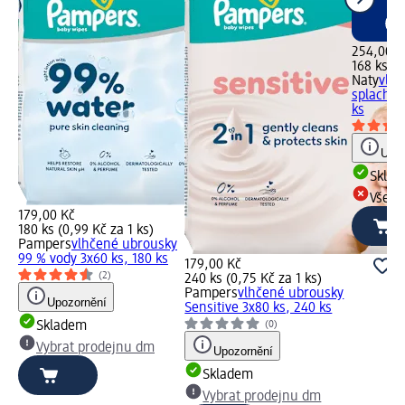
254,00 K
168 ks (1
Naty
vlhč
splachov
ks
Upoz
Skla
Všech
179,00 Kč
180 ks (0,99 Kč za 1 ks)
Pampers
vlhčené ubrousky
99 % vody 3x60 ks, 180 ks
179,00 Kč
(2)
240 ks (0,75 Kč za 1 ks)
Pampers
vlhčené ubrousky
Upozornění
Sensitive 3x80 ks, 240 ks
Skladem
(0)
Vybrat prodejnu dm
Upozornění
Skladem
Vybrat prodejnu dm