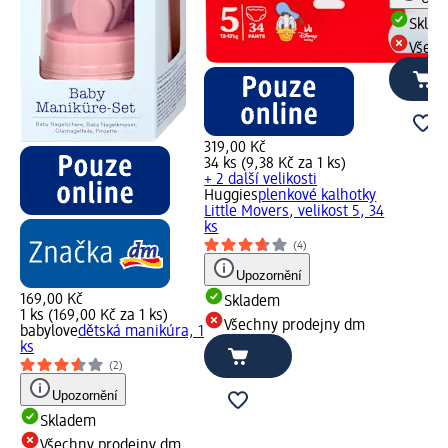
Skla
Všech
319,00 Kč
34 ks (9,38 Kč za 1 ks)
+ 2 další velikosti
Huggies
plenkové kalhotky
Little Movers, velikost 5, 34
ks
(4)
Upozornění
169,00 Kč
Skladem
1 ks (169,00 Kč za 1 ks)
Všechny prodejny dm
babylove
dětská manikúra, 1
ks
(2)
Upozornění
Skladem
Všechny prodejny dm