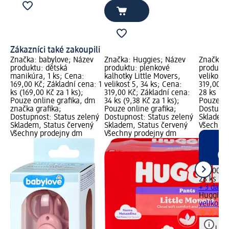
Zákazníci také zakoupili
Značka: babylove; Název
Značka: Huggies; Název
Značka: 
produktu: dětská
produktu: plenkové
produktu
manikúra, 1 ks; Cena:
kalhotky Little Movers,
velikost 
169,00 Kč; Základní cena: 1
velikost 5, 34 ks; Cena:
319,00 K
ks (169,00 Kč za 1 ks);
319,00 Kč; Základní cena:
28 ks (11
Pouze online grafika, dm
34 ks (9,38 Kč za 1 ks);
Pouze on
značka grafika;
Pouze online grafika;
Dostupno
Dostupnost: Status zelený
Dostupnost: Status zelený
Skladem,
Skladem, Status červený
Skladem, Status červený
Všechny
Všechny prodejny dm
Všechny prodejny dm
319,00 K
28 ks (11
+ 3 další 
Huggies
velikost 
Upoz