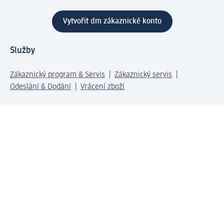
Vytvořit dm zákaznické konto
Služby
Zákaznický program & Servis
Zákaznický servis
Odeslání & Dodání
Vrácení zboží
Společnost
O společnosti
Společenská odpovědnost
Kariéra
Press centrum
Svět dm