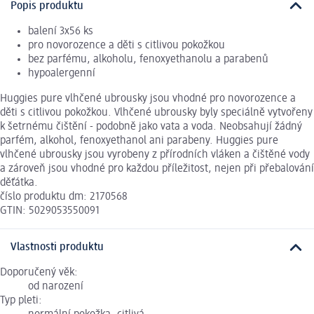
Popis produktu
balení 3x56 ks
pro novorozence a děti s citlivou pokožkou
bez parfému, alkoholu, fenoxyethanolu a parabenů
hypoalergenní
Huggies pure vlhčené ubrousky jsou vhodné pro novorozence a
děti s citlivou pokožkou. Vlhčené ubrousky byly speciálně vytvořeny
k šetrnému čištění - podobně jako vata a voda. Neobsahují žádný
parfém, alkohol, fenoxyethanol ani parabeny. Huggies pure
vlhčené ubrousky jsou vyrobeny z přírodních vláken a čištěné vody
a zároveň jsou vhodné pro každou příležitost, nejen při přebalování
děťátka.
číslo produktu dm: 2170568
GTIN: 5029053550091
Vlastnosti produktu
Doporučený věk:
od narození
Typ pleti: