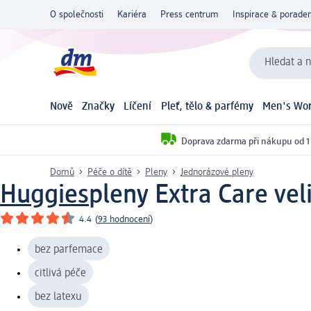
O společnosti
Kariéra
Press centrum
Inspirace & poraden
Hledat a n
Nově
Značky
Líčení
Pleť, tělo & parfémy
Men's Wor
Doprava zdarma při nákupu od 1
Domů
Péče o dítě
Pleny
Jednorázové pleny
Huggies
pleny Extra Care veli
4.4
(
93 hodnocení
)
bez parfemace
citlivá péče
bez latexu