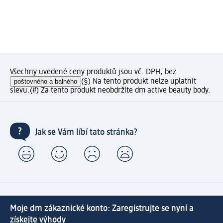
Všechny uvedené ceny produktů jsou vč. DPH, bez
poštovného a balného
(§) Na tento produkt nelze uplatnit
slevu.
(#) Za tento produkt neobdržíte dm active beauty body.
Jak se Vám líbí tato stránka?
Moje dm zákaznické konto: Zaregistrujte se nyní a
získejte výhody