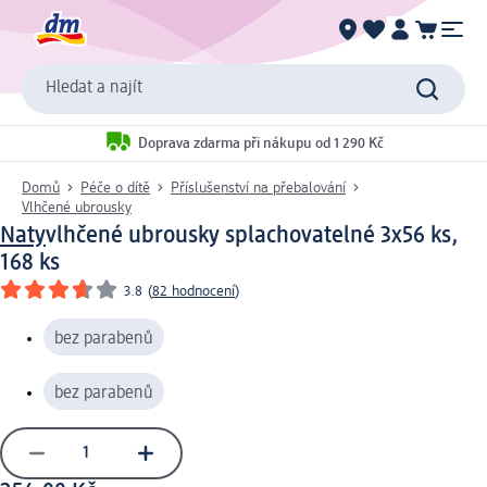
Hledat a najít
Doprava zdarma při nákupu od 1 290 Kč
Domů
Péče o dítě
Příslušenství na přebalování
Vlhčené ubrousky
Naty
vlhčené ubrousky splachovatelné 3x56 ks,
168 ks
3.8
(
82 hodnocení
)
bez parabenů
bez parabenů