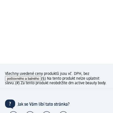
Všechny uvedené ceny produktů jsou vč. DPH, bez
poštovného a balného
(§) Na tento produkt nelze uplatnit
slevu.
(#) Za tento produkt neobdržíte dm active beauty body.
Jak se Vám líbí tato stránka?