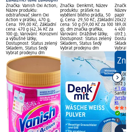
Značka: Vanish Oxi Action;
Značka: Denkmit; Název
Značka: 
Název produktu:
produktu: prášek na
Název pr
odstraňovač skvrn Oxi
vybělení bílého prádla, 50
papír 3vr
Action v prášku, 470 g;
g; Cena: 29,50 Kč; Základní
20x220, 
Cena: 199,00 Kč; Základní
cena: 50 g (59,00 Kč za 100
189,00 K
cena: 470 g (42,34 Kč za
g); dm značka grafika;
4 400 útr
100 g); Varování: Korozivní
Varování: Dráždivé látky;
útrž.); d
a výbušné látky;
Dostupnost: Status zelený
Dostupno
Dostupnost: Status zelený
Skladem, Status šedý
Skladem,
Skladem, Status šedý
Vybrat prodejnu dm
Vybrat p
Vybrat prodejnu dm
189,00 K
4 400 útr
útrž.)
+ 1 další
Sanft&Si
3vrstvý 
ks
Skla
Vybra