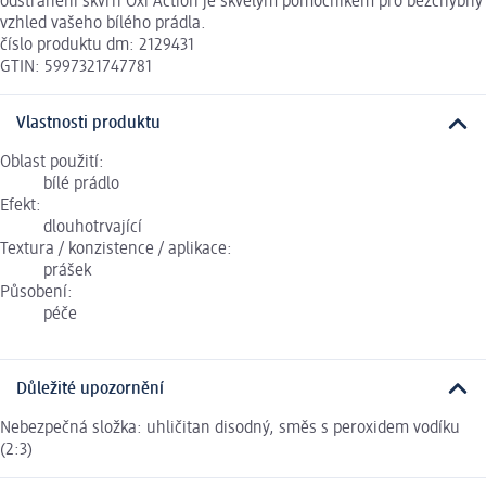
odstranění skvrn Oxi Action je skvělým pomocníkem pro bezchybný
vzhled vašeho bílého prádla.
číslo produktu dm: 2129431
GTIN: 5997321747781
Vlastnosti produktu
Oblast použití:
bílé prádlo
Efekt:
dlouhotrvající
Textura / konzistence / aplikace:
prášek
Působení:
péče
Důležité upozornění
Nebezpečná složka: uhličitan disodný, směs s peroxidem vodíku
(2:3)