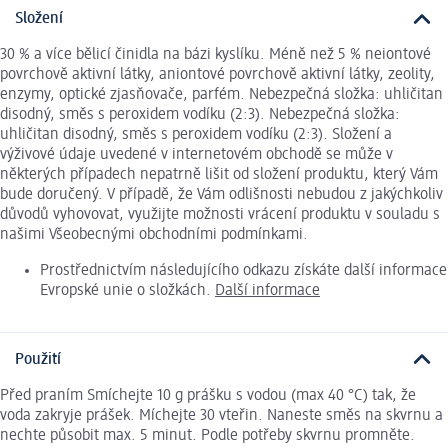
Složení
30 % a více bělicí činidla na bázi kyslíku. Méně než 5 % neiontové
povrchově aktivní látky, aniontové povrchově aktivní látky, zeolity,
enzymy, optické zjasňovače, parfém. Nebezpečná složka: uhličitan
disodný, směs s peroxidem vodíku (2:3). Nebezpečná složka:
uhličitan disodný, směs s peroxidem vodíku (2:3). Složení a
výživové údaje uvedené v internetovém obchodě se může v
některých případech nepatrně lišit od složení produktu, který Vám
bude doručený. V případě, že Vám odlišnosti nebudou z jakýchkoliv
důvodů vyhovovat, využijte možnosti vrácení produktu v souladu s
našimi Všeobecnými obchodními podmínkami.
Prostřednictvím následujícího odkazu získáte další informace
Evropské unie o složkách.
Další informace
Použití
Před praním Smíchejte 10 g prášku s vodou (max 40 °C) tak, že
voda zakryje prášek. Míchejte 30 vteřin. Naneste směs na skvrnu a
nechte působit max. 5 minut. Podle potřeby skvrnu promněte.