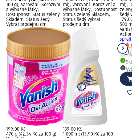
100 g); Varování: Korozivní
ml); Varování: Korozivní a
ml); Dos
a výbušné látky;
výbušné látky; Dostupnost:
zelený S
Dostupnost: Status zelený
Status zelený Skladem,
šedý Vyb
Skladem, Status šedý
Status šedý Vybrat
179,00 K
Vybrat prodejnu dm
prodejnu dm
500 ml (
Vanish O
Action
od
spreji, 5
Upoz
Skla
Vybra
199,00 Kč
139,00 Kč
470 g (42,34 Kč za 100 g)
1 000 ml (13,90 Kč za 100