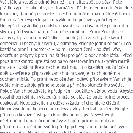
Vyčistěte a vysušte odměrku než ji umístíte zpět do dózy. Poté
prádlo vyperte jako obvykle. Namáčení Přidejte jednu odměrku do 4
litrů vody. Jemně promněte a nechte namáčet maximálně 6 hodin.
Po namáčení vyperte jako obvykle nebo pečlivě vymáchejte.
Nejlepších výsledků při odstraňování skvrn dosáhnete promnutím
skvrny před vymácháním.1 odměrka = 60 ml. Praní Přidejte do
zásuvky k pracímu prostředku. U odolných a zaschlých skvrn 1
odměrka. U běžných skvrn 1/2 odměrky.Přidejte jednu odměrku do
každého praní. 1 odměrka = 60 ml. Doporučení k použití: Vždy
dodržujte pokyny k praní na štítku pro péči o oděv nebo látku. Před
použitím zkontrolujte stálost barvy otestováním na skrytém místě
na látce. Opláchněte a nechte oschnout. Po každém použití dózu
opět uzavřete a přípravek Vanish uchovávejte na chladném a
suchém místě. Po praní nebo ošetření oděvů přípravkem Vanish je
sušte mimo zdroje přímého tepla a přímého slunečního světla.
Pokud Vanish používáte k předpírání, použijte vlažnou vodu. Abyste
dosáhli perfektních výsledků, může se stát, že bude nutné proces
opakovat. Nepoužívejte na oděvy vyžadující chemické čištění.
Nepoužívejte na koberce ani oděvy z vlny, hedvábí a kůže. Nelijte
přímo na kovové části jako knoflíky nebo zipy. Nevystavujte
ošetřené nebo namáčené oděvy zdrojům přímého tepla ani
přímému slunečnímu světlu před jejich vypráním nebo pečlivým
vymácháním. Nenechávejte produkt na oděvech zaschnout