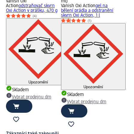
Vanish Oxi
ml)
Action
odstraňovač skvrn
Vanish Oxi Action
gel na
Oxi Action v prášku, 470 g
bělení prádla a odstranění
skvrn Oxi Action, 1 l
(4)
(1)
Upozornění
Upozornění
Skladem
Skladem
Vybrat prodejnu dm
Vybrat prodejnu dm
Zákazníci také zakoupili