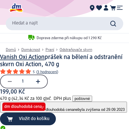
Hledat a najít
Doprava zdarma při nákupu od 1 290 Kč
Domů
Domácnost
Praní
Odstraňovače skvrn
Vanish Oxi Action
prášek na bělení a odstranění
skvrn Oxi Action, 470 g
5
(
3 hodnocení
)
199,00 Kč
470 g (42,34 Kč za 100 g)
vč. DPH plus
poštovné
dlouhodobá cena
nebyla zvýšena od 29.09.2023
Vložit do košíku