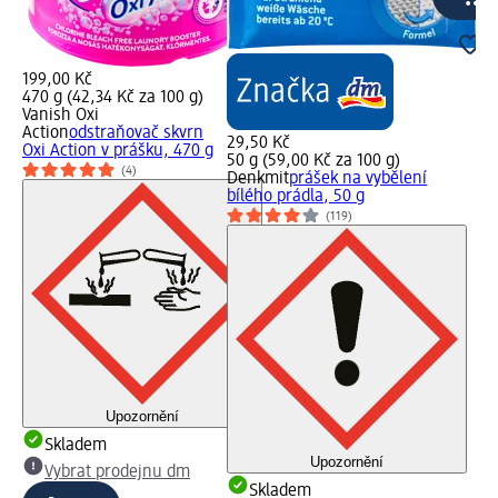
199,00 Kč
470 g (42,34 Kč za 100 g)
Vanish Oxi
Action
odstraňovač skvrn
29,50 Kč
Oxi Action v prášku, 470 g
50 g (59,00 Kč za 100 g)
(4)
Denkmit
prášek na vybělení
bílého prádla, 50 g
(119)
Upozornění
Skladem
Upozornění
Vybrat prodejnu dm
Skladem