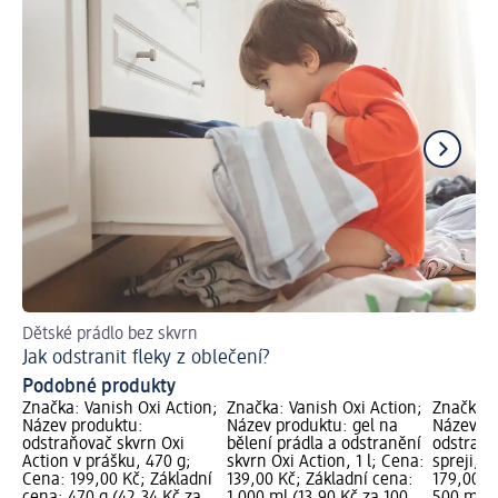
Dětské prádlo bez skvrn
Tip
Jak odstranit fleky z oblečení?
Ja
Podobné produkty
Značka: Vanish Oxi Action;
Značka: Vanish Oxi Action;
Značka: 
Název produktu:
Název produktu: gel na
Název pr
odstraňovač skvrn Oxi
bělení prádla a odstranění
odstraňo
Action v prášku, 470 g;
skvrn Oxi Action, 1 l; Cena:
spreji, 
Cena: 199,00 Kč; Základní
139,00 Kč; Základní cena:
179,00 K
cena: 470 g (42,34 Kč za
1 000 ml (13,90 Kč za 100
500 ml (