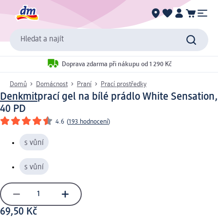
Hledat a najít
Doprava zdarma při nákupu od 1 290 Kč
Domů
Domácnost
Praní
Prací prostředky
Denkmit
prací gel na bílé prádlo White Sensation,
40 PD
4.6
(
193 hodnocení
)
s vůní
s vůní
69,50 Kč