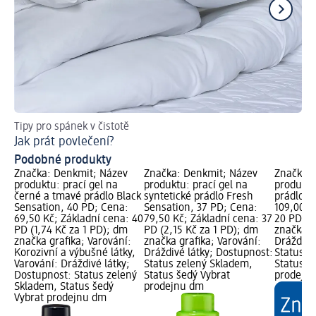
Tipy pro spánek v čistotě
Tek
Jak prát povlečení?
Pr
Podobné produkty
Značka: Denkmit; Název
Značka: Denkmit; Název
Značka: 
produktu: prací gel na
produktu: prací gel na
produktu:
černé a tmavé prádlo Black
syntetické prádlo Fresh
prádlo, 
Sensation, 40 PD; Cena:
Sensation, 37 PD; Cena:
109,00 K
69,50 Kč; Základní cena: 40
79,50 Kč; Základní cena: 37
20 PD (5
PD (1,74 Kč za 1 PD); dm
PD (2,15 Kč za 1 PD); dm
značka g
značka grafika; Varování:
značka grafika; Varování:
Dráždivé
Korozivní a výbušné látky,
Dráždivé látky; Dostupnost:
Status z
Varování: Dráždivé látky;
Status zelený Skladem,
Status š
Dostupnost: Status zelený
Status šedý Vybrat
prodejn
Skladem, Status šedý
prodejnu dm
Vybrat prodejnu dm