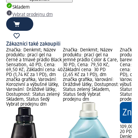
Skladem
Vybrat prodejnu dm
Zákazníci také zakoupili
Značka: Denkmit; Název
Značka: Denkmit; Název
Značka: 
produktu: prací gel na
produktu: prací gel na
produktu
černé a tmavé prádlo Black
jemné prádlo Color & Care,
barevné 
Sensation, 40 PD; Cena:
30 PD; Cena: 79,50 Kč;
Cena: 10
69,50 Kč; Základní cena: 40
Základní cena: 30 PD
cena: 20
PD (1,74 Kč za 1 PD); dm
(2,65 Kč za 1 PD); dm
PD); dm 
značka grafika; Varování:
značka grafika; Varování:
Varování
Korozivní a výbušné látky,
Dráždivé látky; Dostupnost:
výbušné 
Varování: Dráždivé látky;
Status zelený Skladem,
Status z
Dostupnost: Status zelený
Status šedý Vybrat
Status š
Skladem, Status šedý
prodejnu dm
prodejn
Vybrat prodejnu dm
109,00 K
20 PD (5
Denkmit