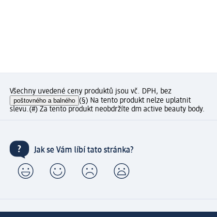
Všechny uvedené ceny produktů jsou vč. DPH, bez
poštovného a balného
(§) Na tento produkt nelze uplatnit
slevu.
(#) Za tento produkt neobdržíte dm active beauty body.
Jak se Vám líbí tato stránka?