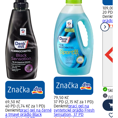
109,00 K
20 PD (5
Denkmit
prádlo, 
Skla
Vybra
79,50 Kč
69,50 Kč
37 PD (2,15 Kč za 1 PD)
40 PD (1,74 Kč za 1 PD)
Denkmit
prací gel na
Denkmit
prací gel na černé
syntetické prádlo Fresh
a tmavé prádlo Black
Sensation, 37 PD