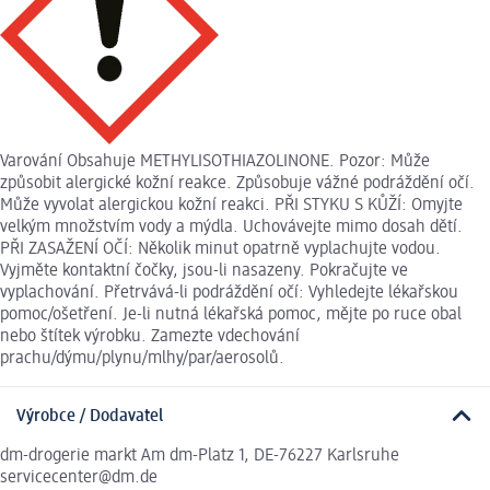
Varování Obsahuje METHYLISOTHIAZOLINONE. Pozor: Může
způsobit alergické kožní reakce. Způsobuje vážné podráždění očí.
Může vyvolat alergickou kožní reakci. PŘI STYKU S KŮŽÍ: Omyjte
velkým množstvím vody a mýdla. Uchovávejte mimo dosah dětí.
PŘI ZASAŽENÍ OČÍ: Několik minut opatrně vyplachujte vodou.
Vyjměte kontaktní čočky, jsou-li nasazeny. Pokračujte ve
vyplachování. Přetrvává-li podráždění očí: Vyhledejte lékařskou
pomoc/ošetření. Je-li nutná lékařská pomoc, mějte po ruce obal
nebo štítek výrobku. Zamezte vdechování
prachu/dýmu/plynu/mlhy/par/aerosolů.
Výrobce / Dodavatel
dm-drogerie markt Am dm-Platz 1, DE-76227 Karlsruhe
servicecenter@dm.de