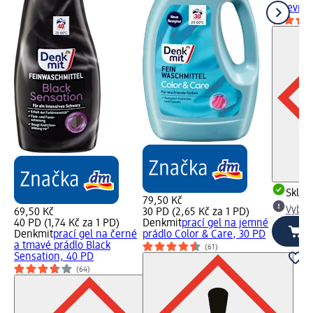
barevné 
Skla
79,50 Kč
Vybra
69,50 Kč
30 PD (2,65 Kč za 1 PD)
40 PD (1,74 Kč za 1 PD)
Denkmit
prací gel na jemné
Denkmit
prací gel na černé
prádlo Color & Care, 30 PD
a tmavé prádlo Black
(61)
Sensation, 40 PD
(64)