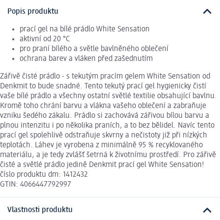
Popis produktu
prací gel na bílé prádlo White Sensation
aktivní od 20 °C
pro praní bílého a světle bavlněného oblečení
ochrana barev a vláken před zašednutím
Zářivě čisté prádlo - s tekutým pracím gelem White Sensation od
Denkmit to bude snadné. Tento tekutý prací gel hygienicky čistí
vaše bílé prádlo a všechny ostatní světlé textilie obsahující bavlnu.
Kromě toho chrání barvu a vlákna vašeho oblečení a zabraňuje
vzniku šedého zákalu. Prádlo si zachovává zářivou bílou barvu a
plnou intenzitu i po několika praních, a to bez bělidel. Navíc tento
prací gel spolehlivě odstraňuje skvrny a nečistoty již při nízkých
teplotách. Láhev je vyrobena z minimálně 95 % recyklovaného
materiálu, a je tedy zvlášť šetrná k životnímu prostředí. Pro zářivě
čisté a světlé prádlo jedině Denkmit prací gel White Sensation!
číslo produktu dm: 1412432
GTIN: 4066447792997
Vlastnosti produktu