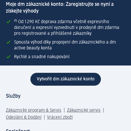
Moje dm zákaznické konto: Zaregistrujte se nyní a
získejte výhody
⁽¹⁾ Od 1 290 Kč doprava zdarma včetně expresního
doručení a expresní vyzvednutí v prodejně dm zdarma
pro registrované a přihlášené zákazníky
Spousta výhod díky propojení dm zákaznického a dm
active beauty konta
Rychlé a snadné nakupování
Vytvořit dm zákaznické konto
Služby
Zákaznický program & Servis
Zákaznický servis
Odeslání & Dodání
Vrácení zboží