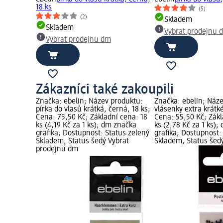
18 ks
(5)
(2)
Skladem
Skladem
Vybrat prodejnu 
Vybrat prodejnu dm
Zákazníci také zakoupili
Značka: ebelin; Název produktu:
Značka: ebelin; Náz
pírka do vlasů krátká, černá, 18 ks;
vlásenky extra krátké
Cena: 75,50 Kč; Základní cena: 18
Cena: 55,50 Kč; Zákl
ks (4,19 Kč za 1 ks); dm značka
ks (2,78 Kč za 1 ks)
grafika; Dostupnost: Status zelený
grafika; Dostupnost:
Skladem, Status šedý Vybrat
Skladem, Status šed
prodejnu dm