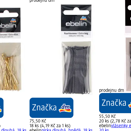
prodejnu dm
prodejnu dm
55,50 Kč
75,50 Kč
20 ks (2,78 Kč za
)
18 ks (4,19 Kč za 1 ks)
ebelin
vlásenky e
, dlouhá, 18 ks
ebelin
pírka dlouhá, hnědá, 18 ks
20 ks