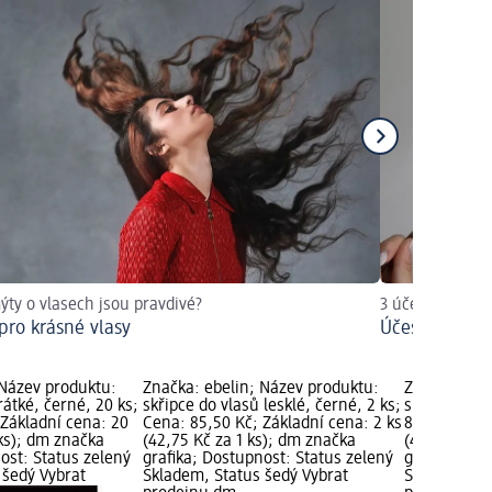
ýty o vlasech jsou pravdivé?
3 účesy, které 
pro krásné vlasy
Účesy na fest
 Název produktu:
Značka: ebelin; Název produktu:
Značka: ebe
rátké, černé, 20 ks;
skřipce do vlasů lesklé, černé, 2 ks;
skřipce mini
 Základní cena: 20
Cena: 85,50 Kč; Základní cena: 2 ks
85,50 Kč; Zá
 ks); dm značka
(42,75 Kč za 1 ks); dm značka
(42,75 Kč z
ost: Status zelený
grafika; Dostupnost: Status zelený
grafika; Do
 šedý Vybrat
Skladem, Status šedý Vybrat
Skladem, St