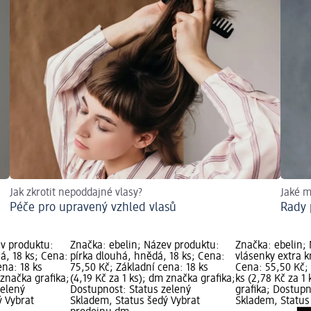
Jak zkrotit nepoddajné vlasy?
Jaké m
Péče pro upravený vzhled vlasů
Rady 
ev produktu:
Značka: ebelin; Název produktu:
Značka: ebelin;
há, 18 ks; Cena:
pírka dlouhá, hnědá, 18 ks; Cena:
vlásenky extra k
ena: 18 ks
75,50 Kč; Základní cena: 18 ks
Cena: 55,50 Kč;
 značka grafika;
(4,19 Kč za 1 ks); dm značka grafika;
ks (2,78 Kč za 1
zelený
Dostupnost: Status zelený
grafika; Dostupn
ý Vybrat
Skladem, Status šedý Vybrat
Skladem, Status