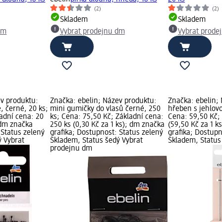
(2)
(2)
Skladem
Skladem
dm
Vybrat prodejnu dm
Vybrat prode
ev produktu:
Značka: ebelin; Název produktu:
Značka: ebelin;
, černé, 20 ks;
mini gumičky do vlasů černé, 250
hřeben s jehlovo
adní cena: 20
ks; Cena: 75,50 Kč; Základní cena:
Cena: 59,50 Kč; 
; dm značka
250 ks (0,30 Kč za 1 ks); dm značka
(59,50 Kč za 1 k
 Status zelený
grafika; Dostupnost: Status zelený
grafika; Dostupn
ý Vybrat
Skladem, Status šedý Vybrat
Skladem, Status
prodejnu dm