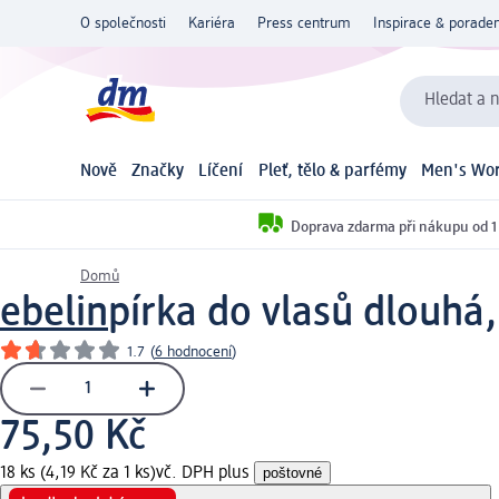
O společnosti
Kariéra
Press centrum
Inspirace & poraden
Hledat a n
Nově
Značky
Líčení
Pleť, tělo & parfémy
Men's Wor
Doprava zdarma při nákupu od 1
Domů
ebelin
pírka do vlasů dlouhá,
1.7
(
6 hodnocení
)
75,50 Kč
18 ks (4,19 Kč za 1 ks)
vč. DPH plus
poštovné