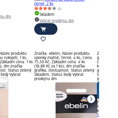
černé, 2 ks
(2)
Skladem
jnu dm
Vybrat prodejnu dm
 Název produktu:
Značka: ebelin; Název produktu:
Značka: ebe
u rukojetí, 1 ks;
sponky matné, černé, 4 ks; Cena:
gumičky do 
Základní cena: 1 ks
75,50 Kč; Základní cena: 4 ks
Cena: 75,50
s); dm značka
(18,88 Kč za 1 ks); dm značka
ks (6,29 Kč 
ost: Status zelený
grafika; Dostupnost: Status zelený
grafika; Do
 šedý Vybrat
Skladem, Status šedý Vybrat
Skladem, St
prodejnu dm
prodejnu d
75,50 Kč
12 ks (6,29 
ebelin
gumič
12 ks