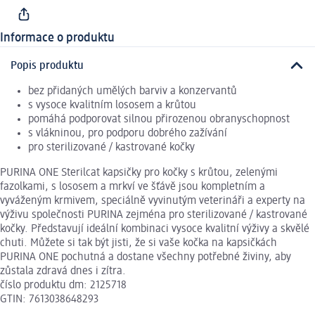
Informace o produktu
Popis produktu
bez přidaných umělých barviv a konzervantů
s vysoce kvalitním lososem a krůtou
pomáhá podporovat silnou přirozenou obranyschopnost
s vlákninou, pro podporu dobrého zažívání
pro sterilizované / kastrované kočky
PURINA ONE Sterilcat kapsičky pro kočky s krůtou, zelenými
fazolkami, s lososem a mrkví ve šťávě jsou kompletním a
vyváženým krmivem, speciálně vyvinutým veterináři a experty na
výživu společnosti PURINA zejména pro sterilizované / kastrované
kočky. Představují ideální kombinaci vysoce kvalitní výživy a skvělé
chuti. Můžete si tak být jisti, že si vaše kočka na kapsičkách
PURINA ONE pochutná a dostane všechny potřebné živiny, aby
zůstala zdravá dnes i zítra.
číslo produktu dm: 2125718
GTIN: 7613038648293