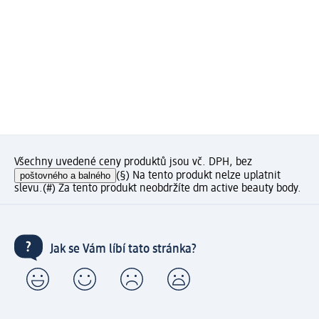
Všechny uvedené ceny produktů jsou vč. DPH, bez
poštovného a balného
(§) Na tento produkt nelze uplatnit
slevu.
(#) Za tento produkt neobdržíte dm active beauty body.
Jak se Vám líbí tato stránka?