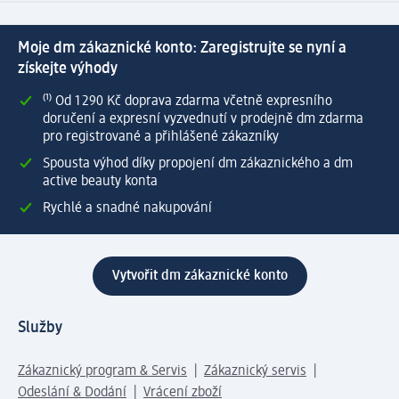
Moje dm zákaznické konto: Zaregistrujte se nyní a
získejte výhody
⁽¹⁾ Od 1 290 Kč doprava zdarma včetně expresního
doručení a expresní vyzvednutí v prodejně dm zdarma
pro registrované a přihlášené zákazníky
Spousta výhod díky propojení dm zákaznického a dm
active beauty konta
Rychlé a snadné nakupování
Vytvořit dm zákaznické konto
Služby
Zákaznický program & Servis
Zákaznický servis
Odeslání & Dodání
Vrácení zboží