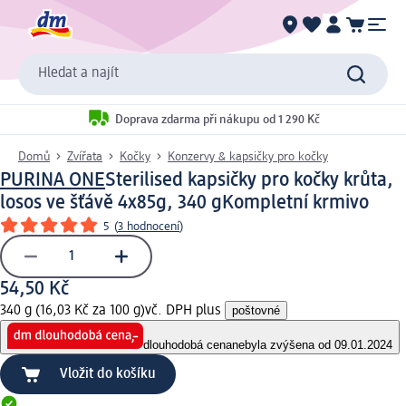
Hledat a najít
Doprava zdarma při nákupu od 1 290 Kč
Domů
Zvířata
Kočky
Konzervy & kapsičky pro kočky
PURINA ONE
Sterilised kapsičky pro kočky krůta,
losos ve šťávě 4x85g, 340 g
Kompletní krmivo
5
(
3 hodnocení
)
54,50 Kč
340 g (16,03 Kč za 100 g)
vč. DPH plus
poštovné
dlouhodobá cena
nebyla zvýšena od 09.01.2024
Vložit do košíku