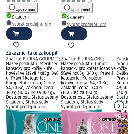
(0)
(0)
Upozornění
Upozornění
Skladem
Skladem
Vybrat prodejnu dm
Vybrat prodejnu dm
Zákazníci také zakoupili
Značka: PURINA GOURMET;
Značka: PURINA ONE;
Značka: 
Název produktu: Sterilised
Název produktu: Junior
produktu
kapsičky pro kočky kuře,
kapsičky pro koťata losos ve
kočky dr
hovězí ve šťávě 4x85g, 340
šťávě 4x85g, 340 g; Právní
Delikate
g; Právní kategorie:
kategorie: Kompletní
Právní k
Kompletní krmivo; Cena:
krmivo; Cena: 54,50 Kč;
Kompletn
54,50 Kč; Základní cena:
Základní cena: 340 g
49,50 Kč
340 g (16,03 Kč za 100 g);
(16,03 Kč za 100 g);
340 g (14
Dostupnost: Status zelený
Dostupnost: Status zelený
Dostupno
Skladem, Status šedý
Skladem, Status šedý
Skladem,
Vybrat prodejnu dm
Vybrat prodejnu dm
Vybrat p
49,50 Kč
340 g (14
Sheba
ka
drůbeží v
g
Komplet