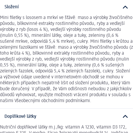
Složení
Mini filetky s lososem a mrkví ve šťávě: maso a výrobky živočišného
původu, bílkovinné extrakty rostlinného původu, ryby a vedlejší
výrobky z ryb (losos 4 %), vedlejší výrobky rostlinného původu
(inulin 0,55 %), minerální látky, oleje a tuky, zeleniny (0,6 %
sušené mrkve, odpovídá 5,4 % mrkve), cukry. Mini filetky s krůtou a
zelenými fazolkami ve šťávě: maso a výrobky živočišného původu (z
toho krůta 4 %), bílkovinné extrakty rostlinného původu, ryby a
vedlejší výrobky z ryb, vedlejší výrobky rostlinného původu (inulin
0,55 %), minerální látky, oleje a tuky, zeleniny (0,6 % sušených
zelených fazolek, odpovídá 5,4 % zelených fazolek), cukry. Složení
a výživové údaje uvedené v internetovém obchodě se mohou v
některých případech nepatrně lišit od složení produktu, který Vám
bude doručený. V případě, že Vám odlišnosti nebudou z jakýchkoliv
důvodů vyhovovat, využijte možnosti vrácení produktu v souladu s
našimi Všeobecnými obchodními podmínkami.
Doplňkové látky
Nutriční doplňkové látky m.j./kg: vitamin A 1230, vitamin D3 172,