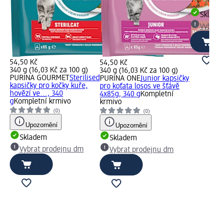
Skla
Vybra
54,50 Kč
54,50 Kč
340 g (16,03 Kč za 100 g)
340 g (16,03 Kč za 100 g)
PURINA GOURMET
Sterilised
PURINA ONE
Junior kapsičky
kapsičky pro kočky kuře,
pro koťata losos ve šťávě
hovězí ve..., 340
4x85g, 340 g
Kompletní
g
Kompletní krmivo
krmivo
(0)
(0)
Upozornění
Upozornění
Skladem
Skladem
Vybrat prodejnu dm
Vybrat prodejnu dm