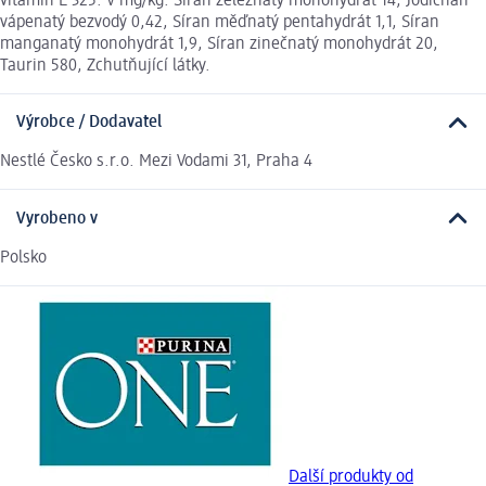
vitamin E 325. V mg/kg: Síran železnatý monohydrát 14, Jodičnan
vápenatý bezvodý 0,42, Síran měďnatý pentahydrát 1,1, Síran
manganatý monohydrát 1,9, Síran zinečnatý monohydrát 20,
Taurin 580, Zchutňující látky.
Výrobce / Dodavatel
Nestlé Česko s.r.o. Mezi Vodami 31, Praha 4
Vyrobeno v
Polsko
Další produkty od