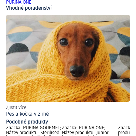
PURINA ONE
Vhodné poradenství
Zjistit více
Zji
Pes a kočka v zimě
Co
Podobné produkty
Značka: PURINA GOURMET;
Značka: PURINA ONE;
Značka: 
Název produktu: Sterilised
Název produktu: Junior
produkt