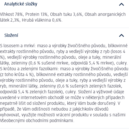
Analytické složky
Vlhkost 78%, Protein 13%, Obsah tuku 3,6%, Obsah anorganických
látek 2,3%, Hrubá vláknina 0,6%.
Složení
S lososem a mrkví: maso a výrobky živočišného původu, bílkovinné
extrakty rostlinného původu, ryby a vedlejší výrobky z ryb (losos 4
%), vedlejší výrobky rostlinného původu, oleje a tuky, minerální
látky, zeleniny (0,6 % sušené mrkve, odpovídá 5,4 % mrkve), cukry.
S krůtou a zelenými fazolkami: maso a výrobky živočišného původu
(z toho krůta 4 %), bílkovinné extrakty rostlinného původu, vedlejší
výrobky rostlinného původu, oleje a tuky, ryby a vedlejší výrobky z
ryb, minerální látky, zeleniny (0,6 % sušených zelených fazolek,
odpovídá 5,4 % zelených fazolek), cukry. Složení a výživové údaje
uvedené v internetovém obchodě se může v některých případech
nepatrně lišit od složení produktu, který Vám bude doručený. V
případě, že Vám odlišnosti nebudou z jakýchkoliv důvodů
vyhovovat, využijte možnosti vrácení produktu v souladu s našimi
Všeobecnými obchodními podmínkami.