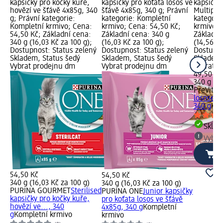
kapsičky pro kočky kuře,
kapsičky pro koťata losos ve
kapsičky
hovězí ve šťávě 4x85g, 340
šťávě 4x85g, 340 g; Právní
Multipac
g; Právní kategorie:
kategorie: Kompletní
kategori
Kompletní krmivo; Cena:
krmivo; Cena: 54,50 Kč;
krmivo; 
54,50 Kč; Základní cena:
Základní cena: 340 g
Základní
340 g (16,03 Kč za 100 g);
(16,03 Kč za 100 g);
(14,56 Kč
Dostupnost: Status zelený
Dostupnost: Status zelený
Dostupno
Skladem, Status šedý
Skladem, Status šedý
Skladem,
Vybrat prodejnu dm
Vybrat prodejnu dm
Vybrat p
49,50 Kč
340 g (14
PreVital
N
lososem 
340 g
Kom
Skla
Vybra
54,50 Kč
54,50 Kč
340 g (16,03 Kč za 100 g)
340 g (16,03 Kč za 100 g)
PURINA GOURMET
Sterilised
PURINA ONE
Junior kapsičky
kapsičky pro kočky kuře,
pro koťata losos ve šťávě
hovězí ve..., 340
4x85g, 340 g
Kompletní
g
Kompletní krmivo
krmivo