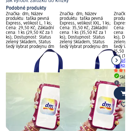
Jak vyrobit záložku do knížky
Ja
Podobné produkty
Značka: dm; Název
Značka: dm; Název
Značka:
produktu: taška pevná
produktu: taška pevná
produktu
Express, velikost L, 1 ks;
Express, velikost XXL, 1 ks;
Express, 
Cena: 29,50 Kč; Základní
Cena: 35,50 Kč; Základní
Cena: 15
cena: 1 ks (29,50 Kč za 1
cena: 1 ks (35,50 Kč za 1
cena: 1 k
ks); Dostupnost: Status
ks); Dostupnost: Status
ks); Dos
zelený Skladem, Status
zelený Skladem, Status
zelený S
šedý Vybrat prodejnu dm
šedý Vybrat prodejnu dm
šedý Vyb
15,50 Kč
1 ks (15,
dm
taška
velikost 
Skla
Vybra