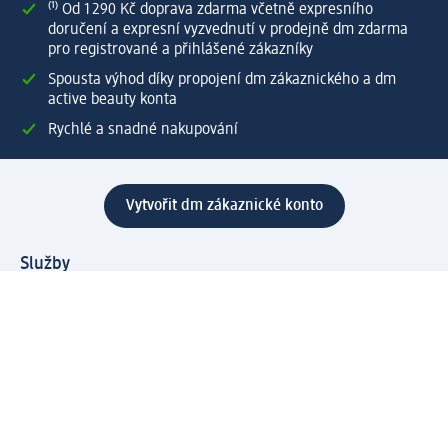
⁽¹⁾ Od 1 290 Kč doprava zdarma včetně expresního
doručení a expresní vyzvednutí v prodejně dm zdarma
pro registrované a přihlášené zákazníky
Spousta výhod díky propojení dm zákaznického a dm
active beauty konta
Rychlé a snadné nakupování
Vytvořit dm zákaznické konto
Služby
Zákaznický program & Servis
Zákaznický servis
Odeslání & Dodání
Vrácení zboží
Společnost
O společnosti
Společenská odpovědnost
Kariéra