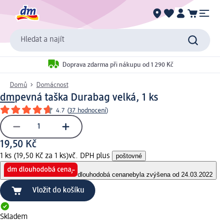
Hledat a najít
Doprava zdarma při nákupu od 1 290 Kč
Domů
Domácnost
dm
pevná taška Durabag velká, 1 ks
4.7
(
37 hodnocení
)
19,50 Kč
1 ks (19,50 Kč za 1 ks)
vč. DPH plus
poštovné
dlouhodobá cena
nebyla zvýšena od 24.03.2022
Vložit do košíku
Skladem