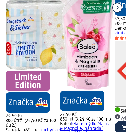
39,50 Kč
500 ml (
Denkmit
vůní cit
Skla
27,50 Kč
79,50 Kč
Vybra
850 ml (3,24 Kč za 100 ml)
300 útrž. (26,50 Kč za 100
Balea
tekuté mýdlo Malina
útrž.)
& Magnolie, náhradní
Saugstark&Sicher
kuchyňské