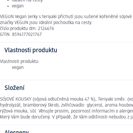
ideální na cesty
vegan
VEGUN Vegan Jerky s teriyaki příchutí jsou sušené kořeněné sójové p
značky VEGUN jsou ideální pochoutka na cesty.
číslo produktu dm: 2124676
GTIN: 8594177021767
Vlastnosti produktu
Vlastnosti produktu:
vegan
Složení
SÓJOVÉ KOUSKY (sójová odtučněná mouka 47 %), Teriyaki směs: (voda,
hydrolyzát, bramborový škrob, zvlhčovadlo: glycerol, aroma houbo
rýžová mouka, sůl. Věnujte prosím, pozornost informacím o alerge
který Vám bude doručený. V případě, že Vám odlišnosti nebudou z 