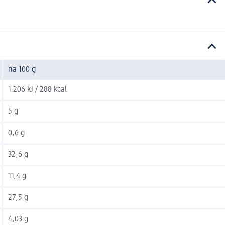
na 100 g
1 206 kJ / 288 kcal
5 g
0,6 g
32,6 g
11,4 g
27,5 g
4,03 g