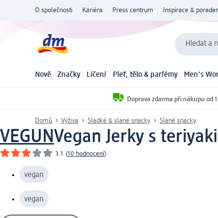
O společnosti
Kariéra
Press centrum
Inspirace & poraden
Hledat a n
Nově
Značky
Líčení
Pleť, tělo & parfémy
Men's Wor
Doprava zdarma při nákupu od 1
Domů
Výživa
Sladké & slané snacky
Slané snacky
VEGUN
Vegan Jerky s teriyaki
3.1
(
10 hodnocení
)
vegan
vegan