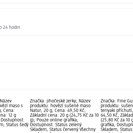
o 24 hodin.
 Název
Značka: jihočeské Jerky; Název
Značka: Fine Gu
vězí maso s
produktu: hovězí sušené maso
produktu: sušen
 g; Cena:
Natur, 20 g; Cena: 49,50 Kč;
teriyaki příchutí
ena: 12 g
Základní cena: 20 g (24,75 Kč za 10
64,50 Kč; Základ
; Dostupnost:
g); Pouze online grafika;
(25,80 Kč za 10 
em, Status šedý
Dostupnost: Status zelený
grafika; Dostupn
Skladem, Status červený Všechny
Skladem, Status