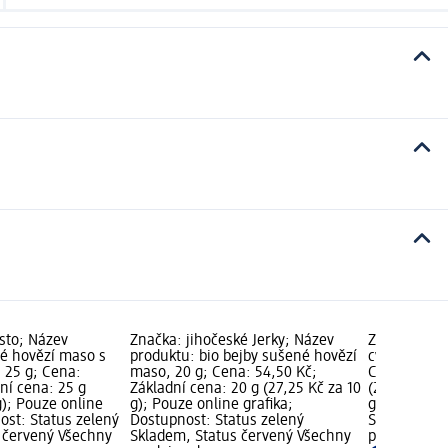
sto; Název
Značka: jihočeské Jerky; Název
Značka: sen
é hovězí maso s
produktu: bio bejby sušené hovězí
cvrččí jerky
, 25 g; Cena:
maso, 20 g; Cena: 54,50 Kč;
Cena: 69,50
ní cena: 25 g
Základní cena: 20 g (27,25 Kč za 10
(278,00 Kč 
g); Pouze online
g); Pouze online grafika;
grafika; Do
ost: Status zelený
Dostupnost: Status zelený
Skladem, St
 červený Všechny
Skladem, Status červený Všechny
prodejny d