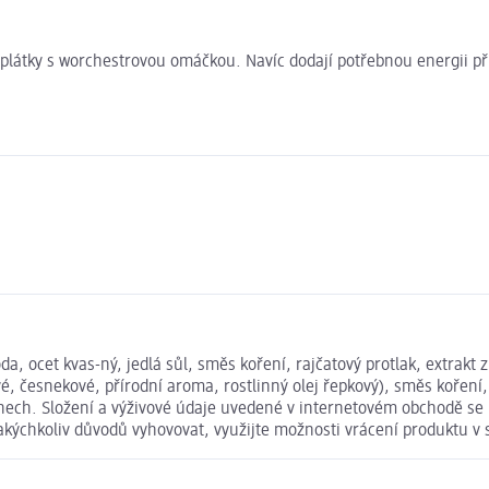
látky s worchestrovou omáčkou. Navíc dodají potřebnou energii při s
 ocet kvas-ný, jedlá sůl, směs koření, rajčatový protlak, extrakt z
vé, česnekové, přírodní aroma, rostlinný olej řepkový), směs koře
nech. Složení a výživové údaje uvedené v internetovém obchodě se 
jakýchkoliv důvodů vyhovovat, využijte možnosti vrácení produktu