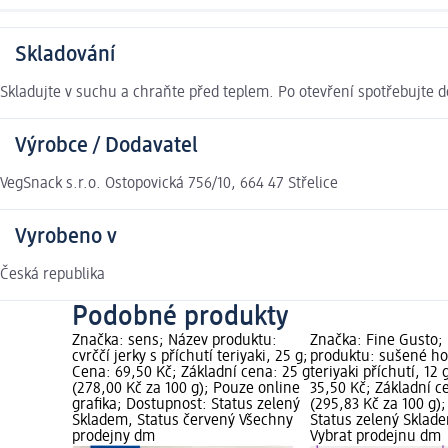
Skladování
Skladujte v suchu a chraňte před teplem. Po otevření spotřebujte d
Výrobce / Dodavatel
VegSnack s.r.o. Ostopovická 756/10, 664 47 Střelice
Vyrobeno v
Česká republika
Podobné produkty
Značka: sens; Název produktu:
Značka: Fine Gusto;
cvrččí jerky s příchutí teriyaki, 25 g;
produktu: sušené ho
Cena: 69,50 Kč; Základní cena: 25 g
teriyaki příchutí, 12
(278,00 Kč za 100 g); Pouze online
35,50 Kč; Základní c
grafika; Dostupnost: Status zelený
(295,83 Kč za 100 g)
Skladem, Status červený Všechny
Status zelený Sklad
prodejny dm
Vybrat prodejnu dm