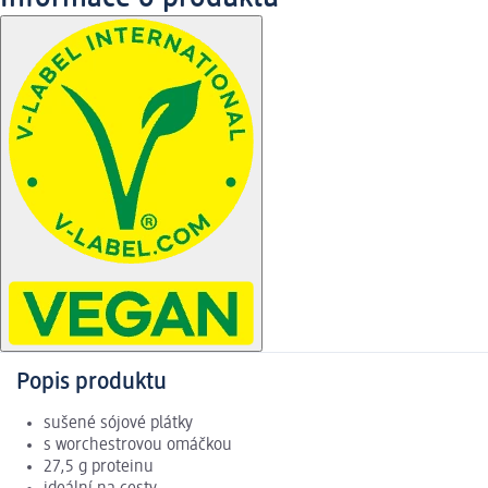
Popis produktu
sušené sójové plátky
s worchestrovou omáčkou
27,5 g proteinu