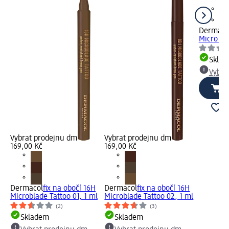
Dermaco
Micro Sty
Skla
Vybra
Vybrat prodejnu dm
Vybrat prodejnu dm
169,00 Kč
169,00 Kč
Dermacol
fix na obočí 16H
Dermacol
fix na obočí 16H
Microblade Tattoo 01, 1 ml
Microblade Tattoo 02, 1 ml
(2)
(3)
Skladem
Skladem