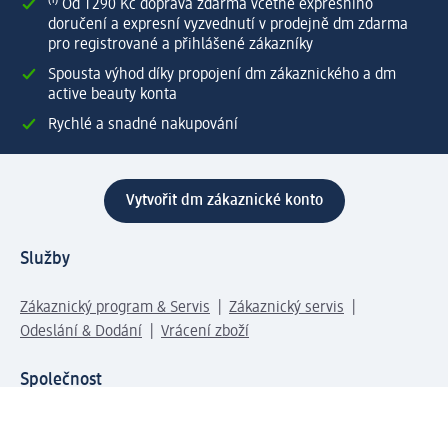
⁽¹⁾ Od 1 290 Kč doprava zdarma včetně expresního
doručení a expresní vyzvednutí v prodejně dm zdarma
pro registrované a přihlášené zákazníky
Spousta výhod díky propojení dm zákaznického a dm
active beauty konta
Rychlé a snadné nakupování
Vytvořit dm zákaznické konto
Služby
Zákaznický program & Servis
Zákaznický servis
Odeslání & Dodání
Vrácení zboží
Společnost
O společnosti
Společenská odpovědnost
Kariéra