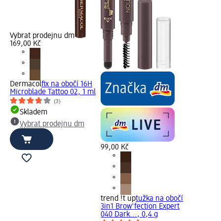
Vybrat prodejnu dm
169,00 Kč
Dermacol
fix na obočí 16H
Microblade Tattoo 02, 1 ml
(3)
Skladem
Vybrat prodejnu dm
99,00 Kč
trend !t up
tužka na obočí
3in1 Brow'fection Expert
040 Dark..., 0,4 g