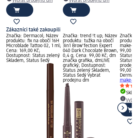
Vybrat prodejnu dm
Vybrat prodejnu dm
Zákazníci také zakoupili
Značka: Dermacol; Název
Značka: trend !t up; Název
Značka: 
produktu: fix na obočí 16H
produktu: tužka na obočí
produktu:
Microblade Tattoo 02, 1 ml;
3in1 Brow'fection Expert
make-up,
Cena: 169,00 Kč;
040 Dark Chocolate Brown,
99,00 Kč
Dostupnost: Status zelený
0,4 g; Cena: 99,00 Kč; dm
Status z
Skladem, Status šedý
značka grafika, dmLIVE
Status š
grafický; Dostupnost:
prodejn
Status zelený Skladem,
99,00 Kč
Status šedý Vybrat
Dermaco
prodejnu dm
make-up,
Skla
Vybra