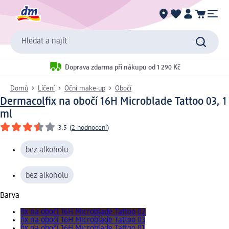
Hledat a najít
Doprava zdarma při nákupu od 1 290 Kč
Domů
Líčení
Oční make-up
Obočí
Dermacol
fix na obočí 16H Microblade Tattoo 03, 1
ml
3.5
(
2 hodnocení
)
bez alkoholu
bez alkoholu
Barva
fix na obočí 16H Microblade Tattoo 02
fix na obočí 16H Microblade Tattoo 03
fix na obočí 16H Microblade Tattoo 01