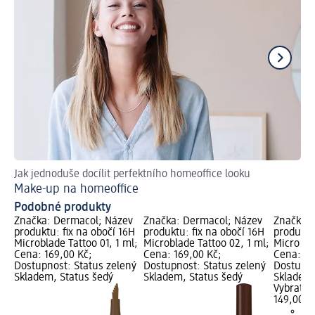
Jak jednoduše docílit perfektního homeoffice looku
Jak
Make-up na homeoffice
Úp
Podobné produkty
Značka: Dermacol; Název
Značka: Dermacol; Název
Značka: 
produktu: fix na obočí 16H
produktu: fix na obočí 16H
produktu
Microblade Tattoo 01, 1 ml;
Microblade Tattoo 02, 1 ml;
Micro Sty
Cena: 169,00 Kč;
Cena: 169,00 Kč;
Cena: 14
Dostupnost: Status zelený
Dostupnost: Status zelený
Dostupno
Skladem, Status šedý
Skladem, Status šedý
Skladem,
Vybrat p
149,00 K