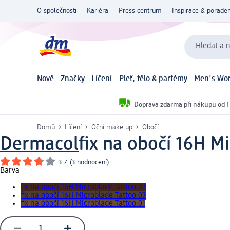
O společnosti
Kariéra
Press centrum
Inspirace & poraden
Hledat a n
Nově
Značky
Líčení
Pleť, tělo & parfémy
Men's Wor
Doprava zdarma při nákupu od 1
Domů
Líčení
Oční make-up
Obočí
Dermacol
fix na obočí 16H M
3.7
(
3 hodnocení
)
Barva
fix na obočí 16H Microblade Tattoo 02
fix na obočí 16H Microblade Tattoo 03
fix na obočí 16H Microblade Tattoo 01