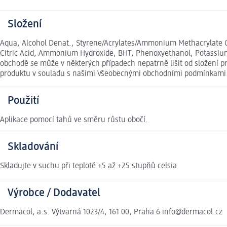
Složení
Aqua, Alcohol Denat., Styrene/Acrylates/Ammonium Methacrylate C
Citric Acid, Ammonium Hydroxide, BHT, Phenoxyethanol, Potassium S
obchodě se může v některých případech nepatrně lišit od složení p
produktu v souladu s našimi Všeobecnými obchodními podmínkami
Použití
Aplikace pomocí tahů ve směru růstu obočí.
Skladování
Skladujte v suchu při teplotě +5 až +25 stupňů celsia
Výrobce / Dodavatel
Dermacol, a.s. Výtvarná 1023/4, 161 00, Praha 6 info@dermacol.cz