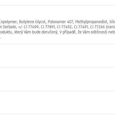
opolymer, Butylene Glycol, Poloxamer 407, Methylpropanediol, Sil
orbate, +/- CI 77499, CI 77891, CI 77492, CI 77491, CI 77266 (nano
roduktu, který Vám bude doručený. V případě, že Vám odlišnosti neb
.