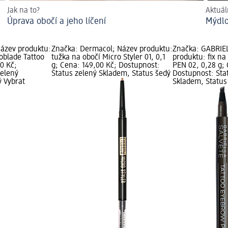
Jak na to?
Aktuál
Úprava obočí a jeho líčení
Mýdlo
ázev produktu:
Značka: Dermacol; Název produktu:
Značka: GABRIE
roblade Tattoo
tužka na obočí Micro Styler 01, 0,1
produktu: fix n
00 Kč;
g; Cena: 149,00 Kč; Dostupnost:
PEN 02, 0,28 g; 
zelený
Status zelený Skladem, Status šedý
Dostupnost: Sta
ý Vybrat
Skladem, Status