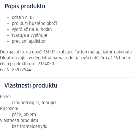
Popis produktu
odstín č. 02
pro iluzi hustého obočí
výdrž až na 16 hodin
tvaruje a vyplňuje
precizní aplikátor
Dermacol fix na obočí 16H Microblade Tattoo má aplikátor dokonale n
Dlouhotrvající voděodolná barva, odolná i vůči otěrům až 16 hodin.
číslo produktu dm: 2124050
GTIN: 85972544
Vlastnosti produktu
Efekt:
dlouhotrvající, tónující
Působení:
péče, objem
Vlastnosti produktu:
bez formaldehydu