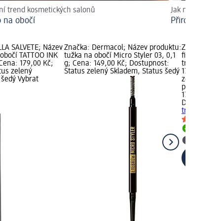
ní trend kosmetických salonů
Jak na to?
 na obočí
Přirozeně krá
LLA SALVETE; Název
Značka: Dermacol; Název produktu:
Značka: Der
a obočí TATTOO INK
tužka na obočí Micro Styler 03, 0,1
fixační gel 
Cena: 179,00 Kč;
g; Cena: 149,00 Kč; Dostupnost:
transparent
tus zelený
Status zelený Skladem, Status šedý
179,00 Kč; 
 šedý Vybrat
zelený Skla
prodejnu d
179,00 Kč
Dermacol
fi
transparent
Skladem
Vybrat p