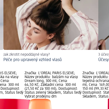
Jak zkrotit nepoddajné vlasy?
3 účes
Péče pro upravený vzhled vlasů
Účesy
iS ELSEVE;
Značka: L'ORÉAL PARiS ELSEVE;
Značka: L'ORÉAL
ka na vlasy
Název produktu: balzám na vlasy
Název produktu: 
 Cena:
Dream long, 300 ml; Cena:
tepelná ochran
cena: 300 ml
64,50 Kč; Základní cena: 300 ml
ml; Cena: 149,00
; Dostupnost:
(21,50 Kč za 100 ml); Dostupnost:
150 ml (99,33 Kč
em, Status šedý
Status zelený Skladem, Status šedý
Dostupnost: Sta
Vybrat prodejnu dm
Skladem, Status