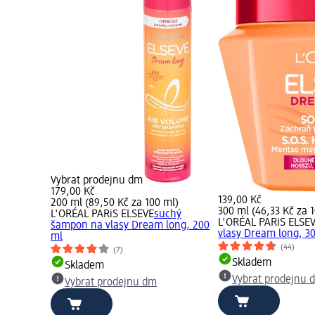
Vybrat prodejnu dm
179,00 Kč
139,00 Kč
200 ml (89,50 Kč za 100 ml)
300 ml (46,33 Kč za 
L'ORÉAL PARiS ELSEVE
suchý
L'ORÉAL PARiS ELSE
šampon na vlasy Dream long, 200
vlasy Dream long, 3
ml
(44)
(7)
Skladem
Skladem
Vybrat prodejnu 
Vybrat prodejnu dm