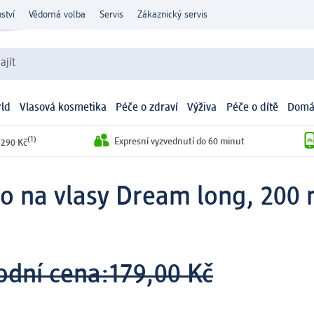
ství
Vědomá volba
Servis
Zákaznický servis
ajít
ld
Vlasová kosmetika
Péče o zdraví
Výživa
Péče o dítě
Domá
(1)
Expresní vyzvednutí do 60 minut
 290 Kč
lo na vlasy Dream long, 200 
odní cena:
179,00 Kč