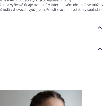
enzyl Alcohol,Caprylyl Glycol,Alpha-Isomethyl
ložení a výživové údaje uvedené v internetovém obchodě se může v
důvodů vyhovovat, využijte možnosti vrácení produktu v souladu s