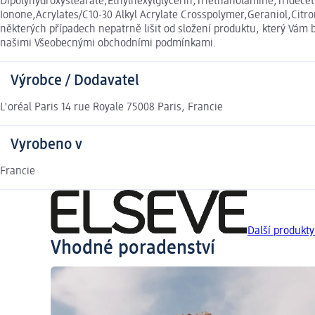
Dipolyhydroxystearate,Ethylhexylglycerin,Triethanolamine,Tridecet
Ionone,Acrylates/C10-30 Alkyl Acrylate Crosspolymer,Geraniol,Cit
některých případech nepatrně lišit od složení produktu, který Vám 
našimi Všeobecnými obchodními podmínkami.
Výrobce / Dodavatel
L'oréal Paris 14 rue Royale 75008 Paris, Francie
Vyrobeno v
Francie
Další produkt
Vhodné poradenství