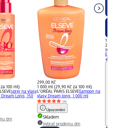
179,00 Kč
200 ml (89,
John Frieda
Ease Dream 
299,00 Kč
 za 100 ml)
1 000 ml (29,90 Kč za 100 ml)
ELSEVE
sprej na vlasy
L'ORÉAL PARiS ELSEVE
šampon na
a Dream Long, 150
vlasy Dream long, 1 000 ml
(4)
Upozornění
Skladem
jnu dm
Vybrat prodejnu dm