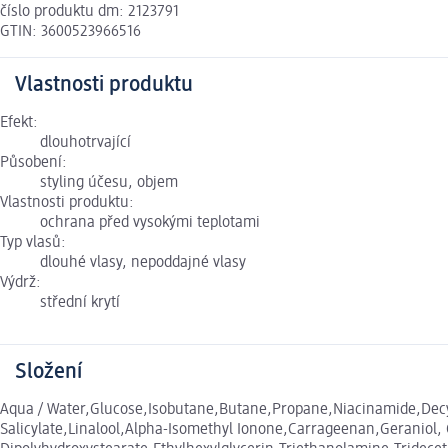
číslo produktu dm: 2123791
GTIN: 3600523966516
Vlastnosti produktu
Efekt:
dlouhotrvající
Působení:
styling účesu, objem
Vlastnosti produktu:
ochrana před vysokými teplotami
Typ vlasů:
dlouhé vlasy, nepoddajné vlasy
Výdrž:
střední krytí
Složení
Aqua / Water,Glucose,Isobutane,Butane,Propane,Niacinamide,Decyl
Salicylate,Linalool,Alpha-Isomethyl Ionone,Carrageenan,Geraniol,