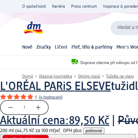
O společnosti
Kariéra
Press centrum
Inspirace & poraden
Hledat a n
Nově
Značky
Líčení
Pleť, tělo & parfémy
Men's Wor
Doprava zdarma při nákupu od 1
Domů
Vlasová kosmetika
Styling vlasů
Tužidla na vlasy
L'ORÉAL PARiS ELSEVE
tužid
5
(
4 hodnocení
)
Aktuální cena:
89,50 Kč
|
Pův
200 ml (44,75 Kč za 100 ml)
vč. DPH plus
poštovné