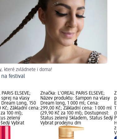
y, které zvládnete i doma!
 na festival
 PARiS ELSEVE;
Značka: L'ORÉAL PARiS ELSEVE;
Značka: Joh
sprej na vlasy
Název produktu: šampon na vlasy
produktu: tu
a Dream Long, 150
Dream long, 1 000 ml; Cena:
Ease Dream 
 Kč; Základní cena:
299,00 Kč; Základní cena: 1 000 ml
179,00 Kč; 
 za 100 ml);
(29,90 Kč za 100 ml); Dostupnost:
(89,50 Kč za
tus zelený
Status zelený Skladem, Status šedý
Pouze onlin
 šedý Vybrat
Vybrat prodejnu dm
Hořlavé lát
zelený Skla
Všechny pr