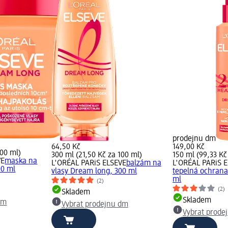
prodejnu dm
64,50 Kč
149,00 Kč
100 ml)
300 ml (21,50 Kč za 100 ml)
150 ml (99,33 Kč
VE
maska na
L'ORÉAL PARiS ELSEVE
balzám na
L'ORÉAL PARiS 
00 ml
vlasy Dream long, 300 ml
tepelná ochran
ml
(2)
(2)
Skladem
Skladem
dm
Vybrat prodejnu dm
Vybrat prode