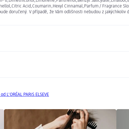
h- 6,Dimethiconol,Limonene,Panthenol,Benzyl Salicylate,Linalool,B
ronellol,Citric Acid,Coumarin,Hexyl Cinnamal,Parfum / Fragrance S
bude doručený. V případě, že Vám odlišnosti nebudou z jakýchkoliv 
y od L'ORÉAL PARiS ELSEVE