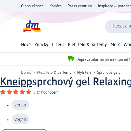
O společnosti
Kariéra
Press centrum
Inspirace & poraden
Hledat a n
Nově
Značky
Líčení
Pleť, tělo & parfémy
Men's Wor
Doprava zdarma při nákupu od 1
Domů
Pleť, tělo & parfémy
Mytí těla
Sprchové gely
Kneipp
sprchový gel Relaxing
5
(
7 hodnocení
)
vegan
vegan