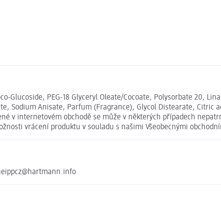
o-Glucoside, PEG-18 Glyceryl Oleate/Cocoate, Polysorbate 20, Linal
e, Sodium Anisate, Parfum (Fragrance), Glycol Distearate, Citric a
dené v internetovém obchodě se může v některých případech nepatrně
 možnosti vrácení produktu v souladu s našimi Všeobecnými obchod
neippcz@hartmann.info