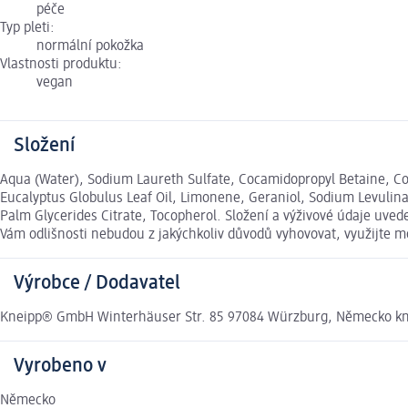
péče
Typ pleti:
normální pokožka
Vlastnosti produktu:
vegan
Složení
Aqua (Water), Sodium Laureth Sulfate, Cocamidopropyl Betaine, Coc
Eucalyptus Globulus Leaf Oil, Limonene, Geraniol, Sodium Levulinat
Palm Glycerides Citrate, Tocopherol. Složení a výživové údaje uve
Vám odlišnosti nebudou z jakýchkoliv důvodů vyhovovat, využijte
Výrobce / Dodavatel
Kneipp® GmbH Winterhäuser Str. 85 97084 Würzburg, Německo k
Vyrobeno v
Německo