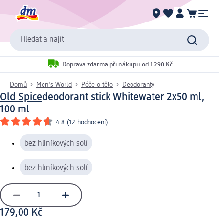
Hledat a najít
Doprava zdarma při nákupu od 1 290 Kč
Domů
Men's World
Péče o tělo
Deodoranty
Old Spice
deodorant stick Whitewater 2x50 ml,
100 ml
4.8
(
12 hodnocení
)
bez hliníkových solí
bez hliníkových solí
179,00 Kč