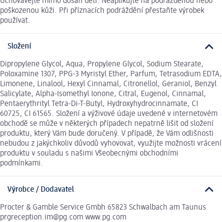
Uchovávejte mimo dosah dětí. Neaplikujte na podrážděnou nebo
poškozenou kůži. Při příznacích podráždění přestaňte výrobek
používat.
Složení
Dipropylene Glycol, Aqua, Propylene Glycol, Sodium Stearate,
Poloxamine 1307, PPG-3 Myristyl Ether, Parfum, Tetrasodium EDTA,
Limonene, Linalool, Hexyl Cinnamal, Citronellol, Geraniol, Benzyl
Salicylate, Alpha-Isomethyl Ionone, Citral, Eugenol, Cinnamal,
Pentaerythrityl Tetra-Di-T-Butyl, Hydroxyhydrocinnamate, CI
60725, CI 61565. Složení a výživové údaje uvedené v internetovém
obchodě se může v některých případech nepatrně lišit od složení
produktu, který Vám bude doručený. V případě, že Vám odlišnosti
nebudou z jakýchkoliv důvodů vyhovovat, využijte možnosti vrácení
produktu v souladu s našimi Všeobecnými obchodními
podmínkami.
Výrobce / Dodavatel
Procter & Gamble Service Gmbh 65823 Schwalbach am Taunus
prgreception.im@pg.com www.pg.com