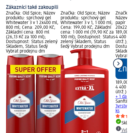
Zákazníci také zakoupili
Značka: Old Spice; Název
Značka: Old Spice; Název
Značka: 
produktu: sprchový gel
produktu: sprchový gel
Název pr
Whitewater 3 v 1 2x400 ml,
Whitewater 3 v 1, 1 000 ml;
papír 3vr
800 ml; Cena: 209,00 Kč;
Cena: 199,00 Kč; Základní
20x220, 
Základní cena: 800 ml
cena: 1 000 ml (19,90 Kč za
189,00 K
(26,13 Kč za 100 ml);
100 ml); Dostupnost: Status
4 400 útr
Dostupnost: Status zelený
zelený Skladem, Status
útrž.); d
Skladem, Status šedý
šedý Vybrat prodejnu dm
Dostupno
Vybrat prodejnu dm
Skladem,
Vybrat p
189,00 K
4 400 útr
útrž.)
+ 1 další
Sanft&Si
3vrstvý 
ks
Skla
Vybra