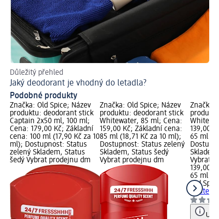
Důležitý přehled
Př
Jaký deodorant je vhodný do letadla?
Podobné produkty
Značka: Old Spice; Název
Značka: Old Spice; Název
Značka: 
produktu: deodorant stick
produktu: deodorant stick
produktu
Captain 2x50 ml, 100 ml;
Whitewater, 85 ml; Cena:
Whitewat
Cena: 179,00 Kč; Základní
159,00 Kč; Základní cena:
139,00 K
cena: 100 ml (17,90 Kč za 10
85 ml (18,71 Kč za 10 ml);
65 ml (21
ml); Dostupnost: Status
Dostupnost: Status zelený
Dostupno
zelený Skladem, Status
Skladem, Status šedý
Skladem,
šedý Vybrat prodejnu dm
Vybrat prodejnu dm
Vybrat p
139,00 K
65 ml (2
Old Spic
Whitewat
Upoz