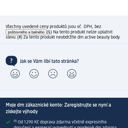
Všechny uvedené ceny produktů jsou vč. DPH, bez
poštovného a balného
(§) Na tento produkt nelze uplatnit
slevu.
(#) Za tento produkt neobdržíte dm active beauty body.
Jak se Vám líbí tato stránka?
Moje dm zákaznické konto: Zaregistrujte se nyní a
získejte výhody
⁽¹⁾ Od 1 290 Kč doprava zdarma včetně expresního
doručení a expresní vyzvednutí v prodejně dm zdarma