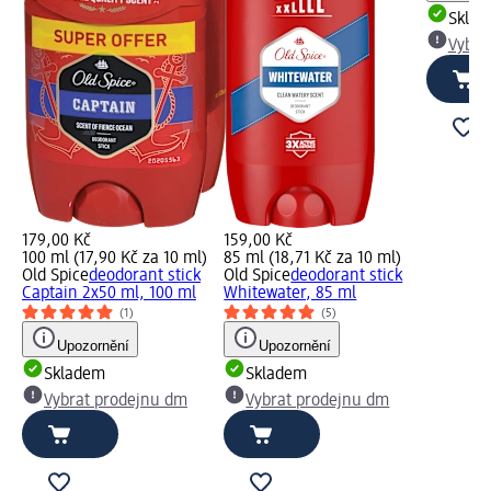
Skla
Vybra
179,00 Kč
159,00 Kč
100 ml (17,90 Kč za 10 ml)
85 ml (18,71 Kč za 10 ml)
Old Spice
deodorant stick
Old Spice
deodorant stick
Captain 2x50 ml, 100 ml
Whitewater, 85 ml
(1)
(5)
Upozornění
Upozornění
Skladem
Skladem
Vybrat prodejnu dm
Vybrat prodejnu dm