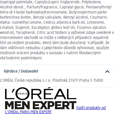
Isopropyl palmitate, Caprylic/capric triglyceride, Polybutene,
Alcohol denat., Parfum/fragrance, Caprylyl glycol, Pentaerythrityl
tetra-di-t-butyl hydroxyhydrocinnamate, Butyrospermum parkii
butter/shea butter, Benzyl salicylate, Benzyl alcohol, Coumarin,
Alpha- isomethyl ionone, Cedrus atlantica bark oil, Limonene,
Linalool, Eugenol, Eucalyptus globus leaf oil, Fusanus spicatus
wood oil, Tocopherol, Citric acid Složení a výživové údaje uvedené v
internetovém obchodě se může v některých případech nepatrně
lišit od složení produktu, který Vám bude doručený. V případě, že
Vám odlišnosti nebudou z jakýchkoliv důvodů vyhovovat, využijte
možnosti vrácení produktu v souladu s našimi Všeobecnými
obchodními podmínkami.
Výrobce / Dodavatel
L'ORÉAL Česká republika s.r.o. Plzeňská 213/11 Praha 5 15000
Další produkty od
L'ORÉAL PARiS MEN EXPERT