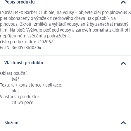
Popis produktu
L'Oréal MEX Barber Club olej na vousy – objevte olej pro plnovous &
pleť obohacený o výtažek z cedrového dřeva. Jak působí? Na
plnovous: Zkrotí, změkčí a vyhladí vousy, aniž by zanechal mastný
film. Na pleť: Vyživuje pleť pod vousy a zároveň pomáhá zklidnit při
nepříjemném svědění a podráždění.
číslo produktu dm: 2102067
GTIN: 3600523610204
Vlastnosti produktu
Oblast použití:
tvář
Textura / konzistence / aplikace:
olej
Vlastnosti produktu:
citlivá péče
Složení