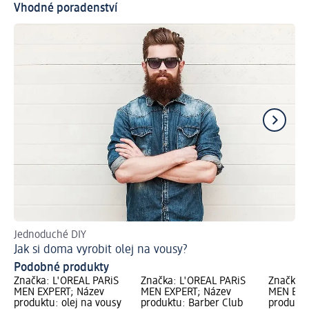
Vhodné poradenství
Jednoduché DIY
Jak
Jak si doma vyrobit olej na vousy?
Chc
Podobné produkty
Značka: L'ORÉAL PARiS
Značka: L'ORÉAL PARiS
Značka: 
MEN EXPERT; Název
MEN EXPERT; Název
MEN EXP
produktu: olej na vousy
produktu: Barber Club
produktu