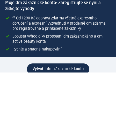
Moje dm zákaznické konto: Zaregistrujte se nyní a
získejte výhody
⁽¹⁾ Od 1 290 Kč doprava zdarma včetně expresního
doručení a expresní vyzvednutí v prodejně dm zdarma
pro registrované a přihlášené zákazníky
Spousta výhod díky propojení dm zákaznického a dm
active beauty konta
Rychlé a snadné nakupování
Vytvořit dm zákaznické konto
Služby
Zákaznický program & Servis
Zákaznický servis
Odeslání & Dodání
Vrácení zboží
Společnost