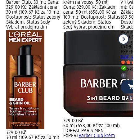
Barber Club, 30 ml; Cena:
krém na vousy, 50 ml;
v 1 tvář,
329,00 Kč; Základní cena:
Cena: 329,00 Kč; Základní
ml; Cena
30 ml (109,67 Kč za 10 ml);
cena: 50 ml (658,00 Kč za
Základní
Dostupnost: Status zelený
100 ml); Dostupnost: Status
(89,50 Kč
Skladem, Status šedý
zelený Skladem, Status
Dostupno
Vybrat prodejnu dm
šedý Vybrat prodejnu dm
Skladem,
Vybrat p
179,00 K
200 ml (
L'ORÉAL
EXPERT
B
tvář, vou
Skla
Vybra
329,00 Kč
50 ml (658,00 Kč za 100 ml)
L'ORÉAL PARiS MEN
329,00 Kč
EXPERT
Barber Club krém
30 ml (109,67 Kč za 10 ml)