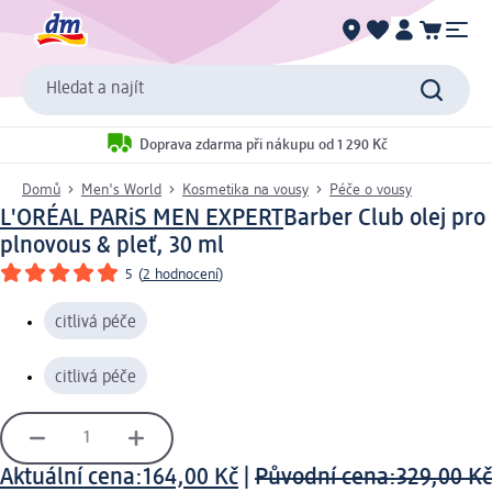
Hledat a najít
Doprava zdarma při nákupu od 1 290 Kč
Domů
Men's World
Kosmetika na vousy
Péče o vousy
L'ORÉAL PARiS MEN EXPERT
Barber Club olej pro
plnovous & pleť, 30 ml
5
(
2 hodnocení
)
citlivá péče
citlivá péče
Aktuální cena:
164,00 Kč
|
Původní cena:
329,00 Kč