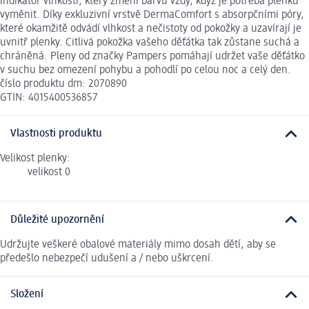
indikátor vlhkosti, který změní barvu vždy, když je potřeba plenku
vyměnit. Díky exkluzivní vrstvě DermaComfort s absorpčními póry,
které okamžitě odvádí vlhkost a nečistoty od pokožky a uzavírají je
uvnitř plenky. Citlivá pokožka vašeho děťátka tak zůstane suchá a
chráněná. Pleny od značky Pampers pomáhají udržet vaše děťátko
v suchu bez omezení pohybu a pohodlí po celou noc a celý den.
číslo produktu dm: 2070890
GTIN: 4015400536857
Vlastnosti produktu
Velikost plenky:
velikost 0
Důležité upozornění
Udržujte veškeré obalové materiály mimo dosah dětí, aby se
předešlo nebezpečí udušení a / nebo uškrcení.
Složení