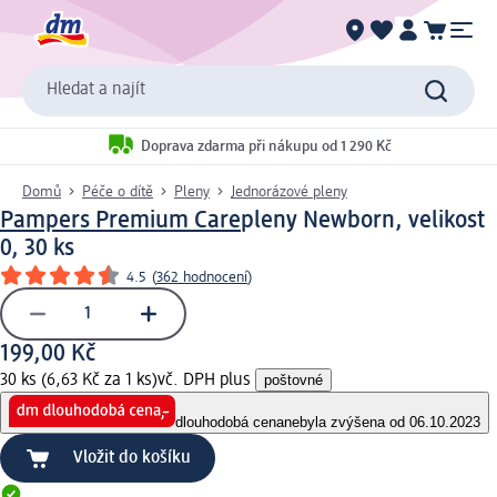
Hledat a najít
Doprava zdarma při nákupu od 1 290 Kč
Domů
Péče o dítě
Pleny
Jednorázové pleny
Pampers Premium Care
pleny Newborn, velikost
0, 30 ks
4.5
(
362 hodnocení
)
199,00 Kč
30 ks (6,63 Kč za 1 ks)
vč. DPH plus
poštovné
dlouhodobá cena
nebyla zvýšena od 06.10.2023
Vložit do košíku