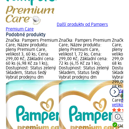
Další produkty od Pampers
Premium Care
Podobné produkty
Značka: Pampers Premium
Značka: Pampers Premium
Značka:
Care; Název produktu:
Care; Název produktu:
Care; Ná
pleny Premium Care,
pleny Premium Care,
pleny P
velikost 3, 60 ks; Cena:
velikost 1, 72 ks; Cena:
velikost 
299,00 Kč; Základní cena:
299,00 Kč; Základní cena:
299,00 K
60 ks (4,98 Kč za 1 ks);
72 ks (4,15 Kč za 1 ks);
68 ks (4,
Dostupnost: Status zelený
Dostupnost: Status zelený
Dostupno
Skladem, Status šedý
Skladem, Status šedý
Skladem,
Vybrat prodejnu dm
Vybrat prodejnu dm
Vybrat p
299,00 K
68 ks (4,
+ 4 další
Pampers
Care
ple
velikost 
Upoz
Skla