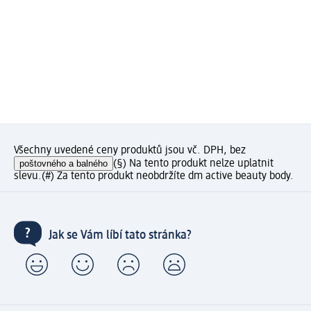
Všechny uvedené ceny produktů jsou vč. DPH, bez
poštovného a balného
(§) Na tento produkt nelze uplatnit
slevu.
(#) Za tento produkt neobdržíte dm active beauty body.
Jak se Vám líbí tato stránka?