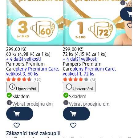
Vybra
299,00 Kč
299,00 Kč
60 ks (4,98 Kč za 1 ks)
72 ks (4,15 Kč za 1 ks)
+ 4 další velikosti
+ 4 další velikosti
Pampers Premium
Pampers Premium
Care
pleny Premium Care,
Care
pleny Premium Care,
velikost 3, 60 ks
velikost 1, 72 ks
(370)
(28)
Upozornění
Upozornění
Skladem
Skladem
Vybrat prodejnu dm
Vybrat prodejnu dm
Zákazníci také zakoupili