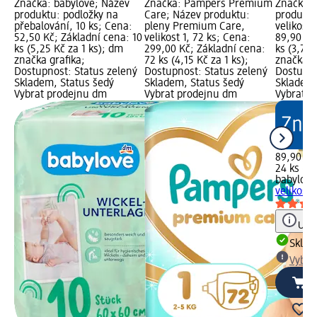
Značka: babylove; Název
Značka: Pampers Premium
Značka: 
produktu: podložky na
Care; Název produktu:
produktu
přebalování, 10 ks; Cena:
pleny Premium Care,
velikost 
52,50 Kč; Základní cena: 10
velikost 1, 72 ks; Cena:
89,90 Kč
ks (5,25 Kč za 1 ks); dm
299,00 Kč; Základní cena:
ks (3,75 
značka grafika;
72 ks (4,15 Kč za 1 ks);
značka g
Dostupnost: Status zelený
Dostupnost: Status zelený
Dostupno
Skladem, Status šedý
Skladem, Status šedý
Skladem,
Vybrat prodejnu dm
Vybrat prodejnu dm
Vybrat p
89,90 Kč
24 ks (3,
babylove
velikost 
Upoz
Skla
Vybra