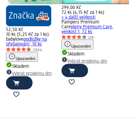
299,00 Kč
72 ks (4,15 Kč za 1 ks)
+ 4 další velikosti
Pampers Premium
Care
pleny Premium Care,
52,50 Kč
velikost 1, 72 ks
10 ks (5,25 Kč za 1 ks)
(28)
babylove
podložky na
přebalování, 10 ks
Upozornění
(1024)
Skladem
Upozornění
Vybrat prodejnu dm
Skladem
Vybrat prodejnu dm