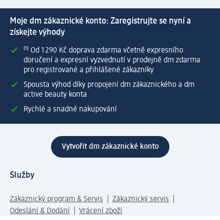
Moje dm zákaznické konto: Zaregistrujte se nyní a
získejte výhody
⁽¹⁾ Od 1 290 Kč doprava zdarma včetně expresního
doručení a expresní vyzvednutí v prodejně dm zdarma
pro registrované a přihlášené zákazníky
Spousta výhod díky propojení dm zákaznického a dm
active beauty konta
Rychlé a snadné nakupování
Vytvořit dm zákaznické konto
Služby
Zákaznický program & Servis
Zákaznický servis
Odeslání & Dodání
Vrácení zboží