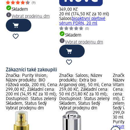
(9)
Skladem
349,00 Kč
20 ml (174,50 Kč za 10 ml)
Vybrat prodejnu dm
Saloos
bioaktivní pleťové
sérum PDRN, 20 ml
(0)
Skladem
Vybrat prodejnu dm
Zákazníci také zakoupili
Značka: Purity Vision;
Značka: Saloos; Název
Značka: 
Název produktu: BIO
produktu: Extra bio
Název pr
růžová voda, 200 ml; Cena:
Arganový olej, 50 ml; Cena:
Vitamín 
299,00 Kč; Základní cena:
259,00 Kč; Základní cena:
Cena: 29
200 ml (14,95 Kč za 10 ml);
50 ml (51,80 Kč za 10 ml);
cena: 30
Dostupnost: Status zelený
Dostupnost: Status zelený
ml); Dos
Skladem, Status šedý
Skladem, Status šedý
zelený S
Vybrat prodejnu dm
Vybrat prodejnu dm
šedý Vyb
299,00 K
30 ml (9
Purity Vi
sérum, 3