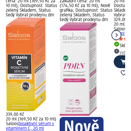
cena: 20 ml (169,50 Kč za
Základní cena: 20 ml
20 ml (16
10 ml); Dostupnost: Status
(174,50 Kč za 10 ml); Nově
Dostupno
zelený Skladem, Status
grafika; Dostupnost: Status
Skladem,
šedý Vybrat prodejnu dm
zelený Skladem, Status
Vybrat p
šedý Vybrat prodejnu dm
329,00 K
20 ml (1
Saloos
bi
20 ml
Skla
Vybra
339,00 Kč
20 ml (169,50 Kč za 10 ml)
Saloos
bioaktivní sérum s
vitamínem C, 20 ml