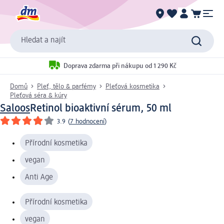
Hledat a najít
Doprava zdarma při nákupu od 1 290 Kč
Domů
Pleť, tělo & parfémy
Pleťová kosmetika
Pleťová séra & kúry
Saloos
Retinol bioaktivní sérum, 50 ml
3.9
(
7 hodnocení
)
Přírodní kosmetika
vegan
Anti Age
Přírodní kosmetika
vegan