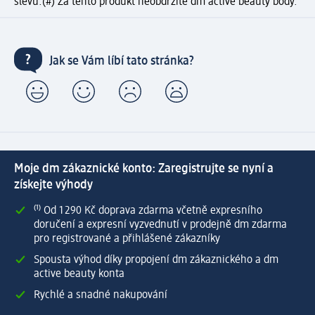
slevu.
(#) Za tento produkt neobdržíte dm active beauty body.
Jak se Vám líbí tato stránka?
Moje dm zákaznické konto: Zaregistrujte se nyní a
získejte výhody
⁽¹⁾ Od 1 290 Kč doprava zdarma včetně expresního
doručení a expresní vyzvednutí v prodejně dm zdarma
pro registrované a přihlášené zákazníky
Spousta výhod díky propojení dm zákaznického a dm
active beauty konta
Rychlé a snadné nakupování