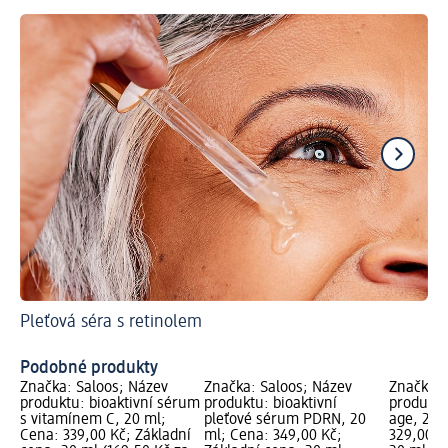
Pleťová séra s retinolem
Pr
Co
Podobné produkty
Značka: Saloos; Název
Značka: Saloos; Název
Značka: 
produktu: bioaktivní sérum
produktu: bioaktivní
produktu
s vitamínem C, 20 ml;
pleťové sérum PDRN, 20
age, 20 
Cena: 339,00 Kč; Základní
ml; Cena: 349,00 Kč;
329,00 K