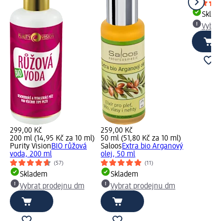
Skla
Vybra
299,00 Kč
259,00 Kč
200 ml (14,95 Kč za 10 ml)
50 ml (51,80 Kč za 10 ml)
Purity Vision
BIO růžová
Saloos
Extra bio Arganový
voda, 200 ml
olej, 50 ml
(57)
(11)
Skladem
Skladem
Vybrat prodejnu dm
Vybrat prodejnu dm